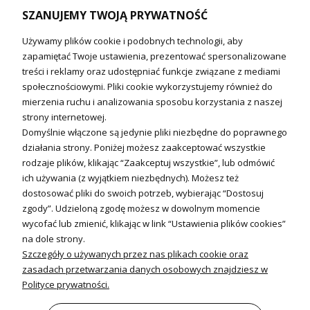
SZANUJEMY TWOJĄ PRYWATNOŚĆ
Technika solarna i Sterowanie
Używamy plików cookie i podobnych technologii, aby
Technika solarna
zapamiętać Twoje ustawienia, prezentować spersonalizowane
Fotowoltanika
treści i reklamy oraz udostępniać funkcje związane z mediami
Sterowniki i regulatory
społecznościowymi. Pliki cookie wykorzystujemy również do
mierzenia ruchu i analizowania sposobu korzystania z naszej
Nagrzewnice i kurtyny
strony internetowej.
Domyślnie włączone są jedynie pliki niezbędne do poprawnego
Kuchnia i Wentylacja
działania strony. Poniżej możesz zaakceptować wszystkie
rodzaje plików, klikając “Zaakceptuj wszystkie”, lub odmówić
Kuchnia
ich używania (z wyjątkiem niezbędnych). Możesz też
dostosować pliki do swoich potrzeb, wybierając “Dostosuj
Zlewozmywaki
zgody”. Udzieloną zgodę możesz w dowolnym momencie
Baterie kuchenne
wycofać lub zmienić, klikając w link “Ustawienia plików cookies”
Młynki do odpadów
na dole strony.
Szczegóły o używanych przez nas plikach cookie oraz
Wentylacja i Informacje
zasadach przetwarzania danych osobowych znajdziesz w
Klimatyzacja
Polityce prywatności.
Rekuperacja