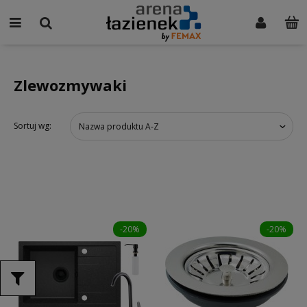
Zlewozmywaki
Sortuj wg:
Nazwa produktu A-Z
-20%
-20%