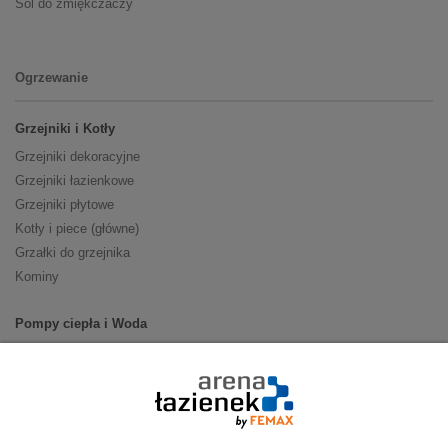
Sól do zmiękczaczy
Ogrzewanie
Grzejniki i Kotły
Grzejniki dekoracyjne
Grzejniki łazienkowe
Grzejniki płytowe
Kotły i piece (główne)
Grzałki do grzejnika
Kominy
Pompy ciepła i Woda
Pompy ciepła (producenci)
Ogrzewanie podłogowe (główne)
Podgrzewacze wody
Wymienniki i zasobniki
Naczynia wzbiorcze / Reduktory