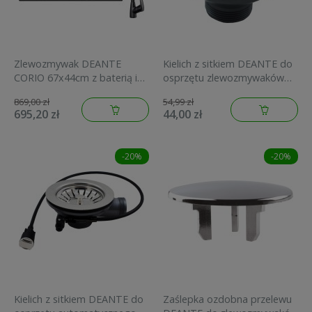
Zlewozmywak DEANTE
Kielich z sitkiem DEANTE do
CORIO 67x44cm z baterią i
osprzętu zlewozmywaków
dozownikiem grafit
granitowych stal XZL00SC00
869,00 zł
54,99 zł
ZRCC2113
695,20 zł
44,00 zł
-20%
-20%
Kielich z sitkiem DEANTE do
Zaślepka ozdobna przelewu