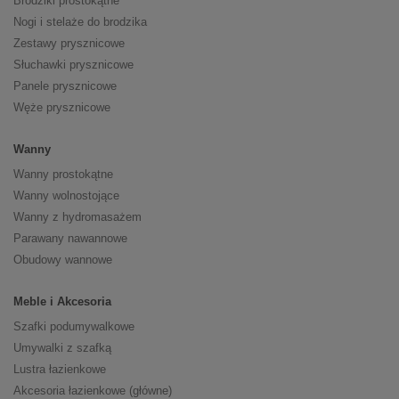
Brodziki prostokątne
Nogi i stelaże do brodzika
Zestawy prysznicowe
Słuchawki prysznicowe
Panele prysznicowe
Węże prysznicowe
Wanny
Wanny prostokątne
Wanny wolnostojące
Wanny z hydromasażem
Parawany nawannowe
Obudowy wannowe
Meble i Akcesoria
Szafki podumywalkowe
Umywalki z szafką
Lustra łazienkowe
Akcesoria łazienkowe (główne)