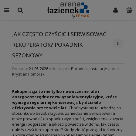
JAK CZĘSTO CZYŚCIĆ I SERWISOWAĆ
0
REKUPERATOR? PORADNIK
SEZONOWY
Dodano:
21-05-2026
w kategorii:
Poradnik
,
Instalacje
autor:
Krystian Pomorski
Rekuperacja to nie tylko nowoczesne, ale i
energooszczędne rozwiązanie wentylacyjne, które
wymaga regularnej konserwacji, by działało
efektywnie przez wiele lat.
Choć systemy te uchodzą za
stosunkowo bezobsługowe, zaniedbanie serwisowania
może prowadzić do spadku wydajności, zwiększenia zużycia
energii i pogorszenia jakości powietrza w domu. Jak często
należy czyścić rekuperator? Kiedy zlecić przegląd techniczny,
a które czynności można wykonać samodzielnie? W tym