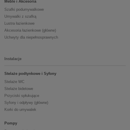
Meble i Akcesoria
Szafki podumywalkowe
Umywalki z szafką
Lustra łazienkowe
Akcesoria łazienkowe (główne)
Uchwyty dla niepełnosprawnych
Instalacje
Stelaże podtynkowe i Syfony
Stelaże WC
Stelaże bidetowe
Przyciski spłukujące
Syfony i odpływy (główne)
Korki do umywalek
Pompy