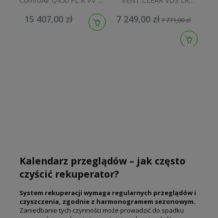
ComfoAir Q450 PL R VV ST
VENT CLEAR VD3 LR
Com
wersja prawa 471502074
COMFORT pionowy SX-
15 407,00 zł
7 249,00 zł
12
RVD3LRC
7 771,00 zł
Kalendarz przeglądów – jak często
czyścić rekuperator?
System rekuperacji wymaga regularnych przeglądów i
czyszczenia, zgodnie z harmonogramem sezonowym.
Zaniedbanie tych czynności może prowadzić do spadku