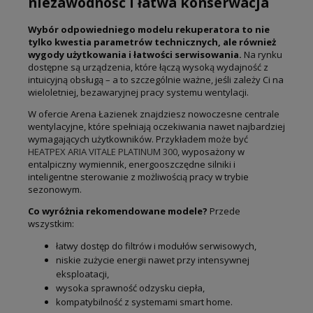
niezawodność i łatwa konserwacja
Wybór odpowiedniego modelu rekuperatora to nie
tylko kwestia parametrów technicznych, ale również
wygody użytkowania i łatwości serwisowania.
Na rynku
dostępne są urządzenia, które łączą wysoką wydajność z
intuicyjną obsługą – a to szczególnie ważne, jeśli zależy Ci na
wieloletniej, bezawaryjnej pracy systemu wentylacji.
W ofercie Arena Łazienek znajdziesz nowoczesne centrale
wentylacyjne, które spełniają oczekiwania nawet najbardziej
wymagających użytkowników. Przykładem może być
HEATPEX ARIA VITALE PLATINUM 300
, wyposażony w
entalpiczny wymiennik, energooszczędne silniki i
inteligentne sterowanie z możliwością pracy w trybie
sezonowym.
Co wyróżnia rekomendowane modele?
Przede
wszystkim:
łatwy dostęp do filtrów i modułów serwisowych,
niskie zużycie energii nawet przy intensywnej
eksploatacji,
wysoka sprawność odzysku ciepła,
kompatybilność z systemami smart home.