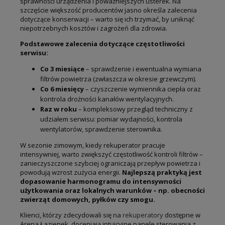
sprawności urządzenia i poważniejszych usterek. Na
szczęście większość producentów jasno określa zalecenia
dotyczące konserwacji – warto się ich trzymać, by uniknąć
niepotrzebnych kosztów i zagrożeń dla zdrowia.
Podstawowe zalecenia dotyczące częstotliwości
serwisu:
Co 3 miesiące
– sprawdzenie i ewentualna wymiana
filtrów powietrza (zwłaszcza w okresie grzewczym).
Co 6 miesięcy
– czyszczenie wymiennika ciepła oraz
kontrola drożności kanałów wentylacyjnych.
Raz w roku
– kompleksowy przegląd techniczny z
udziałem serwisu: pomiar wydajności, kontrola
wentylatorów, sprawdzenie sterownika.
W sezonie zimowym, kiedy rekuperator pracuje
intensywniej, warto zwiększyć częstotliwość kontroli filtrów –
zanieczyszczone szybciej ograniczają przepływ powietrza i
powodują wzrost zużycia energii.
Najlepszą praktyką jest
dopasowanie harmonogramu do intensywności
użytkowania oraz lokalnych warunków – np. obecności
zwierząt domowych, pyłków czy smogu.
Klienci, którzy zdecydowali się na
rekuperatory
dostępne w
Arena Łazienek, doceniają intuicyjne panele sterowania z