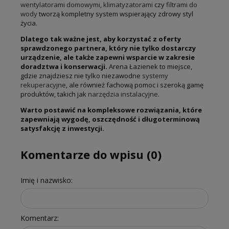
wentylatorami domowymi
,
klimatyzatorami
czy
filtrami do
wody
tworzą kompletny system wspierający zdrowy styl
życia.
Dlatego tak ważne jest, aby korzystać z oferty
sprawdzonego partnera, który nie tylko dostarczy
urządzenie, ale także zapewni wsparcie w zakresie
doradztwa i konserwacji.
Arena Łazienek to miejsce,
gdzie znajdziesz nie tylko niezawodne
systemy
rekuperacyjne
, ale również fachową pomoc i szeroką gamę
produktów, takich jak
narzędzia instalacyjne
.
Warto postawić na kompleksowe rozwiązania, które
zapewniają wygodę, oszczędność i długoterminową
satysfakcję z inwestycji.
Komentarze do wpisu (0)
Imię i nazwisko:
Komentarz: