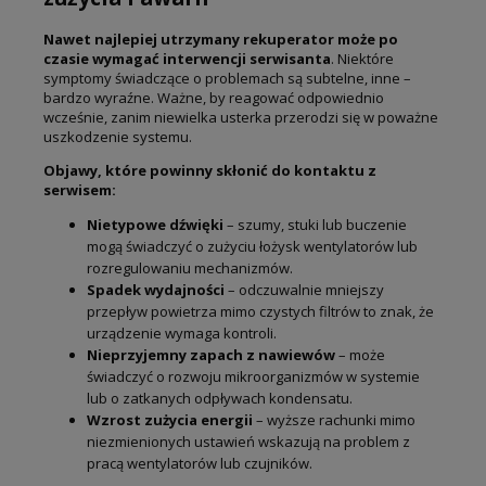
Nawet najlepiej utrzymany rekuperator może po
czasie wymagać interwencji serwisanta
. Niektóre
symptomy świadczące o problemach są subtelne, inne –
bardzo wyraźne. Ważne, by reagować odpowiednio
wcześnie, zanim niewielka usterka przerodzi się w poważne
uszkodzenie systemu.
Objawy, które powinny skłonić do kontaktu z
serwisem:
Nietypowe dźwięki
– szumy, stuki lub buczenie
mogą świadczyć o zużyciu łożysk wentylatorów lub
rozregulowaniu mechanizmów.
Spadek wydajności
– odczuwalnie mniejszy
przepływ powietrza mimo czystych filtrów to znak, że
urządzenie wymaga kontroli.
Nieprzyjemny zapach z nawiewów
– może
świadczyć o rozwoju mikroorganizmów w systemie
lub o zatkanych odpływach kondensatu.
Wzrost zużycia energii
– wyższe rachunki mimo
niezmienionych ustawień wskazują na problem z
pracą wentylatorów lub czujników.