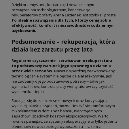
Dzięki przemyślanej konstrukcji i nowoczesnym
rozwiązaniom technologicznym, konserwacja
rekuperatorów z oferty Arena Łazienek jest szybka i prosta.
To idealne rozwiązania dla tych, którzy cenią sobie
efektywność, komfort i niezawodność w codziennym
użytkowaniu.
Podsumowanie – rekuperacja, która
działa bez zarzutu przez lata
Regularne czyszczenie i serwisowanie rekuperatora
to podstawowy warunek jego sprawnego działania
przez wiele sezonów.
Nawet najbardziej zaawansowany
technologicznie system nie będzie działał efektywnie, jeśli
nie zadbamy o jego podstawowe potrzeby – takie jak
wymiana filtrów, kontrola pracy wentylatorów czy czystość
wymiennika ciepła.
Stosując się do zaleceń sezonowych oraz korzystając z
wysokiej jakości urządzeń, można cieszyć się komfortowym
mikroklimatem w domu bez hałasu, nieprzyjemnych
zapachów i zbędnych kosztów eksploatacyjnych. Warto
również pamiętać, że systemy rekuperacyjne to tylko jeden z
elementów nowoczesnego wyposażenia – razem z