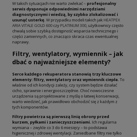
W takich sytuacjach nie warto zwlekać –
profesjonalny
serwis dysponuje odpowiednimi narzędziami
diagnostycznymi i wiedzą, by szybko zlokalizować i
usunąć usterkę
. W przypadku modeli takich jak
HEATPEX
ARIA VITALE GOLD 600
czy
PLATINUM 300
, użytkownicy często
chwalą sobie szybką dostępność wsparcia technicznego i
części zamiennych, co znacząco skraca czas ewentualnej
naprawy.
Filtry, wentylatory, wymiennik – jak
dbać o najważniejsze elementy?
Serce każdego rekuperatora stanowią trzy kluczowe
elementy: filtry, wentylatory oraz wymiennik ciepła.
To
właśnie od ich kondycji zależy, czy system będzie działać
cicho, sprawnie i energooszczędnie. Choć nowoczesne
urządzenia są projektowane z myślą o łatwej konserwacji,
warto wiedzieć, jak prawidłowo obchodzić się z każdym z
tych komponentów.
Filtry powietrza są pierwszą linią obrony przed
kurzem, pyłkami i zanieczyszczeniami.
Ich regularna
wymiana – zwykle co 3 do 6 miesięcy – to podstawa
higienicznej i zdrowej wentylacji. Zaniedbane filtry nie tylko