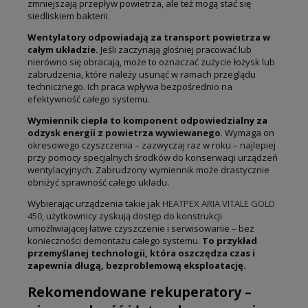
zmniejszają przepływ powietrza, ale też mogą stać się
siedliskiem bakterii.
Wentylatory odpowiadają za transport powietrza w
całym układzie.
Jeśli zaczynają głośniej pracować lub
nierówno się obracają, może to oznaczać zużycie łożysk lub
zabrudzenia, które należy usunąć w ramach przeglądu
technicznego. Ich praca wpływa bezpośrednio na
efektywność całego systemu.
Wymiennik ciepła to komponent odpowiedzialny za
odzysk energii z powietrza wywiewanego
. Wymaga on
okresowego czyszczenia – zazwyczaj raz w roku – najlepiej
przy pomocy specjalnych środków do konserwacji urządzeń
wentylacyjnych. Zabrudzony wymiennik może drastycznie
obniżyć sprawność całego układu.
Wybierając urządzenia takie jak
HEATPEX ARIA VITALE GOLD
450
, użytkownicy zyskują dostęp do konstrukcji
umożliwiającej łatwe czyszczenie i serwisowanie – bez
konieczności demontażu całego systemu.
To przykład
przemyślanej technologii, która oszczędza czas i
zapewnia długą, bezproblemową eksploatację.
Rekomendowane rekuperatory –