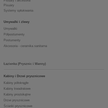
Pisuary i akcesoria
Pisuary
Systemy spłukiwania
Umywalki i zlewy
Umywalki
Półpostumenty
Postumenty
Akcesoria - ceramika sanitarna
Łazienka (Prysznic i Wanny)
Kabiny i Drzwi prysznicowe
Kabiny półokrągłe
Kabiny kwadratowe
Kabiny prostokątne
Drzwi prysznicowe
Ścianki prysznicowe