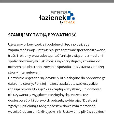
Pompy ciepła (producenci)
Ogrzewanie podłogowe (główne)
Podgrzewacze wody
Wymienniki i zasobniki
Naczynia wzbiorcze / Reduktory
SZANUJEMY TWOJĄ PRYWATNOŚĆ
Technika solarna i Sterowanie
Używamy plików cookie i podobnych technologii, aby
Technika solarna
zapamiętać Twoje ustawienia, prezentować spersonalizowane
Fotowoltanika
treści i reklamy oraz udostępniać funkcje związane z mediami
Sterowniki i regulatory
społecznościowymi. Pliki cookie wykorzystujemy również do
mierzenia ruchu i analizowania sposobu korzystania z naszej
Nagrzewnice i kurtyny
strony internetowej.
Domyślnie włączone są jedynie pliki niezbędne do poprawnego
Kuchnia i Wentylacja
działania strony. Poniżej możesz zaakceptować wszystkie
rodzaje plików, klikając “Zaakceptuj wszystkie”, lub odmówić
Kuchnia
ich używania (z wyjątkiem niezbędnych). Możesz też
dostosować pliki do swoich potrzeb, wybierając “Dostosuj
Zlewozmywaki
zgody”. Udzieloną zgodę możesz w dowolnym momencie
Baterie kuchenne
wycofać lub zmienić, klikając w link “Ustawienia plików cookies”
Młynki do odpadów