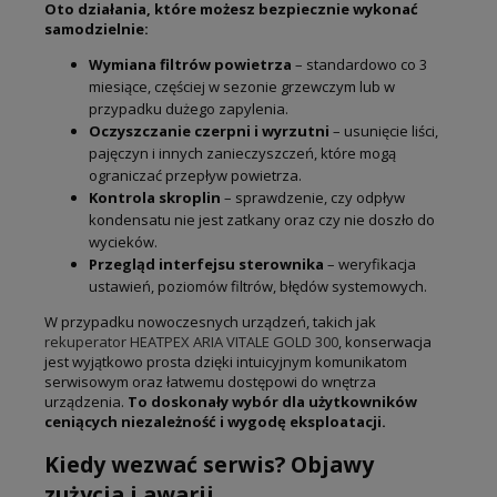
Oto działania, które możesz bezpiecznie wykonać
samodzielnie:
Wymiana filtrów powietrza
– standardowo co 3
miesiące, częściej w sezonie grzewczym lub w
przypadku dużego zapylenia.
Oczyszczanie czerpni i wyrzutni
– usunięcie liści,
pajęczyn i innych zanieczyszczeń, które mogą
ograniczać przepływ powietrza.
Kontrola skroplin
– sprawdzenie, czy odpływ
kondensatu nie jest zatkany oraz czy nie doszło do
wycieków.
Przegląd interfejsu sterownika
– weryfikacja
ustawień, poziomów filtrów, błędów systemowych.
W przypadku nowoczesnych urządzeń, takich jak
rekuperator HEATPEX ARIA VITALE GOLD 300
, konserwacja
jest wyjątkowo prosta dzięki intuicyjnym komunikatom
serwisowym oraz łatwemu dostępowi do wnętrza
urządzenia.
To doskonały wybór dla użytkowników
ceniących niezależność i wygodę eksploatacji.
Kiedy wezwać serwis? Objawy
zużycia i awarii