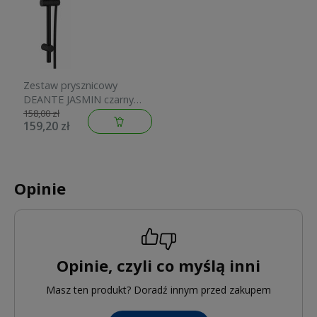
Zestaw prysznicowy
DEANTE JASMIN czarny
NGJ N51K
158,00 zł
159,20 zł
Opinie
Opinie, czyli co myślą inni
Masz ten produkt? Doradź innym przed zakupem