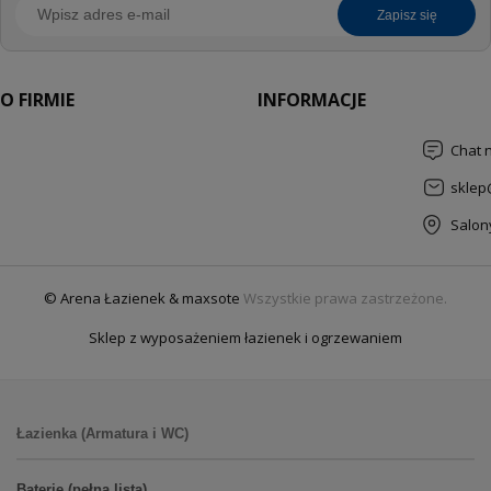
zapisz się
O FIRMIE
INFORMACJE
Chat 
sklep
Salon
© Arena Łazienek & maxsote
Wszystkie prawa zastrzeżone.
Sklep z wyposażeniem łazienek i ogrzewaniem
Łazienka (Armatura i WC)
Baterie (pełna lista)