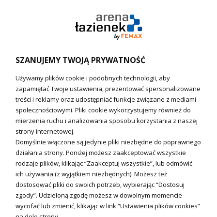
Pompy ciepła (producenci)
Ogrzewanie podłogowe (główne)
Podgrzewacze wody
Wymienniki i zasobniki
Naczynia wzbiorcze / Reduktory
SZANUJEMY TWOJĄ PRYWATNOŚĆ
Technika solarna i Sterowanie
Używamy plików cookie i podobnych technologii, aby
Technika solarna
zapamiętać Twoje ustawienia, prezentować spersonalizowane
Fotowoltanika
treści i reklamy oraz udostępniać funkcje związane z mediami
Sterowniki i regulatory
społecznościowymi. Pliki cookie wykorzystujemy również do
mierzenia ruchu i analizowania sposobu korzystania z naszej
Nagrzewnice i kurtyny
strony internetowej.
Domyślnie włączone są jedynie pliki niezbędne do poprawnego
Kuchnia i Wentylacja
działania strony. Poniżej możesz zaakceptować wszystkie
rodzaje plików, klikając “Zaakceptuj wszystkie”, lub odmówić
Kuchnia
ich używania (z wyjątkiem niezbędnych). Możesz też
dostosować pliki do swoich potrzeb, wybierając “Dostosuj
Zlewozmywaki
zgody”. Udzieloną zgodę możesz w dowolnym momencie
Baterie kuchenne
wycofać lub zmienić, klikając w link “Ustawienia plików cookies”
Młynki do odpadów
na dole strony.