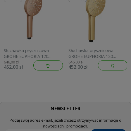
Słuchawka prysznicowa
Słuchawka prysznicowa
GROHE EUPHORIA 120
GROHE EUPHORIA 120
brushed warm sunset
brushed cool sunrise
646,00 zł
646,00 zł
452,00 zł
452,00 zł
134883DL00
134883GN00
NEWSLETTER
Podaj swój adres e-mail, jeżeli chcesz otrzymywać informacje o
nowościach i promocjach.