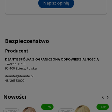
Napisz opinię
Bezpieczeństwo
Producent
DEANTE SPÓŁKA Z OGRANICZONĄ ODPOWIEDZIALNOŚCIĄ
Twarda 11/13
95-100 Zgierz, Polska
deante@deante.pl
48426383000
‹
›
Nowości
-30%
-30%
NOWOŚĆ
NOWOŚĆ