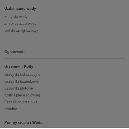
Uzdatnianie wody
Filtry do wody
Zmiękczacze wody
Sól do zmiękczaczy
Ogrzewanie
Grzejniki i Kotły
Grzejniki dekoracyjne
Grzejniki łazienkowe
Grzejniki płytowe
Kotły i piece (główne)
Grzałki do grzejnika
Kominy
Pompy ciepła i Woda