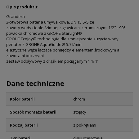
Opis produktu:
Grandera
3-otworowa bateria umywalkowa, DN 15 S-Size
zawory wody ciepłej/zimnej z głowicami ceramicznymi 1/2" - 90°
powłoka chromowa z GROHE StarLight®
GROHE EcoJoy® technologia dla zmniejszenia zużycia wody
perlator z GROHE AquaGuide® 5.7 l/min
elastyczne węże łączące pomiędzy elementem środkowym a
zaworami bocznymi
zestaw odpływowy z drążkiem pociąganym 1 1/4"
Dane techniczne
Kolor baterii
chrom
Sposób montażu baterii
stojący
Rodzaj baterii
z pokrętłami
Typ baterii
dwuuchwytowa