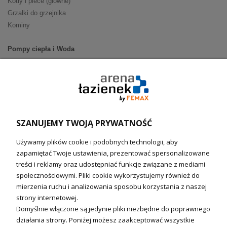
Kotły i piece (główne)
Grzałki do grzejnika
Kominy
Pompy ciepła i Woda
Pompy ciepła (producenci)
Ogrzewanie podłogowe (główne)
Podgrzewacze wody
Wymienniki i zasobniki
Naczynia wzbiorcze / Reduktory
SZANUJEMY TWOJĄ PRYWATNOŚĆ
Technika solarna i Sterowanie
Używamy plików cookie i podobnych technologii, aby
Technika solarna
zapamiętać Twoje ustawienia, prezentować spersonalizowane
Fotowoltanika
treści i reklamy oraz udostępniać funkcje związane z mediami
Sterowniki i regulatory
społecznościowymi. Pliki cookie wykorzystujemy również do
mierzenia ruchu i analizowania sposobu korzystania z naszej
Nagrzewnice i kurtyny
strony internetowej.
Domyślnie włączone są jedynie pliki niezbędne do poprawnego
Kuchnia i Wentylacja
działania strony. Poniżej możesz zaakceptować wszystkie