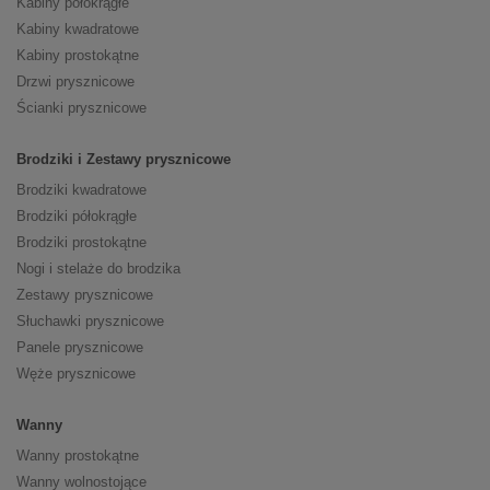
Kabiny półokrągłe
Kabiny kwadratowe
Kabiny prostokątne
Drzwi prysznicowe
Ścianki prysznicowe
Brodziki i Zestawy prysznicowe
Brodziki kwadratowe
Brodziki półokrągłe
Brodziki prostokątne
Nogi i stelaże do brodzika
Zestawy prysznicowe
Słuchawki prysznicowe
Panele prysznicowe
Węże prysznicowe
Wanny
Wanny prostokątne
Wanny wolnostojące