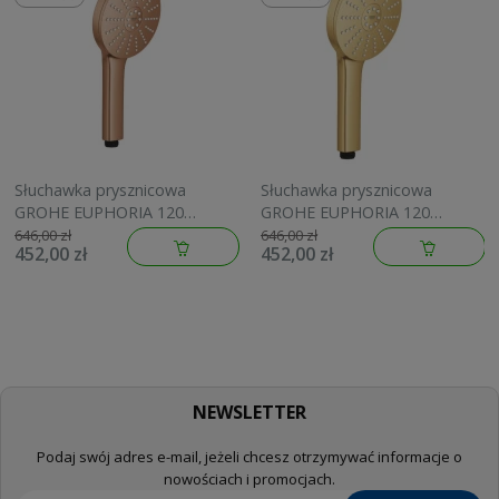
Słuchawka prysznicowa
Słuchawka prysznicowa
GROHE EUPHORIA 120
GROHE EUPHORIA 120
brushed warm sunset
brushed cool sunrise
646,00 zł
646,00 zł
452,00 zł
452,00 zł
134883DL00
134883GN00
NEWSLETTER
Podaj swój adres e-mail, jeżeli chcesz otrzymywać informacje o
nowościach i promocjach.