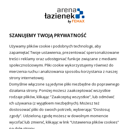
Pompy ciepła (producenci)
Ogrzewanie podłogowe (główne)
Podgrzewacze wody
Wymienniki i zasobniki
Naczynia wzbiorcze / Reduktory
SZANUJEMY TWOJĄ PRYWATNOŚĆ
Technika solarna i Sterowanie
Używamy plików cookie i podobnych technologii, aby
Technika solarna
zapamiętać Twoje ustawienia, prezentować spersonalizowane
Fotowoltanika
treści i reklamy oraz udostępniać funkcje związane z mediami
Sterowniki i regulatory
społecznościowymi. Pliki cookie wykorzystujemy również do
mierzenia ruchu i analizowania sposobu korzystania z naszej
Nagrzewnice i kurtyny
strony internetowej.
Domyślnie włączone są jedynie pliki niezbędne do poprawnego
Kuchnia i Wentylacja
działania strony. Poniżej możesz zaakceptować wszystkie
rodzaje plików, klikając “Zaakceptuj wszystkie”, lub odmówić
Kuchnia
ich używania (z wyjątkiem niezbędnych). Możesz też
dostosować pliki do swoich potrzeb, wybierając “Dostosuj
Zlewozmywaki
zgody”. Udzieloną zgodę możesz w dowolnym momencie
Baterie kuchenne
wycofać lub zmienić, klikając w link “Ustawienia plików cookies”
Młynki do odpadów
na dole strony.