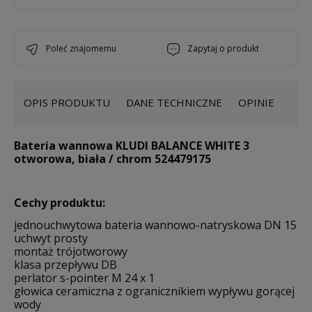
poleć znajomemu
zapytaj o produkt
OPIS PRODUKTU
DANE TECHNICZNE
OPINIE
Bateria wannowa KLUDI BALANCE WHITE 3
otworowa, biała / chrom 524479175
Cechy produktu:
jednouchwytowa bateria wannowo-natryskowa DN 15
uchwyt prosty
montaż trójotworowy
klasa przepływu DB
perlator s-pointer M 24 x 1
głowica ceramiczna z ogranicznikiem wypływu gorącej
wody