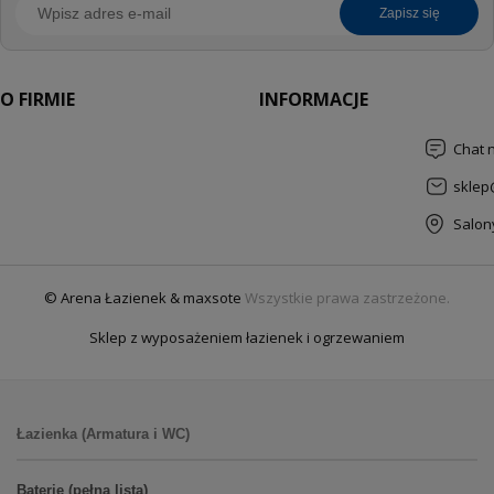
zapisz się
O FIRMIE
INFORMACJE
Chat 
sklep
Salon
© Arena Łazienek & maxsote
Wszystkie prawa zastrzeżone.
Sklep z wyposażeniem łazienek i ogrzewaniem
Łazienka (Armatura i WC)
Baterie (pełna lista)