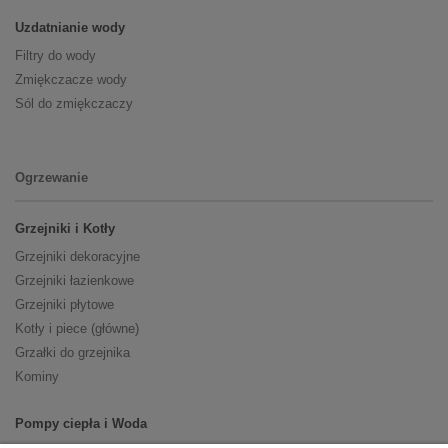
Uzdatnianie wody
Filtry do wody
Zmiękczacze wody
Sól do zmiękczaczy
Ogrzewanie
Grzejniki i Kotły
Grzejniki dekoracyjne
Grzejniki łazienkowe
Grzejniki płytowe
Kotły i piece (główne)
Grzałki do grzejnika
Kominy
Pompy ciepła i Woda