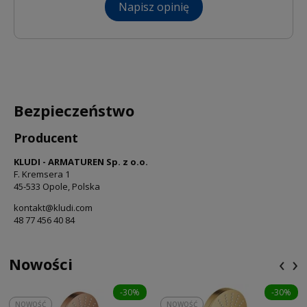
Napisz opinię
Bezpieczeństwo
Producent
KLUDI - ARMATUREN Sp. z o.o.
F. Kremsera 1
45-533 Opole, Polska
kontakt@kludi.com
48 77 456 40 84
‹
›
Nowości
-30%
-30%
NOWOŚĆ
NOWOŚĆ