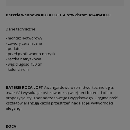
Bateria wannowa ROCA LOFT 4-otw chrom A5A0943C00
Dane techniczne:
- montaż 4-otworowy
- zawory ceramiczne
- perlator
- przełącznik wanna-natrysk
- rączka natryskowa
- wąż długości 150 cm
- kolor chrom
BATERIE ROCA LOFT
Awangardowe wzornictwo, technologia,
trwałość i wysoka jakość zawarte są w tej serii baterii. Loft to
propozycja stylu ponadczasowego i wyjątkowego. Oryginalność
kształtów aranżują każdą przestrzeń nadając jej wytworności i
elegancji.
ROCA