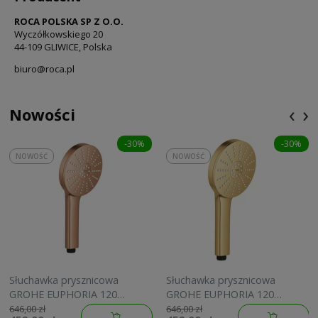
ROCA POLSKA SP Z O.O.
Wyczółkowskiego 20
44-109 GLIWICE, Polska
biuro@roca.pl
‹
›
Nowości
-30%
-30%
NOWOŚĆ
NOWOŚĆ
Słuchawka prysznicowa
Słuchawka prysznicowa
GROHE EUPHORIA 120
GROHE EUPHORIA 120
brushed warm sunset
brushed cool sunrise
646,00 zł
646,00 zł