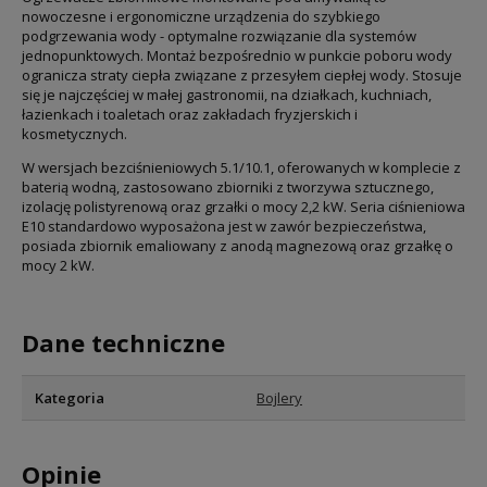
nowoczesne i ergonomiczne urządzenia do szybkiego
podgrzewania wody - optymalne rozwiązanie dla systemów
jednopunktowych. Montaż bezpośrednio w punkcie poboru wody
ogranicza straty ciepła związane z przesyłem ciepłej wody. Stosuje
się je najczęściej w małej gastronomii, na działkach, kuchniach,
łazienkach i toaletach oraz zakładach fryzjerskich i
kosmetycznych.
W wersjach
bezciśnieniowych 5.1/10.1
, oferowanych w komplecie z
baterią wodną, zastosowano zbiorniki z tworzywa sztucznego,
izolację polistyrenową oraz grzałki o mocy 2,2 kW. Seria
ciśnieniowa
E10
standardowo wyposażona jest w zawór bezpieczeństwa,
posiada zbiornik emaliowany z anodą magnezową oraz grzałkę o
mocy 2 kW.
Dane techniczne
Kategoria
Bojlery
Opinie