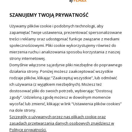
Wymienniki i zasobniki
Naczynia wzbiorcze / Reduktory
SZANUJEMY TWOJĄ PRYWATNOŚĆ
Technika solarna i Sterowanie
Używamy plików cookie i podobnych technologii, aby
Technika solarna
zapamiętać Twoje ustawienia, prezentować spersonalizowane
Fotowoltanika
treści i reklamy oraz udostępniać funkcje związane z mediami
Sterowniki i regulatory
społecznościowymi. Pliki cookie wykorzystujemy również do
mierzenia ruchu i analizowania sposobu korzystania z naszej
Nagrzewnice i kurtyny
strony internetowej.
Domyślnie włączone są jedynie pliki niezbędne do poprawnego
Kuchnia i Wentylacja
działania strony. Poniżej możesz zaakceptować wszystkie
rodzaje plików, klikając “Zaakceptuj wszystkie”, lub odmówić
Kuchnia
ich używania (z wyjątkiem niezbędnych). Możesz też
dostosować pliki do swoich potrzeb, wybierając “Dostosuj
Zlewozmywaki
zgody”. Udzieloną zgodę możesz w dowolnym momencie
Baterie kuchenne
wycofać lub zmienić, klikając w link “Ustawienia plików cookies”
Młynki do odpadów
na dole strony.
Szczegóły o używanych przez nas plikach cookie oraz
Wentylacja i Informacje
zasadach przetwarzania danych osobowych znajdziesz w
Klimatyzacja
Polityce prywatności.