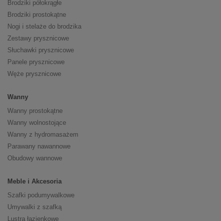
Brodziki półokrągłe
Brodziki prostokątne
Nogi i stelaże do brodzika
Zestawy prysznicowe
Słuchawki prysznicowe
Panele prysznicowe
Węże prysznicowe
Wanny
Wanny prostokątne
Wanny wolnostojące
Wanny z hydromasażem
Parawany nawannowe
Obudowy wannowe
Meble i Akcesoria
Szafki podumywalkowe
Umywalki z szafką
Lustra łazienkowe