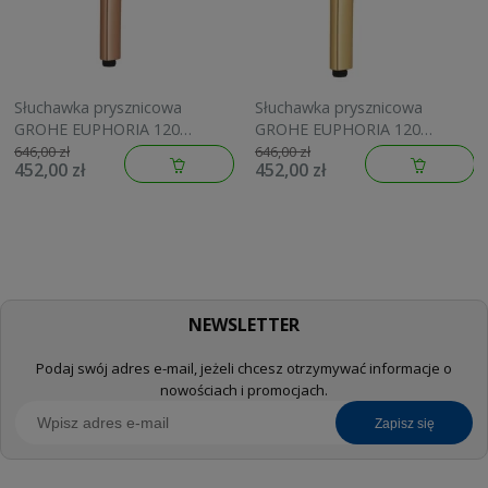
Słuchawka prysznicowa
Słuchawka prysznicowa
GROHE EUPHORIA 120
GROHE EUPHORIA 120
brushed warm sunset
brushed cool sunrise
646,00 zł
646,00 zł
452,00 zł
452,00 zł
134883DL00
134883GN00
NEWSLETTER
Podaj swój adres e-mail, jeżeli chcesz otrzymywać informacje o
nowościach i promocjach.
zapisz się