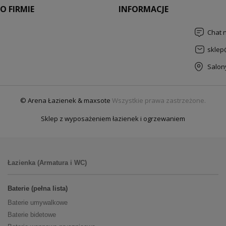
O FIRMIE
INFORMACJE
Chat 
sklep
Salon
© Arena Łazienek & maxsote
Wszystkie prawa zastrzeżone.
Sklep z wyposażeniem łazienek i ogrzewaniem
Łazienka (Armatura i WC)
Baterie (pełna lista)
Baterie umywalkowe
Baterie bidetowe