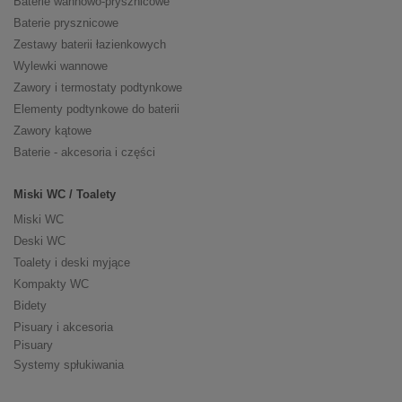
Baterie wannowo-prysznicowe
Baterie prysznicowe
Zestawy baterii łazienkowych
Wylewki wannowe
Zawory i termostaty podtynkowe
Elementy podtynkowe do baterii
Zawory kątowe
Baterie - akcesoria i części
Miski WC / Toalety
Miski WC
Deski WC
Toalety i deski myjące
Kompakty WC
Bidety
Pisuary i akcesoria
Pisuary
Systemy spłukiwania