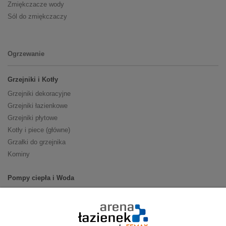
Zmiękczacze wody
Sól do zmiękczaczy
Ogrzewanie
Grzejniki i Kotły
Grzejniki dekoracyjne
Grzejniki łazienkowe
Grzejniki płytowe
Kotły i piece (główne)
Grzałki do grzejnika
Kominy
Pompy ciepła i Woda
Pompy ciepła (producenci)
Ogrzewanie podłogowe (główne)
Podgrzewacze wody