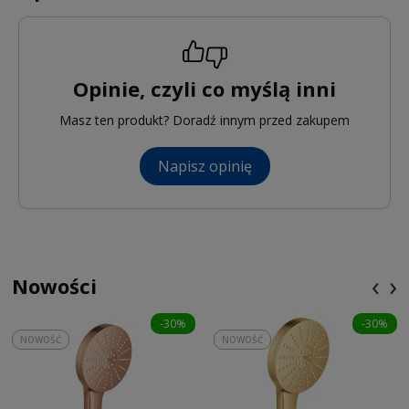
Opinie, czyli co myślą inni
Masz ten produkt? Doradź innym przed zakupem
Napisz opinię
‹
›
Nowości
-30%
-30%
NOWOŚĆ
NOWOŚĆ