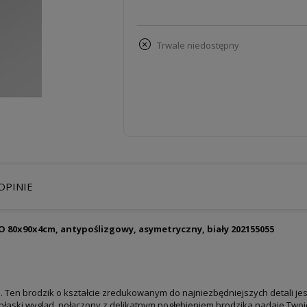
trwale niedostępny
OPINIE
 80x90x4cm, antypoślizgowy, asymetryczny, biały 202155055
. Ten brodzik o kształcie zredukowanym do najniezbędniejszych detali je
płaski wygląd, połączony z delikatnym pogłębieniem brodzika nadaje Tw