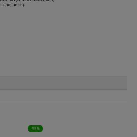
i z posadzką.
-55%