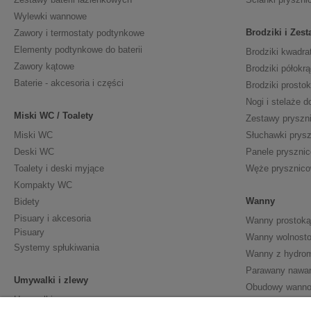
Wylewki wannowe
Brodziki i Zes
Zawory i termostaty podtynkowe
Elementy podtynkowe do baterii
Brodziki kwadra
Zawory kątowe
Brodziki półokrą
Baterie - akcesoria i części
Brodziki prosto
Nogi i stelaże d
Miski WC / Toalety
Zestawy pryszn
Miski WC
Słuchawki prys
Deski WC
Panele pryszni
Toalety i deski myjące
Węże prysznic
Kompakty WC
Wanny
Bidety
Pisuary i akcesoria
Wanny prostoką
Pisuary
Wanny wolnosto
Systemy spłukiwania
Wanny z hydro
Parawany nawa
Umywalki i zlewy
Obudowy wann
Umywalki