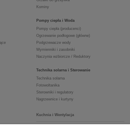
Kominy
Pompy ciepła i Woda
Pompy ciepła (producenci)
Ogrzewanie podłogowe (główne)
zące
Podgrzewacze wody
Wymienniki i zasobniki
Naczynia wzbiorcze / Reduktory
Technika solarna i Sterowanie
Technika solarna
Fotowoltanika
Sterowniki i regulatory
Nagrzewnice i kurtyny
Kuchnia i Wentylacja
Kuchnia