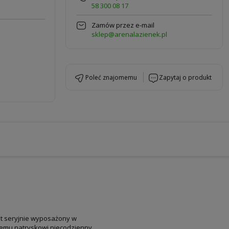
58 300 08 17
Zamów przez e-mail
sklep@arenalazienek.pl
poleć znajomemu
zapytaj o produkt
st seryjnie wyposażony w
ojemu natryskowi niecodzienny