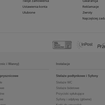
Twoje zamówienia
Gwarancja
Ustawienia konta
Reklamacje
Ulubione
Zwroty
Najczęściej za
znic i Wanny)
Instalacje
 prysznicowe
Stelaże podtynkowe i Syfony
łe
Stelaże WC
owe
Stelaże bidetowe
tne
Przyciski spłukujące
owe
Syfony i odpływy (główne)
cowe
Korki do umywalek