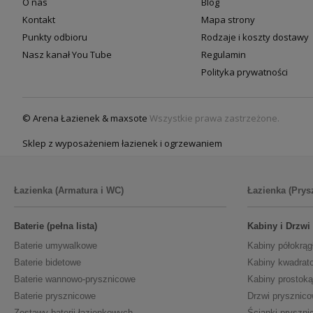
O nas
Blog
Kontakt
Mapa strony
Punkty odbioru
Rodzaje i koszty dostawy
Nasz kanał You Tube
Regulamin
Polityka prywatności
© Arena Łazienek & maxsote
Wszystkie prawa zastrzeżone.
Sklep z wyposażeniem łazienek i ogrzewaniem
Łazienka (Armatura i WC)
Łazienka (Prys
Baterie (pełna lista)
Kabiny i Drzwi
Baterie umywalkowe
Kabiny półokrąg
Baterie bidetowe
Kabiny kwadrat
Baterie wannowo-prysznicowe
Kabiny prostoką
Baterie prysznicowe
Drzwi prysznic
Zestawy baterii łazienkowych
Ścianki pryszni