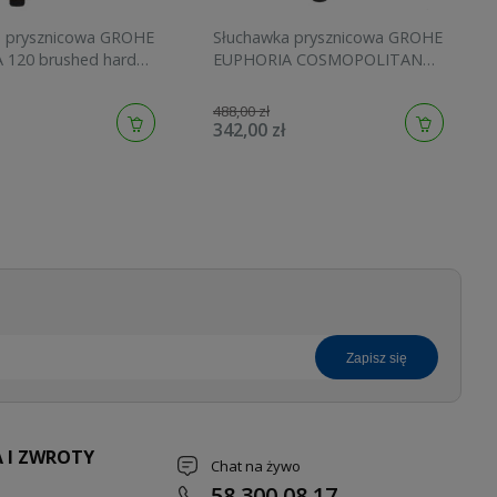
a prysznicowa GROHE
Słuchawka prysznicowa GROHE
 120 brushed hard
EUPHORIA COSMOPOLITAN
134883AL00
STICK brushed cool sunrise
27400GN0
488,00 zł
342,00 zł
zapisz się
 I ZWROTY
Chat na żywo
58 300 08 17