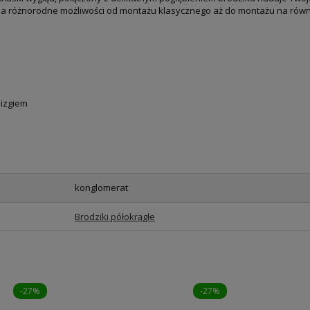
a różnorodne możliwości od montażu klasycznego aż do montażu na równ
lizgiem
konglomerat
Brodziki półokrągłe
-27%
-27%