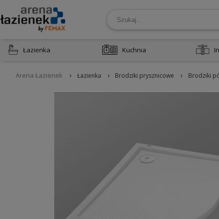
Łazienka
Kuchnia
I
›
›
›
Arena Łazienek
Łazienka
Brodziki prysznicowe
Brodziki p