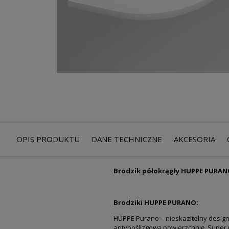
OPIS PRODUKTU
DANE TECHNICZNE
AKCESORIA
Brodzik półokrągły HUPPE PURANO
Brodziki HUPPE PURANO:
HÜPPE Purano – nieskazitelny design
antypoślizgową powierzchnię. Super 