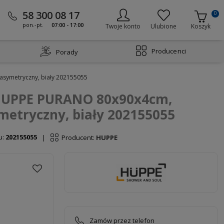
58 300 08 17
0
pon.-pt.
07:00 - 17:00
Twoje konto
Ulubione
Koszyk
Producenci
Porady
asymetryczny, biały 202155055
 HUPPE PURANO 80x90x4cm,
metryczny, biały 202155055
u:
202155055
Producent:
HUPPE
|
Zamów przez telefon