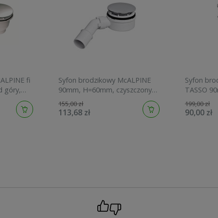
ALPINE fi
Syfon brodzikowy McALPINE
Syfon bro
 góry,
90mm, H=60mm, czyszczony
TASSO 90
od góry, chrom HC2730LCPN-
00
155,00 zł
199,00 zł
PB
113,68 zł
90,00 zł