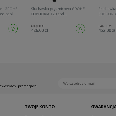
owa GROHE
Słuchawka prysznicowa GROHE
Słuchawk
ed cool
EUPHORIA 120 stal
EUPHORIA
szczotkowana 134883DC00
graphite 
609,00 zł
646,00 zł
426,00 zł
452,00 zł
nowościach i promocjach.
TWOJE KONTO
GWARANCJA