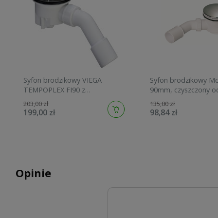
Syfon brodzikowy VIEGA
Syfon brodzikowy Mc
TEMPOPLEX FI90 z
90mm, czyszczony od
Wyposażeniem 364786
chrom HC27-CPN-PB
203,00 zł
135,00 zł
199,00 zł
98,84 zł
Opinie