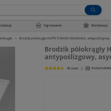
nstalacje
Ogrzewanie
Wentylacja
›
ółokrągłe
Brodzik półokrągły HUPPE PURANO 80x90x4cm, antypoślizgowy, 
Brodzik półokrągły
antypoślizgowy, asy
Kod produkt
45 ocen
|