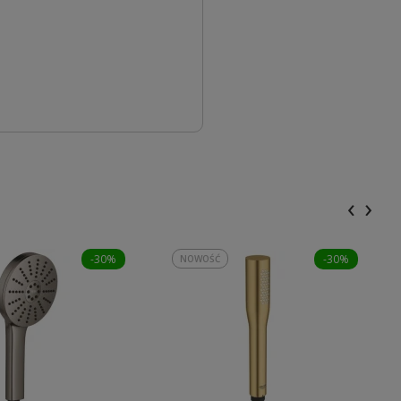
‹
›
-30%
-30%
NOWOŚĆ