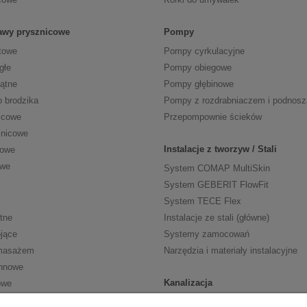
tawy prysznicowe
Pompy
towe
Pompy cyrkulacyjne
głe
Pompy obiegowe
kątne
Pompy głębinowe
o brodzika
Pompy z rozdrabniaczem i podnos
icowe
Przepompownie ścieków
znicowe
Instalacje z tworzyw / Stali
cowe
owe
System COMAP MultiSkin
System GEBERIT FlowFit
System TECE Flex
tne
Instalacje ze stali (główne)
jące
Systemy zamocowań
masażem
Narzędzia i materiały instalacyjne
nnowe
Kanalizacja
owe
Kanalizacja wewn. HT