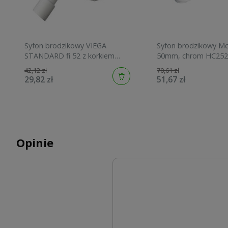
Syfon brodzikowy VIEGA
Syfon brodzikowy Mc
STANDARD fi 52 z korkiem
50mm, chrom HC25
gumowym 703233
42,12 zł
70,61 zł
29,82 zł
51,67 zł
Opinie