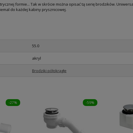
rycznej formie... Tak w skrócie można opisać tą serię brodzików. Uniwers
emal do każdej kabiny prysznicowej.
55.0
akryl
Brodziki półokrągłe
-27%
-59%