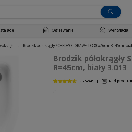
nstalacje
Ogrzewanie
Wentylacja
›
ółokrągłe
Brodzik półokrągły SCHEDPOL GRAWELLO 80x26cm, R=45cm, biał
Brodzik półokrągły
R=45cm, biały 3.013
Kod produkt
36 ocen
|