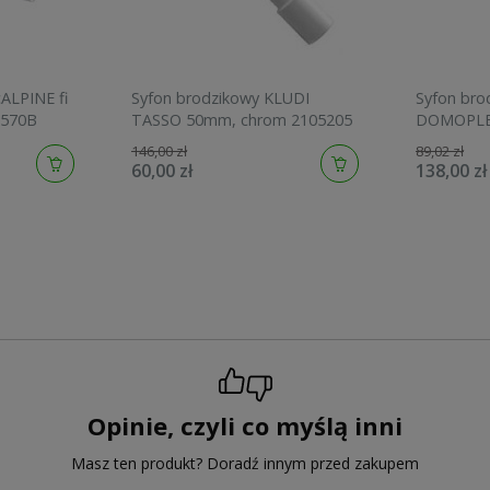
ALPINE fi
Syfon brodzikowy KLUDI
Syfon bro
2570B
TASSO 50mm, chrom 2105205
146,00 zł
89,02 zł
60,00 zł
138,00 zł
Opinie, czyli co myślą inni
Masz ten produkt? Doradź innym przed zakupem