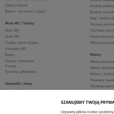
Zawory kątowe
Brodziki półokrą
Baterie - akcesoria i części
Brodziki prosto
Nogi i stelaże d
Miski WC / Toalety
Zestawy pryszn
Miski WC
Słuchawki prys
Deski WC
Panele pryszni
Toalety i deski myjące
Węże prysznic
Kompakty WC
Wanny
Bidety
Pisuary i akcesoria
Wanny prostoką
Pisuary
Wanny wolnosto
Systemy spłukiwania
Wanny z hydro
Parawany nawa
Umywalki i zlewy
Obudowy wann
Umywalki
Półpostumenty
Meble i Akceso
SZANUJEMY TWOJĄ PRYW
Postumenty
Szafki podumy
Akcesoria - ceramika sanitarna
Umywalki z sza
Używamy plików cookie i podobnyc