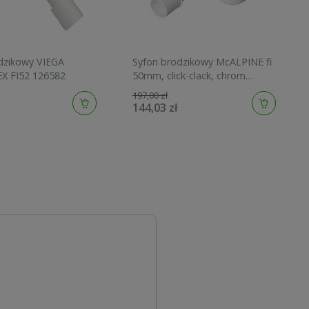
dzikowy VIEGA
Syfon brodzikowy McALPINE fi
DOMOPLEX FI52 126582
50mm, click-clack, chrom
HC26CLCP
197,00 zł
144,03 zł