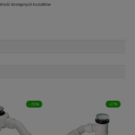
alność dostępnych kształtów
--55%
-27%