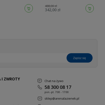
27400GN0
488,00 zł
342,00 zł
zapisz się
 I ZWROTY
Chat na żywo
58 300 08 17
pon.-pt. 7
:00 - 17:00
sklep@arenalazienek.pl