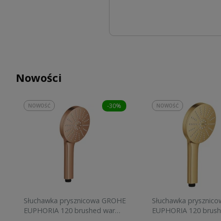
Nowości
-30%
NOWOŚĆ
NOWOŚĆ
Słuchawka prysznicowa GROHE
Słuchawka prysznic
EUPHORIA 120 brushed warm
EUPHORIA 120 brush
sunset 134883DL00
sunrise 134883GN00