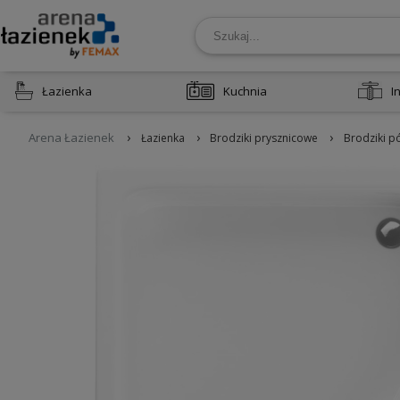
Łazienka
Kuchnia
I
›
›
›
Arena Łazienek
Łazienka
Brodziki prysznicowe
Brodziki p