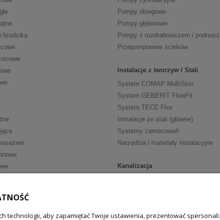
głe
Pompy obiegowe
kątne
Pompy głębinowe
o brodzika
Pompy z rozdrabniaczem i podnos
icowe
Przepompownie ścieków
znicowe
Instalacje z tworzyw / Stali
cowe
owe
System COMAP MultiSkin
System GEBERIT FlowFit
System TECE Flex
tne
Instalacje ze stali (główne)
jące
Systemy zamocowań
masażem
Narzędzia i materiały instalacyjne
nnowe
Kanalizacja
owe
Kanalizacja wewn. HT
ria
Kanalizacja wewn. niskoszumowa
ATNOŚĆ
walkowe
Kanalizacja zewnętrzna
fką
Zasuwy burzowe
h technologii, aby zapamiętać Twoje ustawienia, prezentować spersonaliz