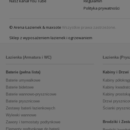
Nasz kanał You Tube
Regulamin
Polityka prywatności
© Arena Łazienek & maxsote
Wszystkie prawa zastrzeżone.
Sklep z wyposażeniem łazienek i ogrzewaniem
Łazienka (Armatura i WC)
Łazienka (Prys
Baterie (pełna lista)
Kabiny i Drzwi
Baterie umywalkowe
Kabiny półokrąg
Baterie bidetowe
Kabiny kwadrat
Baterie wannowo-prysznicowe
Kabiny prostoką
Baterie prysznicowe
Drzwi prysznic
Zestawy baterii łazienkowych
Ścianki pryszni
Wylewki wannowe
Brodziki i Zes
Zawory i termostaty podtynkowe
Elementy podtynkowe do baterii
Brodziki kwadra