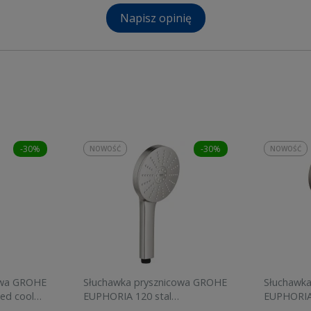
Napisz opinię
-30%
-30%
NOWOŚĆ
NOWOŚĆ
owa GROHE
Słuchawka prysznicowa GROHE
Słuchawk
ed cool
EUPHORIA 120 stal
EUPHORIA
szczotkowana 134883DC00
graphite 