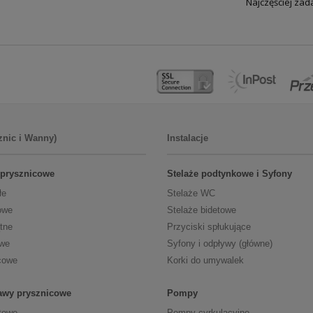
Najczęściej za
znic i Wanny)
Instalacje
 prysznicowe
Stelaże podtynkowe i Syfony
łe
Stelaże WC
owe
Stelaże bidetowe
tne
Przyciski spłukujące
owe
Syfony i odpływy (główne)
cowe
Korki do umywalek
tawy prysznicowe
Pompy
towe
Pompy cyrkulacyjne