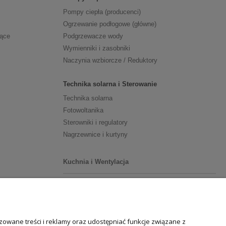
Pompy ciepła (producenci)
Ogrzewanie podłogowe (główne)
zące
Podgrzewacze wody
Wymienniki i zasobniki
Naczynia wzbiorcze / Reduktory
Technika solarna i Sterowanie
Technika solarna
Fotowoltanika
Sterowniki i regulatory
Nagrzewnice i kurtyny
Kuchnia i Wentylacja
Kuchnia
Zlewozmywaki
Baterie kuchenne
owane treści i reklamy oraz udostępniać funkcje związane z
Młynki do odpadów