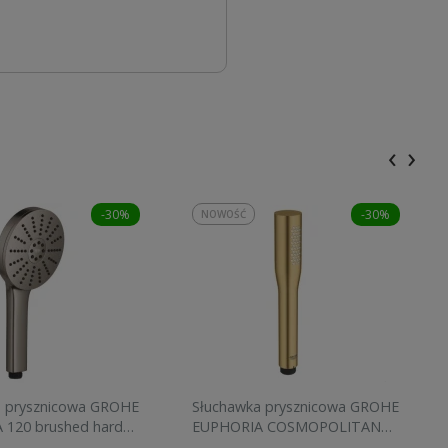
‹
›
-30%
-30%
NOWOŚĆ
a prysznicowa GROHE
Słuchawka prysznicowa GROHE
 120 brushed hard
EUPHORIA COSMOPOLITAN
134883AL00
STICK brushed cool sunrise