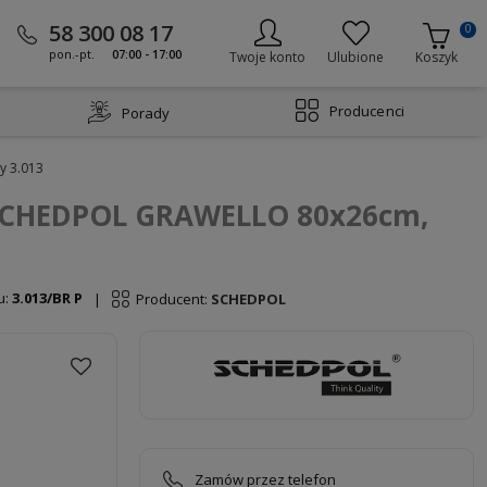
58 300 08 17
0
pon.-pt.
07:00 - 17:00
Twoje konto
Ulubione
Koszyk
Producenci
Porady
y 3.013
 SCHEDPOL GRAWELLO 80x26cm,
u:
3.013/BR P
Producent:
SCHEDPOL
|
Zamów przez telefon