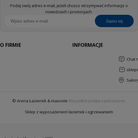
Podaj swój adres e-mail, jeżeli chcesz otrzymywać informacje o
nowościach i promocjach.
zapisz się
O FIRMIE
INFORMACJE
Chat 
sklep
Salon
© Arena Łazienek & maxsote
Wszystkie prawa zastrzeżone.
Sklep z wyposażeniem łazienek i ogrzewaniem