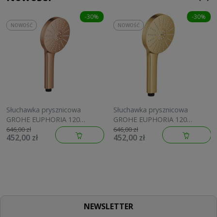
-30%
-30%
NOWOŚĆ
NOWOŚĆ
Słuchawka prysznicowa
Słuchawka prysznicowa
GROHE EUPHORIA 120
GROHE EUPHORIA 120
brushed warm sunset
brushed cool sunrise
646,00 zł
646,00 zł
452,00 zł
452,00 zł
134883DL00
134883GN00
NEWSLETTER