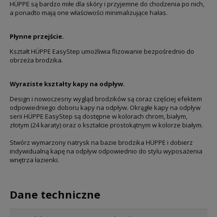
HÜPPE są bardzo miłe dla skóry i przyjemne do chodzenia po nich,
a ponadto mają one właściwości minimalizujące hałas.
Płynne przejście.
Kształt HÜPPE EasyStep umożliwia flizowanie bezpośrednio do
obrzeża brodzika.
Wyraziste kształty kapy na odpływ.
Design i nowoczesny wygląd brodzików są coraz częściej efektem
odpowiedniego doboru kapy na odpływ. Okrągłe kapy na odpływ
serii HÜPPE EasyStep są dostępne w kolorach chrom, białym,
złotym (24 karaty) oraz o kształcie prostokątnym w kolorze białym.
Stwórz wymarzony natrysk na bazie brodzika HÜPPE i dobierz
indywidualną kapę na odpływ odpowiednio do stylu wyposażenia
wnętrza łazienki.
Dane techniczne