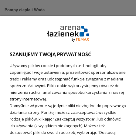
Pompy ciepła i Woda
Pompy ciepła (producenci)
Ogrzewanie podłogowe (główne)
Podgrzewacze wody
Wymienniki i zasobniki
Naczynia wzbiorcze / Reduktory
SZANUJEMY TWOJĄ PRYWATNOŚĆ
Technika solarna i Sterowanie
Używamy plików cookie i podobnych technologii, aby
Technika solarna
zapamiętać Twoje ustawienia, prezentować spersonalizowane
Fotowoltanika
treści i reklamy oraz udostępniać funkcje związane z mediami
Sterowniki i regulatory
społecznościowymi. Pliki cookie wykorzystujemy również do
mierzenia ruchu i analizowania sposobu korzystania z naszej
Nagrzewnice i kurtyny
strony internetowej.
Domyślnie włączone są jedynie pliki niezbędne do poprawnego
Kuchnia i Wentylacja
działania strony. Poniżej możesz zaakceptować wszystkie
rodzaje plików, klikając “Zaakceptuj wszystkie”, lub odmówić
Kuchnia
ich używania (z wyjątkiem niezbędnych). Możesz też
dostosować pliki do swoich potrzeb, wybierając “Dostosuj
Zlewozmywaki