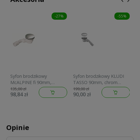
-27%
-55%
Syfon brodzikowy
Syfon brodzikowy KLUDI
S
McALPINE fi 90mm,
TASSO 90mm, chrom
M
czyszczony od góry, chrom
2109805-00
H
135,00 zł
199,00 zł
15
98,84 zł
90,00 zł
1
HC27-CPN-PB
g
P
Opinie