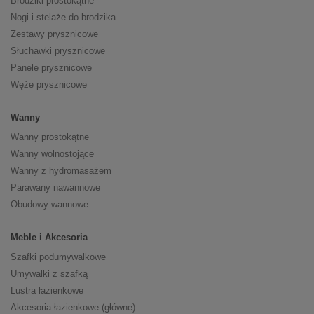
Brodziki prostokątne
Nogi i stelaże do brodzika
Zestawy prysznicowe
Słuchawki prysznicowe
Panele prysznicowe
Węże prysznicowe
Wanny
Wanny prostokątne
Wanny wolnostojące
Wanny z hydromasażem
Parawany nawannowe
Obudowy wannowe
Meble i Akcesoria
Szafki podumywalkowe
Umywalki z szafką
Lustra łazienkowe
Akcesoria łazienkowe (główne)