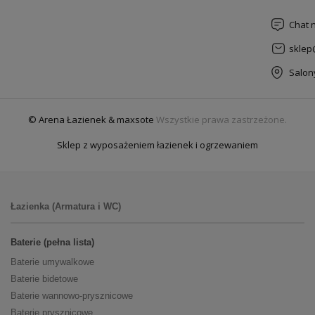
Chat 
sklep
Salon
© Arena Łazienek & maxsote
Wszystkie prawa zastrzeżone.
Sklep z wyposażeniem łazienek i ogrzewaniem
Łazienka (Armatura i WC)
Baterie (pełna lista)
Baterie umywalkowe
Baterie bidetowe
Baterie wannowo-prysznicowe
Baterie prysznicowe