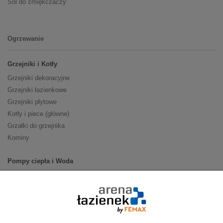
Sól do zmiękczaczy
Ogrzewanie
Grzejniki i Kotły
Grzejniki dekoracyjne
Grzejniki łazienkowe
Grzejniki płytowe
Kotły i piece (główne)
Grzałki do grzejnika
Kominy
Pompy ciepła i Woda
Pompy ciepła (producenci)
Ogrzewanie podłogowe (główne)
Podgrzewacze wody
Wymienniki i zasobniki
Naczynia wzbiorcze / Reduktory