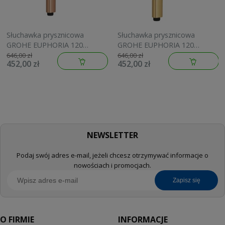
Słuchawka prysznicowa
Słuchawka prysznicowa
GROHE EUPHORIA 120
GROHE EUPHORIA 120
brushed warm sunset
brushed cool sunrise
646,00 zł
646,00 zł
452,00 zł
452,00 zł
134883DL00
134883GN00
NEWSLETTER
Podaj swój adres e-mail, jeżeli chcesz otrzymywać informacje o
nowościach i promocjach.
zapisz się
O FIRMIE
INFORMACJE