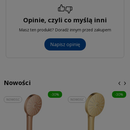
Opinie, czyli co myślą inni
Masz ten produkt? Doradź innym przed zakupem
Napisz opinię
‹
›
Nowości
-30%
-30%
NOWOŚĆ
NOWOŚĆ