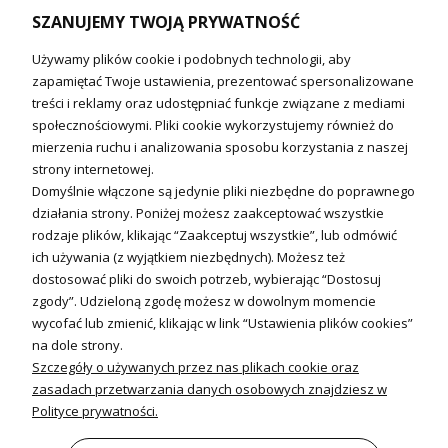
SZANUJEMY TWOJĄ PRYWATNOŚĆ
Technika solarna i Sterowanie
Używamy plików cookie i podobnych technologii, aby
Technika solarna
zapamiętać Twoje ustawienia, prezentować spersonalizowane
Fotowoltanika
treści i reklamy oraz udostępniać funkcje związane z mediami
Sterowniki i regulatory
społecznościowymi. Pliki cookie wykorzystujemy również do
mierzenia ruchu i analizowania sposobu korzystania z naszej
Nagrzewnice i kurtyny
strony internetowej.
Domyślnie włączone są jedynie pliki niezbędne do poprawnego
Kuchnia i Wentylacja
działania strony. Poniżej możesz zaakceptować wszystkie
rodzaje plików, klikając “Zaakceptuj wszystkie”, lub odmówić
Kuchnia
ich używania (z wyjątkiem niezbędnych). Możesz też
dostosować pliki do swoich potrzeb, wybierając “Dostosuj
Zlewozmywaki
zgody”. Udzieloną zgodę możesz w dowolnym momencie
Baterie kuchenne
wycofać lub zmienić, klikając w link “Ustawienia plików cookies”
Młynki do odpadów
na dole strony.
Szczegóły o używanych przez nas plikach cookie oraz
Wentylacja i Informacje
zasadach przetwarzania danych osobowych znajdziesz w
Klimatyzacja
Polityce prywatności.
Rekuperacja