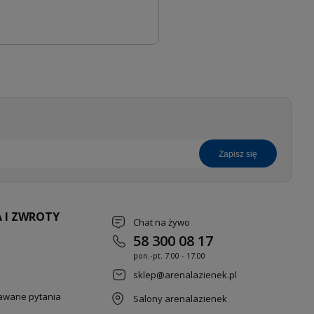
zapisz się
 I ZWROTY
Chat na żywo
58 300 08 17
pon.-pt. 7
:00 - 17:00
sklep@arenalazienek.pl
dawane pytania
Salony arenalazienek