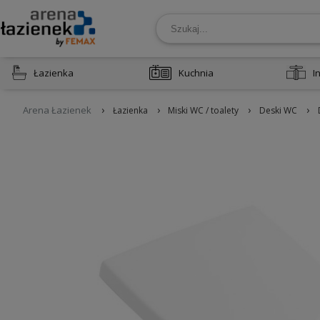
Łazienka
Kuchnia
I
›
›
›
›
Arena Łazienek
Łazienka
Miski WC / toalety
Deski WC