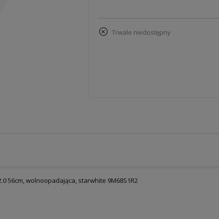
trwale niedostępny
0 56cm, wolnoopadająca, starwhite 9M68S1R2