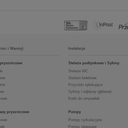
znic i Wanny)
Instalacje
 prysznicowe
Stelaże podtynkowe i Syfony
łe
Stelaże WC
owe
Stelaże bidetowe
tne
Przyciski spłukujące
owe
Syfony i odpływy (główne)
cowe
Korki do umywalek
tawy prysznicowe
Pompy
towe
Pompy cyrkulacyjne
głe
Pompy obiegowe