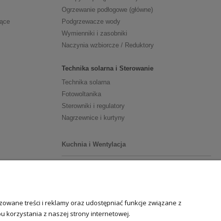
Ogrzewanie podłogowe (główne)
zące
Podgrzewacze wody
Wymienniki i zasobniki
Naczynia wzbiorcze / Reduktory
Technika solarna i Sterowanie
Technika solarna
Fotowoltanika
Sterowniki i regulatory
Nagrzewnice i kurtyny
Kuchnia i Wentylacja
Kuchnia
Zlewozmywaki
Baterie kuchenne
owane treści i reklamy oraz udostępniać funkcje związane z
Młynki do odpadów
 korzystania z naszej strony internetowej.