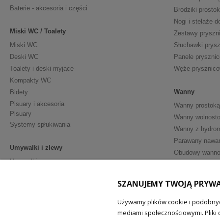
Baterie - akcesoria i części
Brodziki prosto
Nogi i stelaże d
Miski WC / Toalety
Zestawy pryszn
Miski WC
Słuchawki prys
Deski WC
Panele pryszni
Toalety i deski myjące
Węże prysznic
Kompakty WC
Wanny
Bidety
Pisuary i akcesoria
Wanny prostoką
Pisuary
Wanny wolnosto
Systemy spłukiwania
Wanny z hydro
Parawany nawa
Umywalki i zlewy
Obudowy wann
Umywalki
Półpostumenty
Meble i Akceso
SZANUJEMY TWOJĄ PRYW
Postumenty
Szafki podumy
Akcesoria - ceramika sanitarna
Umywalki z sza
Używamy plików cookie i podobnyc
mediami społecznościowymi. Pliki 
Lustra łazienko