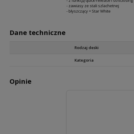
- z funkcją quick-release i softclosing
- zawiasy ze stali szlachetnej
- błyszczący = Star White
Dane techniczne
Rodzaj deski
Kategoria
Opinie