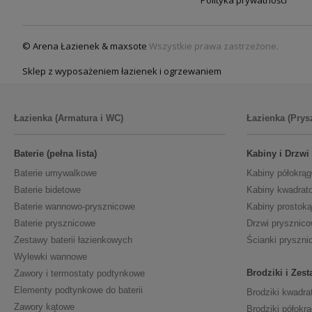
Polityka prywatności
© Arena Łazienek & maxsote
Wszystkie prawa zastrzeżone.
Sklep z wyposażeniem łazienek i ogrzewaniem
Łazienka (Armatura i WC)
Łazienka (Prys
Baterie (pełna lista)
Kabiny i Drzwi
Baterie umywalkowe
Kabiny półokrąg
Baterie bidetowe
Kabiny kwadrat
Baterie wannowo-prysznicowe
Kabiny prostoką
Baterie prysznicowe
Drzwi prysznic
Zestawy baterii łazienkowych
Ścianki pryszni
Wylewki wannowe
Brodziki i Zes
Zawory i termostaty podtynkowe
Elementy podtynkowe do baterii
Brodziki kwadra
Zawory kątowe
Brodziki półokrą