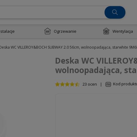
nstalacje
Ogrzewanie
Wentylacja
Deska WC VILLEROY&BOCH SUBWAY 2.0 56cm, wolnoopadająca, starwhite 9M6
Deska WC VILLEROY
wolnoopadająca, st
Kod produkt
23 ocen
|