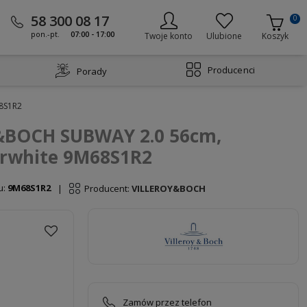
58 300 08 17
0
pon.-pt.
07:00 - 17:00
Twoje konto
Ulubione
Koszyk
Producenci
Porady
8S1R2
&BOCH SUBWAY 2.0 56cm,
arwhite 9M68S1R2
u:
9M68S1R2
Producent:
VILLEROY&BOCH
|
Zamów przez telefon