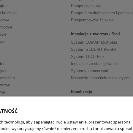
kątne
Pompy głębinowe
o brodzika
Pompy z rozdrabniaczem i podnos
icowe
Przepompownie ścieków
znicowe
Instalacje z tworzyw / Stali
cowe
owe
System COMAP MultiSkin
System GEBERIT FlowFit
System TECE Flex
tne
Instalacje ze stali (główne)
jące
Systemy zamocowań
masażem
Narzędzia i materiały instalacyjne
nnowe
Kanalizacja
owe
Kanalizacja wewn. HT
ria
Kanalizacja wewn. niskoszumowa
ATNOŚĆ
walkowe
Kanalizacja zewnętrzna
fką
Zasuwy burzowe
h technologii, aby zapamiętać Twoje ustawienia, prezentować spersonaliz
cookie wykorzystujemy również do mierzenia ruchu i analizowania sposobu
we