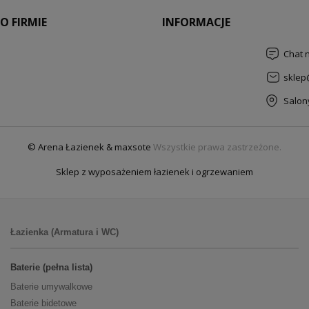
O FIRMIE
INFORMACJE
Chat 
sklep
Salon
© Arena Łazienek & maxsote
Wszystkie prawa zastrzeżone.
Sklep z wyposażeniem łazienek i ogrzewaniem
Łazienka (Armatura i WC)
Baterie (pełna lista)
Baterie umywalkowe
Baterie bidetowe