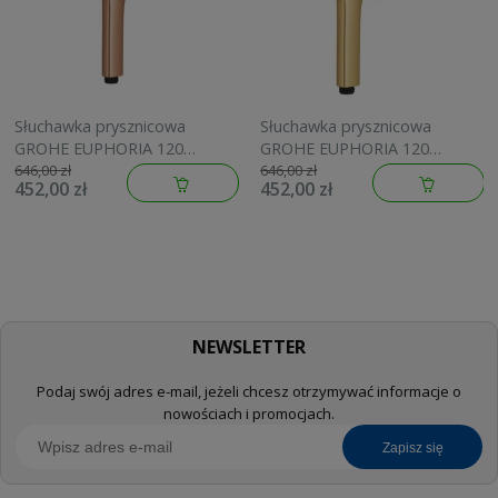
Słuchawka prysznicowa
Słuchawka prysznicowa
GROHE EUPHORIA 120
GROHE EUPHORIA 120
brushed warm sunset
brushed cool sunrise
646,00 zł
646,00 zł
452,00 zł
452,00 zł
134883DL00
134883GN00
NEWSLETTER
Podaj swój adres e-mail, jeżeli chcesz otrzymywać informacje o
nowościach i promocjach.
zapisz się