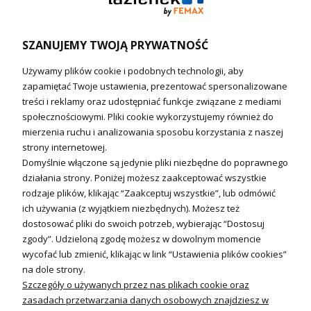
Wymienniki i zasobniki
Naczynia wzbiorcze / Reduktory
SZANUJEMY TWOJĄ PRYWATNOŚĆ
Technika solarna i Sterowanie
Używamy plików cookie i podobnych technologii, aby
Technika solarna
zapamiętać Twoje ustawienia, prezentować spersonalizowane
Fotowoltanika
treści i reklamy oraz udostępniać funkcje związane z mediami
Sterowniki i regulatory
społecznościowymi. Pliki cookie wykorzystujemy również do
mierzenia ruchu i analizowania sposobu korzystania z naszej
Nagrzewnice i kurtyny
strony internetowej.
Domyślnie włączone są jedynie pliki niezbędne do poprawnego
Kuchnia i Wentylacja
działania strony. Poniżej możesz zaakceptować wszystkie
rodzaje plików, klikając “Zaakceptuj wszystkie”, lub odmówić
Kuchnia
ich używania (z wyjątkiem niezbędnych). Możesz też
dostosować pliki do swoich potrzeb, wybierając “Dostosuj
Zlewozmywaki
zgody”. Udzieloną zgodę możesz w dowolnym momencie
Baterie kuchenne
wycofać lub zmienić, klikając w link “Ustawienia plików cookies”
Młynki do odpadów
na dole strony.
Szczegóły o używanych przez nas plikach cookie oraz
Wentylacja i Informacje
zasadach przetwarzania danych osobowych znajdziesz w
Klimatyzacja