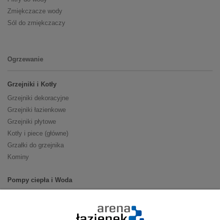
Zmiękczacze wody
Sól do zmiękczaczy
Ogrzewanie
Grzejniki i Kotły
Grzejniki dekoracyjne
Grzejniki łazienkowe
Grzejniki płytowe
Kotły i piece (główne)
Grzałki do grzejnika
Kominy
Pompy ciepła i Woda
Pompy ciepła (producenci)
Ogrzewanie podłogowe (główne)
Podgrzewacze wody