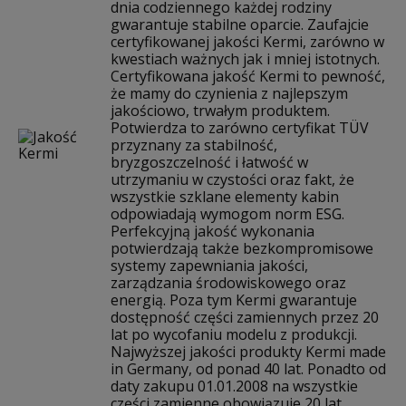
dnia codziennego każdej rodziny
gwarantuje stabilne oparcie. Zaufajcie
certyfikowanej jakości Kermi, zarówno w
kwestiach ważnych jak i mniej istotnych.
Certyfikowana jakość Kermi to pewność,
że mamy do czynienia z najlepszym
jakościowo, trwałym produktem.
Potwierdza to zarówno certyfikat TÜV
przyznany za stabilność,
bryzgoszczelność i łatwość w
utrzymaniu w czystości oraz fakt, że
wszystkie szklane elementy kabin
odpowiadają wymogom norm ESG.
Perfekcyjną jakość wykonania
potwierdzają także bezkompromisowe
systemy zapewniania jakości,
zarządzania środowiskowego oraz
energią. Poza tym Kermi gwarantuje
dostępność części zamiennych przez 20
lat po wycofaniu modelu z produkcji.
Najwyższej jakości produkty Kermi made
in Germany, od ponad 40 lat. Ponadto od
daty zakupu 01.01.2008 na wszystkie
części zamienne obowiązuje 20 lat