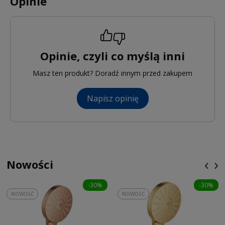
Opinie
Opinie, czyli co myślą inni
Masz ten produkt? Doradź innym przed zakupem
Napisz opinię
‹
›
Nowości
-30%
-30%
NOWOŚĆ
NOWOŚĆ