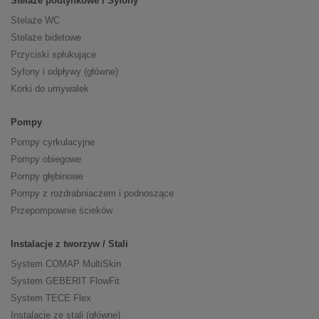
Stelaże podtynkowe i Syfony
Stelaże WC
Stelaże bidetowe
Przyciski spłukujące
Syfony i odpływy (główne)
Korki do umywalek
Pompy
Pompy cyrkulacyjne
Pompy obiegowe
Pompy głębinowe
Pompy z rozdrabniaczem i podnoszące
Przepompownie ścieków
Instalacje z tworzyw / Stali
System COMAP MultiSkin
System GEBERIT FlowFit
System TECE Flex
Instalacje ze stali (główne)