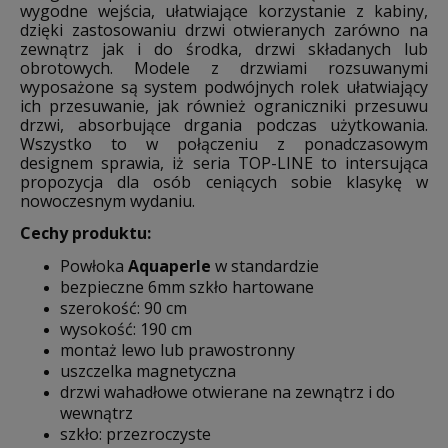
wygodne wejścia, ułatwiające korzystanie z kabiny,
dzięki zastosowaniu drzwi otwieranych zarówno na
zewnątrz jak i do środka, drzwi składanych lub
obrotowych. Modele z drzwiami rozsuwanymi
wyposażone są system podwójnych rolek ułatwiający
ich przesuwanie, jak również ograniczniki przesuwu
drzwi, absorbujące drgania podczas użytkowania.
Wszystko to w połączeniu z ponadczasowym
designem sprawia, iż seria TOP-LINE to intersująca
propozycja dla osób ceniących sobie klasykę w
nowoczesnym wydaniu.
Cechy produktu:
Powłoka
Aquaperle
w standardzie
bezpieczne 6mm szkło hartowane
szerokość: 90 cm
wysokość: 190 cm
montaż lewo lub prawostronny
uszczelka magnetyczna
drzwi wahadłowe otwierane na zewnątrz i do
wewnątrz
szkło: przezroczyste