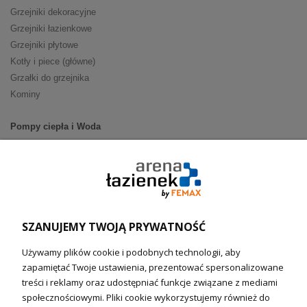
Grzejniki dekoracyjne
Grzejniki łazienkowe
Grzejniki płytowe
Kotły i piece (główne)
Grzałki do grzejnika
Kominy
Pompy ciepła i Woda
Pompy ciepła (producenci)
Ogrzewanie podłogowe (główne)
Podgrzewacze wody
Wymienniki i zasobniki
Naczynia wzbiorcze / Reduktory
SZANUJEMY TWOJĄ PRYWATNOŚĆ
Technika solarna i Sterowanie
Używamy plików cookie i podobnych technologii, aby
Technika solarna
zapamiętać Twoje ustawienia, prezentować spersonalizowane
Fotowoltanika
treści i reklamy oraz udostępniać funkcje związane z mediami
Sterowniki i regulatory
społecznościowymi. Pliki cookie wykorzystujemy również do