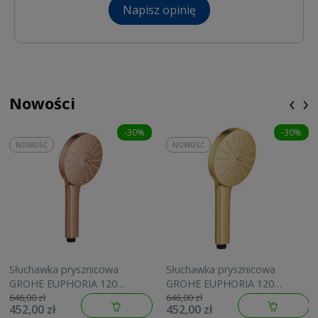
Napisz opinię
‹
›
Nowości
-30%
-30%
NOWOŚĆ
NOWOŚĆ
Słuchawka prysznicowa
Słuchawka prysznicowa
GROHE EUPHORIA 120
GROHE EUPHORIA 120
brushed warm sunset
brushed cool sunrise
646,00 zł
646,00 zł
452,00 zł
452,00 zł
134883DL00
134883GN00