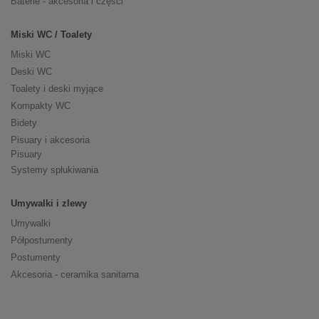
Baterie - akcesoria i części
Miski WC / Toalety
Miski WC
Deski WC
Toalety i deski myjące
Kompakty WC
Bidety
Pisuary i akcesoria
Pisuary
Systemy spłukiwania
Umywalki i zlewy
Umywalki
Półpostumenty
Postumenty
Akcesoria - ceramika sanitarna