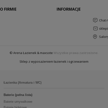
O FIRMIE
INFORMACJE
Chat 
sklep
Salon
© Arena Łazienek & maxsote
Wszystkie prawa zastrzeżone.
Sklep z wyposażeniem łazienek i ogrzewaniem
Łazienka (Armatura i WC)
Baterie (pełna lista)
Baterie umywalkowe
Baterie bidetowe