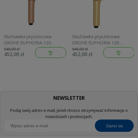
Słuchawka prysznicowa
Słuchawka prysznicowa
GROHE EUPHORIA 120
GROHE EUPHORIA 120
brushed warm sunset
brushed cool sunrise
646,00 zł
646,00 zł
452,00 zł
452,00 zł
134883DL00
134883GN00
NEWSLETTER
Podaj swój adres e-mail, jeżeli chcesz otrzymywać informacje o
nowościach i promocjach.
zapisz się