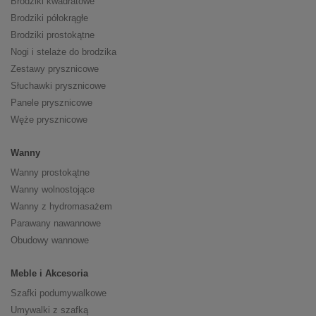
Brodziki kwadratowe
Brodziki półokrągłe
Brodziki prostokątne
Nogi i stelaże do brodzika
Zestawy prysznicowe
Słuchawki prysznicowe
Panele prysznicowe
Węże prysznicowe
Wanny
Wanny prostokątne
Wanny wolnostojące
Wanny z hydromasażem
Parawany nawannowe
Obudowy wannowe
Meble i Akcesoria
Szafki podumywalkowe
Umywalki z szafką