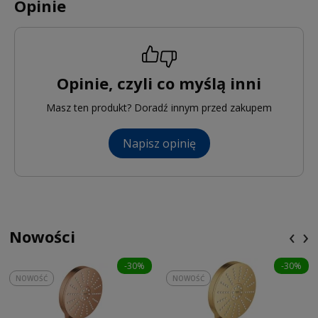
Opinie
Opinie, czyli co myślą inni
Masz ten produkt? Doradź innym przed zakupem
Napisz opinię
‹
›
Nowości
-30%
-30%
NOWOŚĆ
NOWOŚĆ