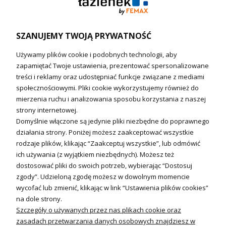
Podgrzewacze wody
Wymienniki i zasobniki
Naczynia wzbiorcze / Reduktory
SZANUJEMY TWOJĄ PRYWATNOŚĆ
Technika solarna i Sterowanie
Używamy plików cookie i podobnych technologii, aby
Technika solarna
zapamiętać Twoje ustawienia, prezentować spersonalizowane
Fotowoltanika
treści i reklamy oraz udostępniać funkcje związane z mediami
Sterowniki i regulatory
społecznościowymi. Pliki cookie wykorzystujemy również do
mierzenia ruchu i analizowania sposobu korzystania z naszej
Nagrzewnice i kurtyny
strony internetowej.
Domyślnie włączone są jedynie pliki niezbędne do poprawnego
Kuchnia i Wentylacja
działania strony. Poniżej możesz zaakceptować wszystkie
rodzaje plików, klikając “Zaakceptuj wszystkie”, lub odmówić
Kuchnia
ich używania (z wyjątkiem niezbędnych). Możesz też
dostosować pliki do swoich potrzeb, wybierając “Dostosuj
Zlewozmywaki
zgody”. Udzieloną zgodę możesz w dowolnym momencie
Baterie kuchenne
wycofać lub zmienić, klikając w link “Ustawienia plików cookies”
Młynki do odpadów
na dole strony.
Szczegóły o używanych przez nas plikach cookie oraz
Wentylacja i Informacje
zasadach przetwarzania danych osobowych znajdziesz w