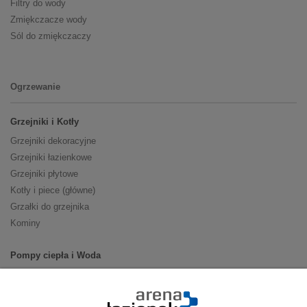
Filtry do wody
Zmiękczacze wody
Sól do zmiękczaczy
Ogrzewanie
Grzejniki i Kotły
Grzejniki dekoracyjne
Grzejniki łazienkowe
Grzejniki płytowe
Kotły i piece (główne)
Grzałki do grzejnika
Kominy
Pompy ciepła i Woda
Pompy ciepła (producenci)
Ogrzewanie podłogowe (główne)