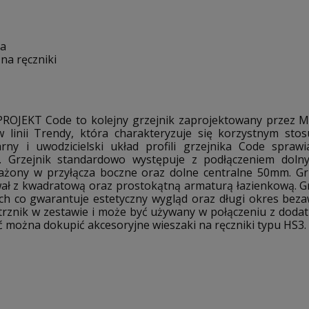
ia
na ręczniki
PROJEKT Code to kolejny grzejnik zaprojektowany przez M
w linii Trendy, która charakteryzuje się korzystnym sto
rny i uwodzicielski układ profili grzejnika Code spraw
i. Grzejnik standardowo występuje z podłączeniem doln
ażony w przyłącza boczne oraz dolne centralne 50mm. G
wał z kwadratową oraz prostokątną armaturą łazienkową. G
h co gwarantuje estetyczny wygląd oraz długi okres bezawa
rznik w zestawie i może być używany w połączeniu z dodat
 można dokupić akcesoryjne wieszaki na ręczniki typu HS3.