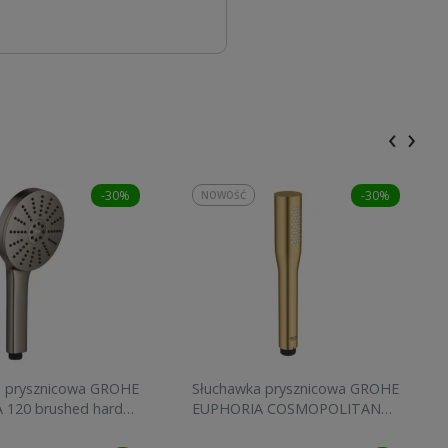
‹
›
-30%
-30%
NOWOŚĆ
a prysznicowa GROHE
Słuchawka prysznicowa GROHE
 120 brushed hard
EUPHORIA COSMOPOLITAN
134883AL00
STICK brushed cool sunrise