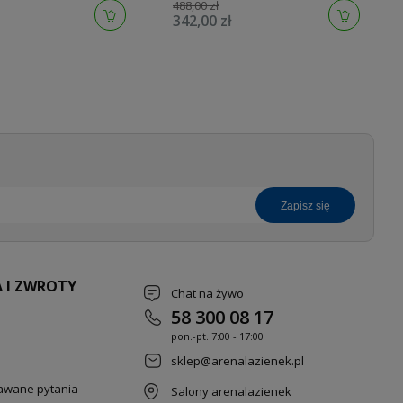
27400GN0
488,00 zł
342,00 zł
zapisz się
 I ZWROTY
Chat na żywo
58 300 08 17
pon.-pt. 7
:00 - 17:00
sklep@arenalazienek.pl
dawane pytania
Salony arenalazienek