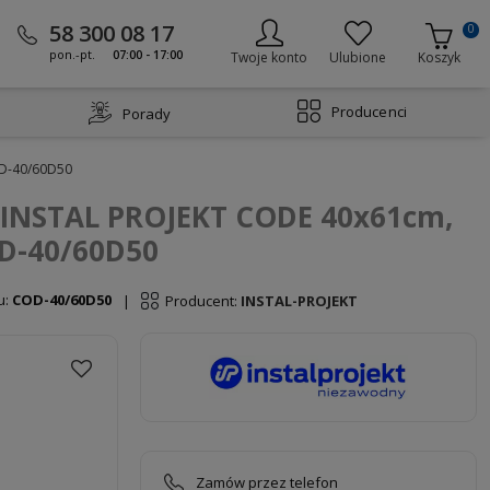
58 300 08 17
0
pon.-pt.
07:00 - 17:00
Twoje konto
Ulubione
Koszyk
Producenci
Porady
OD-40/60D50
y INSTAL PROJEKT CODE 40x61cm,
D-40/60D50
u:
COD-40/60D50
Producent:
INSTAL-PROJEKT
|
Zamów przez telefon