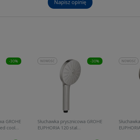
Napisz opinię
-30%
-30%
NOWOŚĆ
NOWOŚĆ
owa GROHE
Słuchawka prysznicowa GROHE
Słuchawk
ed cool
EUPHORIA 120 stal
EUPHORIA
szczotkowana 134883DC00
graphite 