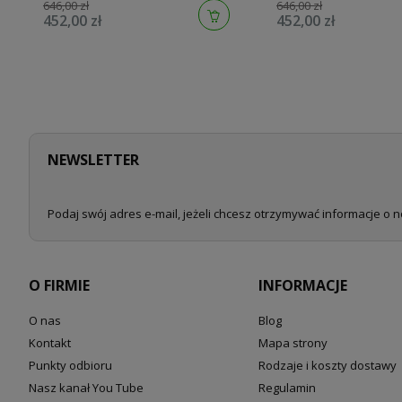
646,00 zł
646,00 zł
452,00 zł
452,00 zł
NEWSLETTER
Podaj swój adres e-mail, jeżeli chcesz otrzymywać informacje o 
O FIRMIE
INFORMACJE
O nas
Blog
Kontakt
Mapa strony
Punkty odbioru
Rodzaje i koszty dostawy
Nasz kanał You Tube
Regulamin