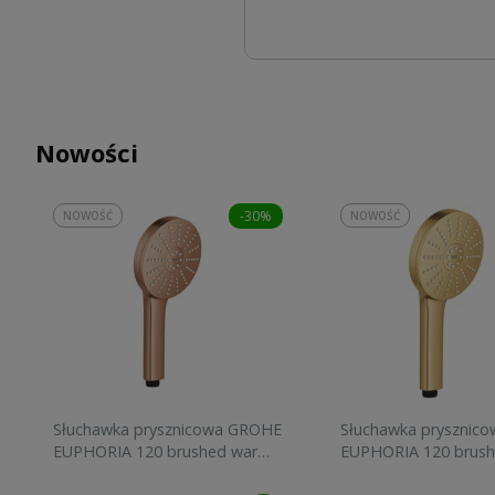
Nowości
-30%
NOWOŚĆ
NOWOŚĆ
Słuchawka prysznicowa GROHE
Słuchawka prysznic
EUPHORIA 120 brushed warm
EUPHORIA 120 brush
sunset 134883DL00
sunrise 134883GN00