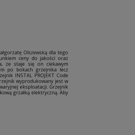
ałgorzatę Olszewską dla tego
sunkiem ceny do jakości oraz
ia, że staje się on ciekawym
ym po bokach grzejnika lecz
rzejnik INSTAL PROJEKT Code
rzejnik wyprodukowany jest w
ryjnej eksploatacji. Grzejnik
kową grzałką elektryczną. Aby