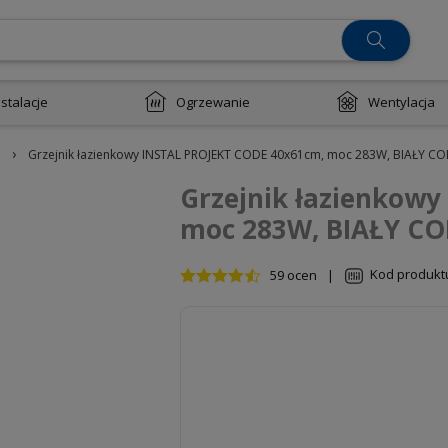
nstalacje
Ogrzewanie
Wentylacja
›
Grzejnik łazienkowy INSTAL PROJEKT CODE 40x61cm, moc 283W, BIAŁY C
Grzejnik łazienkow
moc 283W, BIAŁY CO
Kod produkt
59 ocen
|