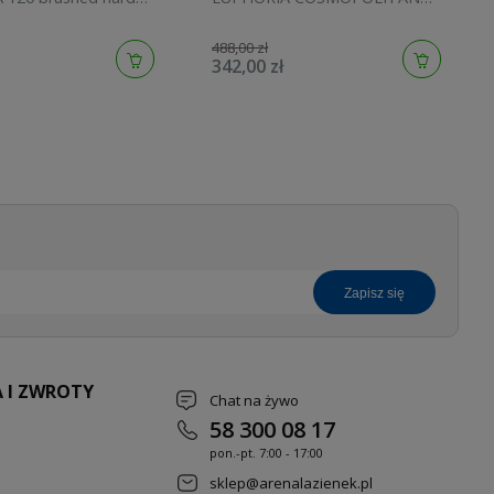
134883AL00
STICK brushed cool sunrise
27400GN0
488,00 zł
342,00 zł
zapisz się
 I ZWROTY
Chat na żywo
58 300 08 17
pon.-pt. 7
:00 - 17:00
sklep@arenalazienek.pl