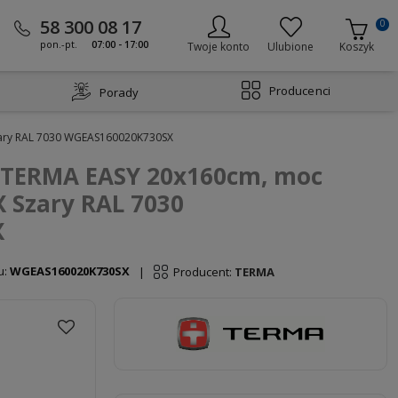
58 300 08 17
0
pon.-pt.
07:00 - 17:00
Twoje konto
Ulubione
Koszyk
Producenci
Porady
zary RAL 7030 WGEAS160020K730SX
y TERMA EASY 20x160cm, moc
X Szary RAL 7030
X
u:
WGEAS160020K730SX
Producent:
TERMA
|