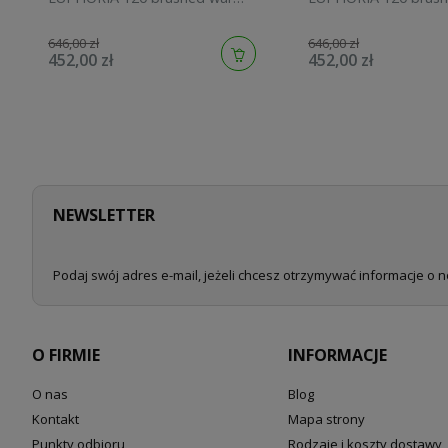
sunset 134883DL00
sunrise 134883GN00
646,00 zł
646,00 zł
452,00 zł
452,00 zł
NEWSLETTER
Podaj swój adres e-mail, jeżeli chcesz otrzymywać informacje o 
O FIRMIE
INFORMACJE
O nas
Blog
Kontakt
Mapa strony
Punkty odbioru
Rodzaje i koszty dostawy