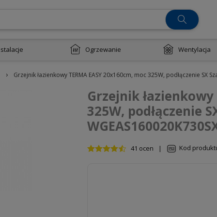
nstalacje
Ogrzewanie
Wentylacja
›
Grzejnik łazienkowy TERMA EASY 20x160cm, moc 325W, podłączenie SX S
Grzejnik łazienkow
325W, podłączenie S
WGEAS160020K730S
Kod produkt
41 ocen
|