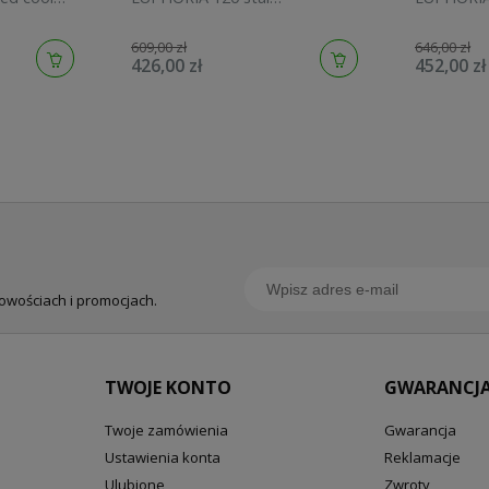
szczotkowana 134883DC00
graphite 
609,00 zł
646,00 zł
426,00 zł
452,00 zł
nowościach i promocjach.
TWOJE KONTO
GWARANCJA
Twoje zamówienia
Gwarancja
Ustawienia konta
Reklamacje
Ulubione
Zwroty