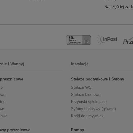
Najczęściej za
znic i Wanny)
Instalacje
 prysznicowe
Stelaże podtynkowe i Syfony
łe
Stelaże WC
owe
Stelaże bidetowe
tne
Przyciski spłukujące
owe
Syfony i odpływy (główne)
cowe
Korki do umywalek
tawy prysznicowe
Pompy