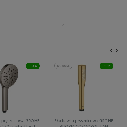
‹
›
-30%
-30%
NOWOŚĆ
a prysznicowa GROHE
Słuchawka prysznicowa GROHE
 120 brushed hard
EUPHORIA COSMOPOLITAN