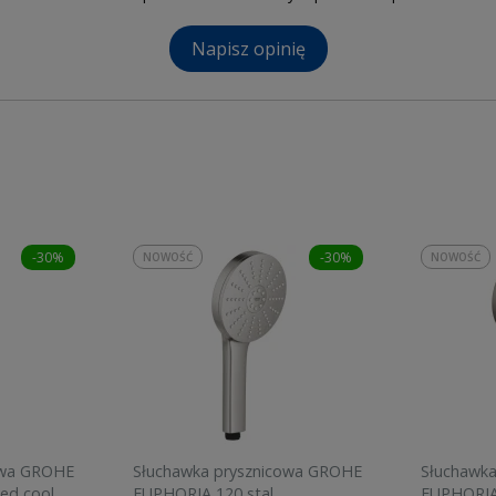
Napisz opinię
-30%
-30%
NOWOŚĆ
NOWOŚĆ
owa GROHE
Słuchawka prysznicowa GROHE
Słuchawk
ed cool
EUPHORIA 120 stal
EUPHORIA