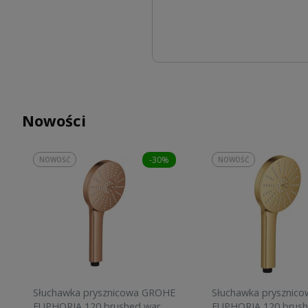
Nowości
-30%
NOWOŚĆ
NOWOŚĆ
Słuchawka prysznicowa GROHE
Słuchawka prysznic
EUPHORIA 120 brushed warm
EUPHORIA 120 brush