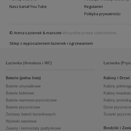
Nasz kanał You Tube
Regulamin
Polityka prywatności
© Arena Łazienek & maxsote
Wszystkie prawa zastrzeżone.
Sklep z wyposażeniem łazienek i ogrzewaniem
Łazienka (Armatura i WC)
Łazienka (Prys
Baterie (pełna lista)
Kabiny i Drzwi
Baterie umywalkowe
Kabiny półokrąg
Baterie bidetowe
Kabiny kwadrat
Baterie wannowo-prysznicowe
Kabiny prostoką
Baterie prysznicowe
Drzwi prysznic
Zestawy baterii łazienkowych
Ścianki pryszni
Wylewki wannowe
Brodziki i Zes
Zawory i termostaty podtynkowe