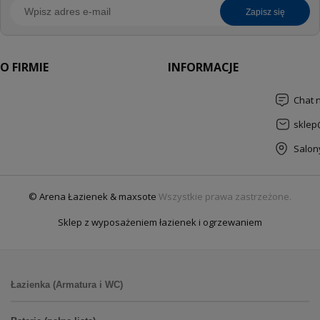
zapisz się
O FIRMIE
INFORMACJE
Chat 
sklep
Salon
© Arena Łazienek & maxsote
Wszystkie prawa zastrzeżone.
Sklep z wyposażeniem łazienek i ogrzewaniem
Łazienka (Armatura i WC)