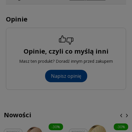
Opinie
Opinie, czyli co myślą inni
Masz ten produkt? Doradź innym przed zakupem
Napisz opinię
‹
›
Nowości
-30%
-30%