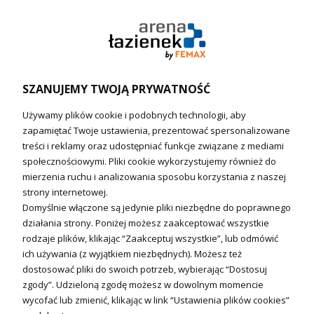
Pompy ciepła (producenci)
Ogrzewanie podłogowe (główne)
Podgrzewacze wody
Wymienniki i zasobniki
Naczynia wzbiorcze / Reduktory
SZANUJEMY TWOJĄ PRYWATNOŚĆ
Technika solarna i Sterowanie
Używamy plików cookie i podobnych technologii, aby
Technika solarna
zapamiętać Twoje ustawienia, prezentować spersonalizowane
Fotowoltanika
treści i reklamy oraz udostępniać funkcje związane z mediami
Sterowniki i regulatory
społecznościowymi. Pliki cookie wykorzystujemy również do
mierzenia ruchu i analizowania sposobu korzystania z naszej
Nagrzewnice i kurtyny
strony internetowej.
Domyślnie włączone są jedynie pliki niezbędne do poprawnego
Kuchnia i Wentylacja
działania strony. Poniżej możesz zaakceptować wszystkie
rodzaje plików, klikając “Zaakceptuj wszystkie”, lub odmówić
Kuchnia
ich używania (z wyjątkiem niezbędnych). Możesz też
dostosować pliki do swoich potrzeb, wybierając “Dostosuj
Zlewozmywaki
zgody”. Udzieloną zgodę możesz w dowolnym momencie
Baterie kuchenne
wycofać lub zmienić, klikając w link “Ustawienia plików cookies”
Młynki do odpadów