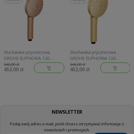
NOWOŚĆ
NOWOŚĆ
Słuchawka prysznicowa
Słuchawka prysznicowa
GROHE EUPHORIA 120
GROHE EUPHORIA 120
brushed warm sunset
brushed cool sunrise
646,00 zł
646,00 zł
452,00 zł
452,00 zł
134883DL00
134883GN00
NEWSLETTER
Podaj swój adres e-mail, jeżeli chcesz otrzymywać informacje o
nowościach i promocjach.