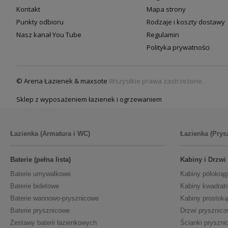
Kontakt
Mapa strony
Punkty odbioru
Rodzaje i koszty dostawy
Nasz kanał You Tube
Regulamin
Polityka prywatności
© Arena Łazienek & maxsote
Wszystkie prawa zastrzeżone.
Sklep z wyposażeniem łazienek i ogrzewaniem
Łazienka (Armatura i WC)
Łazienka (Prys
Baterie (pełna lista)
Kabiny i Drzwi
Baterie umywalkowe
Kabiny półokrąg
Baterie bidetowe
Kabiny kwadrat
Baterie wannowo-prysznicowe
Kabiny prostoką
Baterie prysznicowe
Drzwi prysznic
Zestawy baterii łazienkowych
Ścianki pryszni