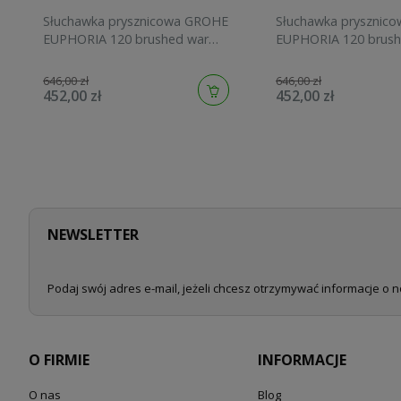
Słuchawka prysznicowa GROHE
Słuchawka prysznic
EUPHORIA 120 brushed warm
EUPHORIA 120 brush
sunset 134883DL00
sunrise 134883GN00
646,00 zł
646,00 zł
452,00 zł
452,00 zł
NEWSLETTER
Podaj swój adres e-mail, jeżeli chcesz otrzymywać informacje o 
O FIRMIE
INFORMACJE
O nas
Blog