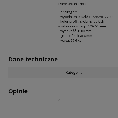
Dane techniczne:
- z relingiem
- wypełnienie: szkło przezroczyste
- kolor profili: srebrny połysk
- zakres regulacji: 770-795 mm
- wysokość: 1900 mm
- grubość szkła: 6 mm
- waga: 29,6 kg
Dane techniczne
Kategoria
Opinie