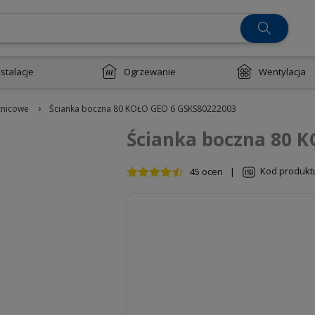
nstalacje
Ogrzewanie
Wentylacja
›
znicowe
Ścianka boczna 80 KOŁO GEO 6 GSKS80222003
Ścianka boczna 80 
Kod produkt
45 ocen
|