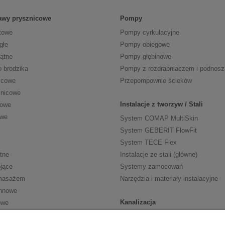
tawy prysznicowe
Pompy
towe
Pompy cyrkulacyjne
głe
Pompy obiegowe
kątne
Pompy głębinowe
o brodzika
Pompy z rozdrabniaczem i podnos
icowe
Przepompownie ścieków
znicowe
Instalacje z tworzyw / Stali
cowe
owe
System COMAP MultiSkin
System GEBERIT FlowFit
System TECE Flex
tne
Instalacje ze stali (główne)
jące
Systemy zamocowań
masażem
Narzędzia i materiały instalacyjne
nnowe
Kanalizacja
owe
Kanalizacja wewn. HT