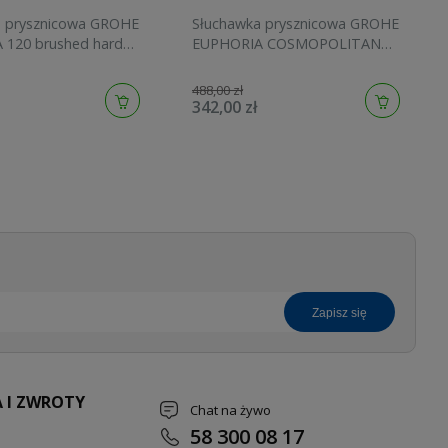
a prysznicowa GROHE
Słuchawka prysznicowa GROHE
 120 brushed hard
EUPHORIA COSMOPOLITAN
134883AL00
STICK brushed cool sunrise
27400GN0
488,00 zł
342,00 zł
zapisz się
 I ZWROTY
Chat na żywo
58 300 08 17