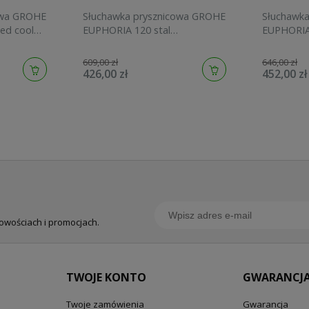
owa GROHE
Słuchawka prysznicowa GROHE
Słuchawk
ed cool
EUPHORIA 120 stal
EUPHORIA
szczotkowana 134883DC00
graphite 
609,00 zł
646,00 zł
426,00 zł
452,00 zł
nowościach i promocjach.
TWOJE KONTO
GWARANCJA
Twoje zamówienia
Gwarancja