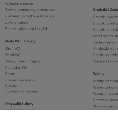
Wylewki wannowe
Brodziki i Zes
Zawory i termostaty podtynkowe
Elementy podtynkowe do baterii
Brodziki kwadra
Zawory kątowe
Brodziki półokrą
Baterie - akcesoria i części
Brodziki prosto
Nogi i stelaże d
Miski WC / Toalety
Zestawy pryszn
Miski WC
Słuchawki prys
Deski WC
Panele pryszni
Toalety i deski myjące
Węże prysznic
Kompakty WC
Wanny
Bidety
Pisuary i akcesoria
Wanny prostoką
Pisuary
Wanny wolnosto
Systemy spłukiwania
Wanny z hydro
Parawany nawa
Umywalki i zlewy
Obudowy wann
Umywalki
Półpostumenty