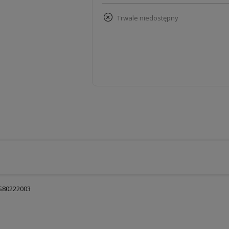
trwale niedostępny
S80222003