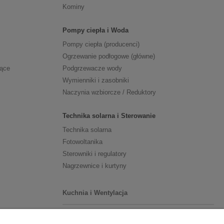
Kominy
Pompy ciepła i Woda
Pompy ciepła (producenci)
Ogrzewanie podłogowe (główne)
zące
Podgrzewacze wody
Wymienniki i zasobniki
Naczynia wzbiorcze / Reduktory
Technika solarna i Sterowanie
Technika solarna
Fotowoltanika
Sterowniki i regulatory
Nagrzewnice i kurtyny
Kuchnia i Wentylacja
Kuchnia