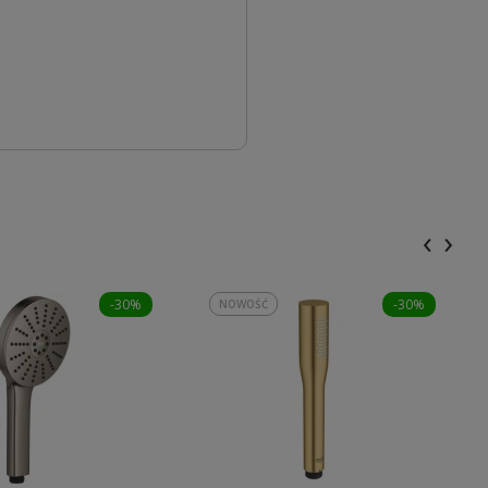
‹
›
-30%
-30%
NOWOŚĆ