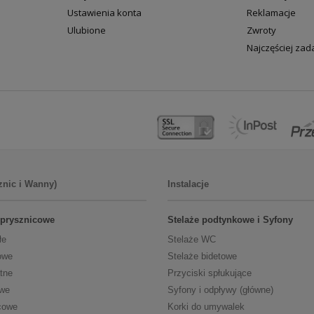
Ustawienia konta
Reklamacje
Ulubione
Zwroty
Najczęściej za
znic i Wanny)
Instalacje
 prysznicowe
Stelaże podtynkowe i Syfony
łe
Stelaże WC
owe
Stelaże bidetowe
tne
Przyciski spłukujące
owe
Syfony i odpływy (główne)
cowe
Korki do umywalek