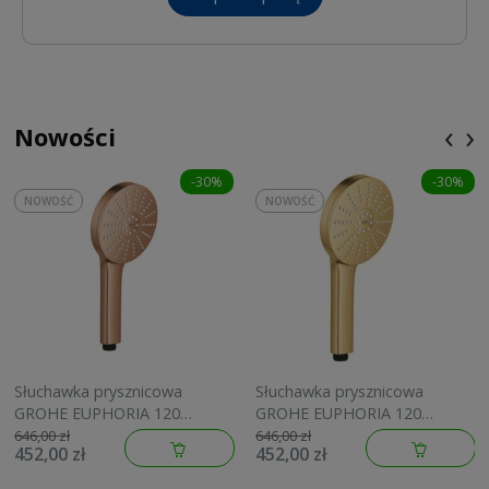
‹
›
Nowości
-30%
-30%
NOWOŚĆ
NOWOŚĆ
Słuchawka prysznicowa
Słuchawka prysznicowa
GROHE EUPHORIA 120
GROHE EUPHORIA 120
brushed warm sunset
brushed cool sunrise
646,00 zł
646,00 zł
452,00 zł
452,00 zł
134883DL00
134883GN00