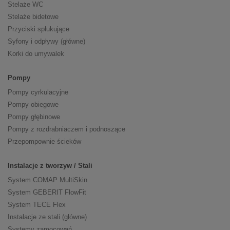
Stelaże WC
Stelaże bidetowe
Przyciski spłukujące
Syfony i odpływy (główne)
Korki do umywalek
Pompy
Pompy cyrkulacyjne
Pompy obiegowe
Pompy głębinowe
Pompy z rozdrabniaczem i podnoszące
Przepompownie ścieków
Instalacje z tworzyw / Stali
System COMAP MultiSkin
System GEBERIT FlowFit
System TECE Flex
Instalacje ze stali (główne)
Systemy zamocowań