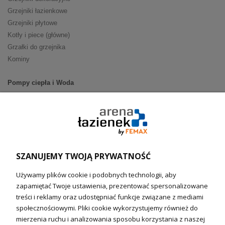
Grzejniki łazienkowe
Grzejniki płytowe
Kotły i piece (główne)
Grzałki do grzejnika
Kominy
Pompy ciepła i Woda
Pompy ciepła (producenci)
Ogrzewanie podłogowe (główne)
Podgrzewacze wody
Wymienniki i zasobniki
Naczynia wzbiorcze / Reduktory
SZANUJEMY TWOJĄ PRYWATNOŚĆ
Technika solarna i Sterowanie
Używamy plików cookie i podobnych technologii, aby
Technika solarna
zapamiętać Twoje ustawienia, prezentować spersonalizowane
Fotowoltanika
treści i reklamy oraz udostępniać funkcje związane z mediami
Sterowniki i regulatory
społecznościowymi. Pliki cookie wykorzystujemy również do
mierzenia ruchu i analizowania sposobu korzystania z naszej
Nagrzewnice i kurtyny