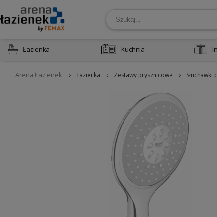
Łazienka
Kuchnia
I
›
›
›
Arena Łazienek
Łazienka
Zestawy prysznicowe
Słuchawki 