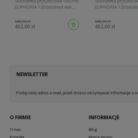
Słuchawka prysznicowa GROHE
Słuchawka prysznic
EUPHORIA 120 brushed warm
EUPHORIA 120 brush
sunset 134883DL00
sunrise 134883GN00
646,00 zł
646,00 zł
452,00 zł
452,00 zł
NEWSLETTER
Podaj swój adres e-mail, jeżeli chcesz otrzymywać informacje o 
O FIRMIE
INFORMACJE
O nas
Blog
Kontakt
Mapa strony