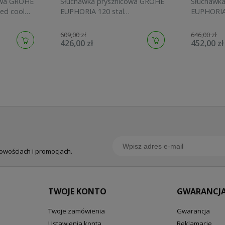
owa GROHE
Słuchawka prysznicowa GROHE
Słuchawk
ed cool
EUPHORIA 120 stal
EUPHORIA
szczotkowana 134883DC00
graphite 
609,00 zł
646,00 zł
426,00 zł
452,00 zł
nowościach i promocjach.
TWOJE KONTO
GWARANCJA
Twoje zamówienia
Gwarancja
Ustawienia konta
Reklamacje