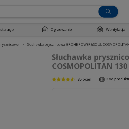
nstalacje
Ogrzewanie
Wentylacja
›
prysznicowe
Słuchawka prysznicowa GROHE POWER&SOUL COSMOPOLITAN 1
Słuchawka pryszni
COSMOPOLITAN 130 4
Kod produkt
35 ocen
|