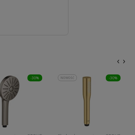
‹
›
-30%
-30%
NOWOŚĆ