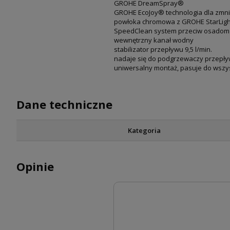
GROHE DreamSpray®
GROHE EcoJoy® technologia dla zmni
powłoka chromowa z GROHE StarLig
SpeedClean system przeciw osado
wewnętrzny kanał wodny
stabilizator przepływu 9,5 l/min.
nadaje się do podgrzewaczy przepł
uniwersalny montaż, pasuje do wszy
Dane techniczne
Kategoria
Opinie