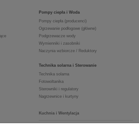
Pompy ciepła i Woda
Pompy ciepła (producenci)
Ogrzewanie podłogowe (główne)
zące
Podgrzewacze wody
Wymienniki i zasobniki
Naczynia wzbiorcze / Reduktory
Technika solarna i Sterowanie
Technika solarna
Fotowoltanika
Sterowniki i regulatory
Nagrzewnice i kurtyny
Kuchnia i Wentylacja
Kuchnia
Zlewozmywaki