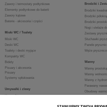
Brodziki i Zes
Zawory i termostaty podtynkowe
Elementy podtynkowe do baterii
Brodziki kwadra
Zawory kątowe
Brodziki półokrą
Baterie - akcesoria i części
Brodziki prosto
Nogi i stelaże d
Miski WC / Toalety
Zestawy pryszn
Miski WC
Słuchawki prys
Deski WC
Panele pryszni
Toalety i deski myjące
Węże prysznic
Kompakty WC
Wanny
Bidety
Pisuary i akcesoria
Wanny prostoką
Pisuary
Wanny wolnosto
Systemy spłukiwania
Wanny z hydro
Parawany nawa
Umywalki i zlewy
Obudowy wann
Umywalki
Półpostumenty
Meble i Akceso
SZANUJEMY TWOJĄ PRYW