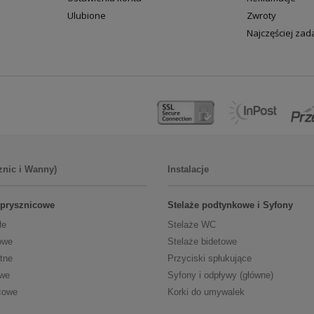
Ulubione
Zwroty
Najczęściej za
znic i Wanny)
Instalacje
 prysznicowe
Stelaże podtynkowe i Syfony
łe
Stelaże WC
owe
Stelaże bidetowe
tne
Przyciski spłukujące
owe
Syfony i odpływy (główne)
cowe
Korki do umywalek