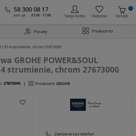
58 300 08 17
0
pon.-pt.
07:00 - 17:00
Twoje konto
Ulubione
Koszyk
Producenci
Porady
30 4 strumienie, chrom 27673000
cowa GROHE POWER&SOUL
 strumienie, chrom 27673000
u:
27673000
Producent:
GROHE
|
Zamów przez telefon