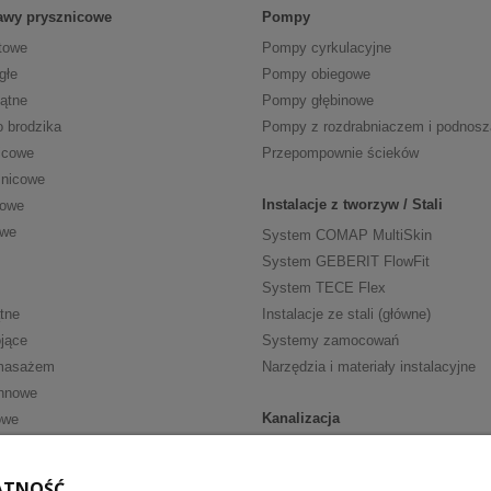
tawy prysznicowe
Pompy
towe
Pompy cyrkulacyjne
głe
Pompy obiegowe
kątne
Pompy głębinowe
o brodzika
Pompy z rozdrabniaczem i podnos
icowe
Przepompownie ścieków
znicowe
Instalacje z tworzyw / Stali
cowe
owe
System COMAP MultiSkin
System GEBERIT FlowFit
System TECE Flex
tne
Instalacje ze stali (główne)
jące
Systemy zamocowań
masażem
Narzędzia i materiały instalacyjne
nnowe
Kanalizacja
owe
Kanalizacja wewn. HT
ria
Kanalizacja wewn. niskoszumowa
ATNOŚĆ