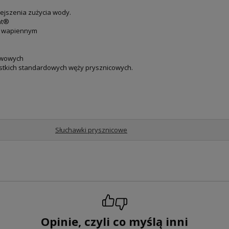
ejszenia zużycia wody.
ht®
m wapiennym
ywowych
stkich standardowych węży prysznicowych.
Słuchawki prysznicowe
Opinie, czyli co myślą inni