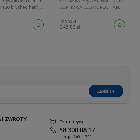
a prysznicowa GROHE
Słuchawka prysznicowa GROHE
 120 brushed hard
EUPHORIA COSMOPOLITAN
134883AL00
STICK brushed cool sunrise
27400GN0
488,00 zł
342,00 zł
zapisz się
 I ZWROTY
Chat na żywo
58 300 08 17
pon.-pt. 7
:00 - 17:00