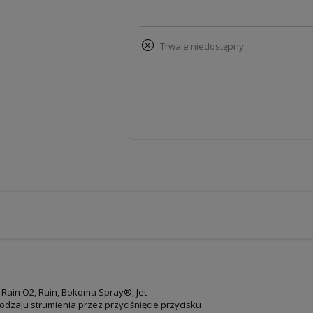
trwale niedostępny
 Rain O2, Rain, Bokoma Spray®, Jet
dzaju strumienia przez przyciśnięcie przycisku