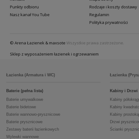
Punkty odbioru
Rodzaje i koszty dostawy
Nasz kanał You Tube
Regulamin
Polityka prywatności
© Arena Łazienek & maxsote
Wszystkie prawa zastrzeżone.
Sklep z wyposażeniem łazienek i ogrzewaniem
Łazienka (Armatura i WC)
Łazienka (Prys
Baterie (pełna lista)
Kabiny i Drzwi
Baterie umywalkowe
Kabiny półokrąg
Baterie bidetowe
Kabiny kwadrat
Baterie wannowo-prysznicowe
Kabiny prostoką
Baterie prysznicowe
Drzwi prysznic
Zestawy baterii łazienkowych
Ścianki pryszni
Wylewki wannowe