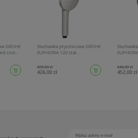
owa GROHE
Słuchawka prysznicowa GROHE
Słuchawk
ed cool
EUPHORIA 120 stal
EUPHORIA
szczotkowana 134883DC00
graphite 
609,00 zł
646,00 zł
426,00 zł
452,00 zł