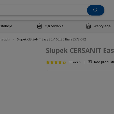
nstalacje
Ogrzewanie
Wentylacja
›
i słupki
Słupek CERSANIT Easy 35x160x30 Biały S573-012
Słupek CERSANIT Eas
Kod produkt
38 ocen
|