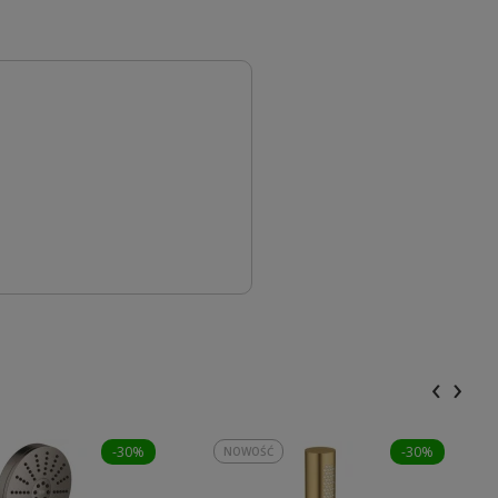
‹
›
-30%
-30%
NOWOŚĆ