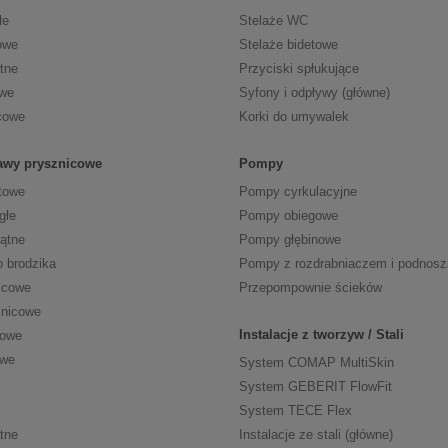
łe
Stelaże WC
owe
Stelaże bidetowe
tne
Przyciski spłukujące
owe
Syfony i odpływy (główne)
cowe
Korki do umywalek
tawy prysznicowe
Pompy
towe
Pompy cyrkulacyjne
głe
Pompy obiegowe
kątne
Pompy głębinowe
o brodzika
Pompy z rozdrabniaczem i podnos
icowe
Przepompownie ścieków
znicowe
Instalacje z tworzyw / Stali
cowe
owe
System COMAP MultiSkin
System GEBERIT FlowFit
System TECE Flex
tne
Instalacje ze stali (główne)