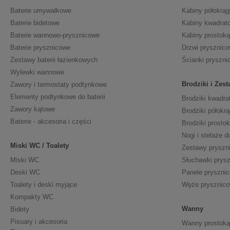
Baterie umywalkowe
Kabiny półokrąg
Baterie bidetowe
Kabiny kwadrat
Baterie wannowo-prysznicowe
Kabiny prostoką
Baterie prysznicowe
Drzwi prysznic
Zestawy baterii łazienkowych
Ścianki pryszni
Wylewki wannowe
Brodziki i Zes
Zawory i termostaty podtynkowe
Elementy podtynkowe do baterii
Brodziki kwadra
Zawory kątowe
Brodziki półokrą
Baterie - akcesoria i części
Brodziki prosto
Nogi i stelaże d
Miski WC / Toalety
Zestawy pryszn
Miski WC
Słuchawki prys
Deski WC
Panele pryszni
Toalety i deski myjące
Węże prysznic
Kompakty WC
Wanny
Bidety
Pisuary i akcesoria
Wanny prostoką