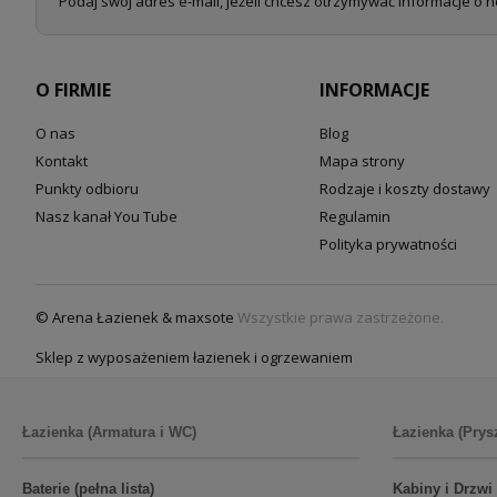
Podaj swój adres e-mail, jeżeli chcesz otrzymywać informacje o 
O FIRMIE
INFORMACJE
O nas
Blog
Kontakt
Mapa strony
Punkty odbioru
Rodzaje i koszty dostawy
Nasz kanał You Tube
Regulamin
Polityka prywatności
© Arena Łazienek & maxsote
Wszystkie prawa zastrzeżone.
Sklep z wyposażeniem łazienek i ogrzewaniem
Łazienka (Armatura i WC)
Łazienka (Prys
Baterie (pełna lista)
Kabiny i Drzwi