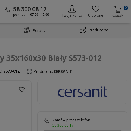
58 300 08 17
0
pon.-pt.
07:00 - 17:00
Twoje konto
Ulubione
Koszyk
Producenci
Porady
y 35x160x30 Biały S573-012
u:
S573-012
Producent:
CERSANIT
|
Zamów przez telefon
58 300 08 17