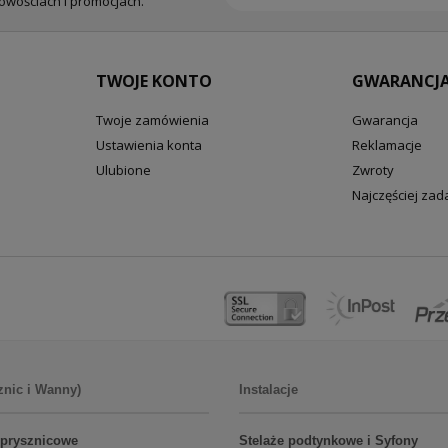
nowościach i promocjach.
TWOJE KONTO
GWARANCJA
Twoje zamówienia
Gwarancja
Ustawienia konta
Reklamacje
Ulubione
Zwroty
Najczęściej za
znic i Wanny)
Instalacje
 prysznicowe
Stelaże podtynkowe i Syfony