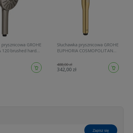
a prysznicowa GROHE
Słuchawka prysznicowa GROHE
 120 brushed hard
EUPHORIA COSMOPOLITAN
134883AL00
STICK brushed cool sunrise
27400GN0
488,00 zł
342,00 zł
zapisz się