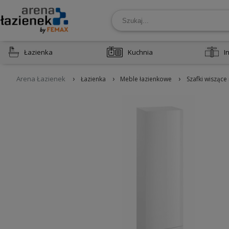
Łazienka
Kuchnia
I
›
›
›
Arena Łazienek
Łazienka
Meble łazienkowe
Szafki wiszące 