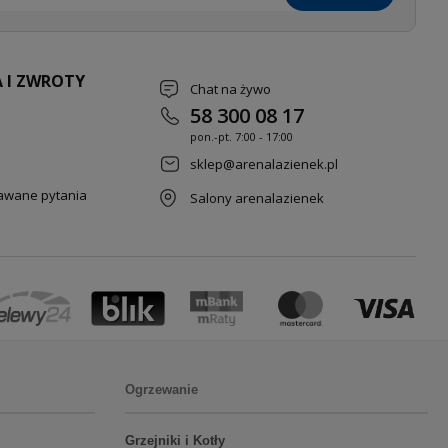
 I ZWROTY
Chat na żywo
58 300 08 17
pon.-pt. 7
:00 - 17:00
sklep@arenalazienek.pl
dawane pytania
Salony arenalazienek
Ogrzewanie
Grzejniki i Kotły