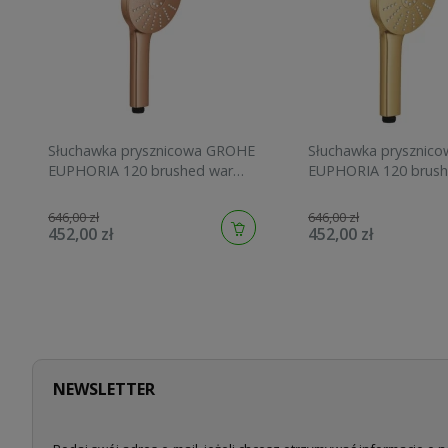
Słuchawka prysznicowa GROHE
Słuchawka prysznic
EUPHORIA 120 brushed warm
EUPHORIA 120 brush
sunset 134883DL00
sunrise 134883GN00
646,00 zł
646,00 zł
452,00 zł
452,00 zł
NEWSLETTER