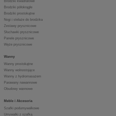
Brodziki kwadratowe
Brodziki półokrągłe
Brodziki prostokątne
Nogi i stelaże do brodzika
Zestawy prysznicowe
Słuchawki prysznicowe
Panele prysznicowe
Węże prysznicowe
Wanny
Wanny prostokątne
Wanny wolnostojące
Wanny z hydromasażem
Parawany nawannowe
Obudowy wannowe
Meble i Akcesoria
Szafki podumywalkowe
Umywalki z szafką