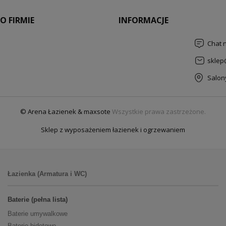
O FIRMIE
INFORMACJE
Chat 
sklep
Salon
© Arena Łazienek & maxsote
Wszystkie prawa zastrzeżone.
Sklep z wyposażeniem łazienek i ogrzewaniem
Łazienka (Armatura i WC)
Baterie (pełna lista)
Baterie umywalkowe
Baterie bidetowe