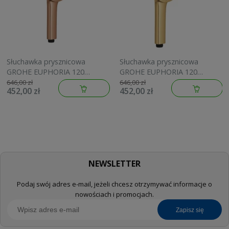
Słuchawka prysznicowa
Słuchawka prysznicowa
GROHE EUPHORIA 120
GROHE EUPHORIA 120
brushed warm sunset
brushed cool sunrise
646,00 zł
646,00 zł
452,00 zł
452,00 zł
134883DL00
134883GN00
NEWSLETTER
Podaj swój adres e-mail, jeżeli chcesz otrzymywać informacje o
nowościach i promocjach.
zapisz się