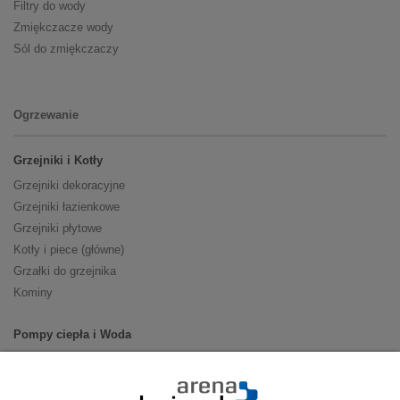
Filtry do wody
Zmiękczacze wody
Sól do zmiękczaczy
Ogrzewanie
Grzejniki i Kotły
Grzejniki dekoracyjne
Grzejniki łazienkowe
Grzejniki płytowe
Kotły i piece (główne)
Grzałki do grzejnika
Kominy
Pompy ciepła i Woda
Pompy ciepła (producenci)
Ogrzewanie podłogowe (główne)