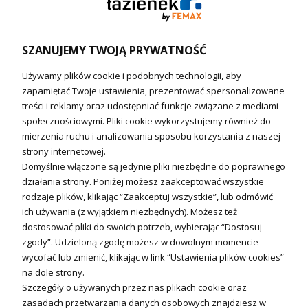
Podgrzewacze wody
Wymienniki i zasobniki
Naczynia wzbiorcze / Reduktory
SZANUJEMY TWOJĄ PRYWATNOŚĆ
Technika solarna i Sterowanie
Używamy plików cookie i podobnych technologii, aby
Technika solarna
zapamiętać Twoje ustawienia, prezentować spersonalizowane
Fotowoltanika
treści i reklamy oraz udostępniać funkcje związane z mediami
Sterowniki i regulatory
społecznościowymi. Pliki cookie wykorzystujemy również do
mierzenia ruchu i analizowania sposobu korzystania z naszej
Nagrzewnice i kurtyny
strony internetowej.
Domyślnie włączone są jedynie pliki niezbędne do poprawnego
Kuchnia i Wentylacja
działania strony. Poniżej możesz zaakceptować wszystkie
rodzaje plików, klikając “Zaakceptuj wszystkie”, lub odmówić
Kuchnia
ich używania (z wyjątkiem niezbędnych). Możesz też
dostosować pliki do swoich potrzeb, wybierając “Dostosuj
Zlewozmywaki
zgody”. Udzieloną zgodę możesz w dowolnym momencie
Baterie kuchenne
wycofać lub zmienić, klikając w link “Ustawienia plików cookies”
Młynki do odpadów
na dole strony.
Szczegóły o używanych przez nas plikach cookie oraz
Wentylacja i Informacje
zasadach przetwarzania danych osobowych znajdziesz w