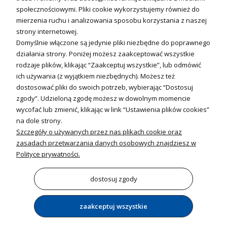
Sterowniki i regulatory
społecznościowymi. Pliki cookie wykorzystujemy również do
mierzenia ruchu i analizowania sposobu korzystania z naszej
Nagrzewnice i kurtyny
strony internetowej.
Domyślnie włączone są jedynie pliki niezbędne do poprawnego
Kuchnia i Wentylacja
działania strony. Poniżej możesz zaakceptować wszystkie
rodzaje plików, klikając “Zaakceptuj wszystkie”, lub odmówić
Kuchnia
ich używania (z wyjątkiem niezbędnych). Możesz też
dostosować pliki do swoich potrzeb, wybierając “Dostosuj
Zlewozmywaki
zgody”. Udzieloną zgodę możesz w dowolnym momencie
Baterie kuchenne
wycofać lub zmienić, klikając w link “Ustawienia plików cookies”
Młynki do odpadów
na dole strony.
Szczegóły o używanych przez nas plikach cookie oraz
Wentylacja i Informacje
zasadach przetwarzania danych osobowych znajdziesz w
Klimatyzacja
Polityce prywatności.
Rekuperacja
Wentylatory
dostosuj zgody
zaakceptuj wszystkie
pokaż pełną wersję strony