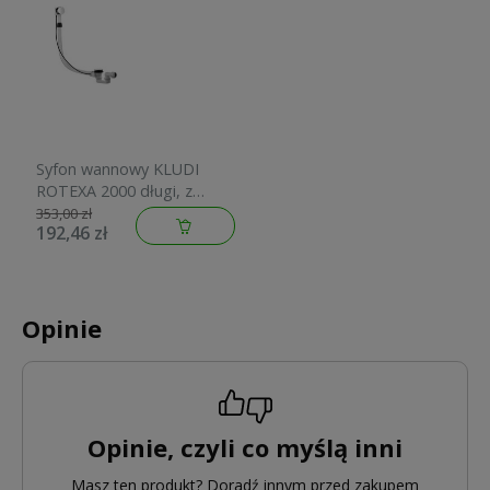
Syfon wannowy KLUDI
ROTEXA 2000 długi, z
wyposażeniem, chrom
353,00 zł
192,46 zł
2140905-00
Opinie
Opinie, czyli co myślą inni
Masz ten produkt? Doradź innym przed zakupem