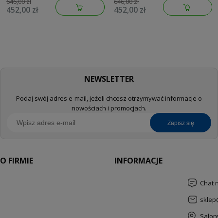
brushed warm sunset
brushed cool sunrise
646,00 zł
646,00 zł
452,00 zł
452,00 zł
134883DL00
134883GN00
NEWSLETTER
Podaj swój adres e-mail, jeżeli chcesz otrzymywać informacje o
nowościach i promocjach.
zapisz się
O FIRMIE
INFORMACJE
Chat 
sklep
Salon