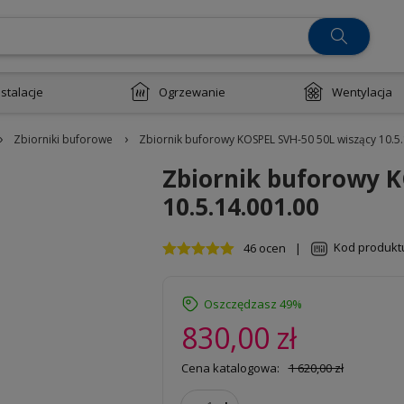
nstalacje
Ogrzewanie
Wentylacja
›
›
Zbiorniki buforowe
Zbiornik buforowy KOSPEL SVH-50 50L wiszący 10.5.
Zbiornik buforowy K
10.5.14.001.00
Kod produkt
46 ocen
|
Oszczędzasz 49%
830,00 zł
Cena katalogowa:
1 620,00 zł