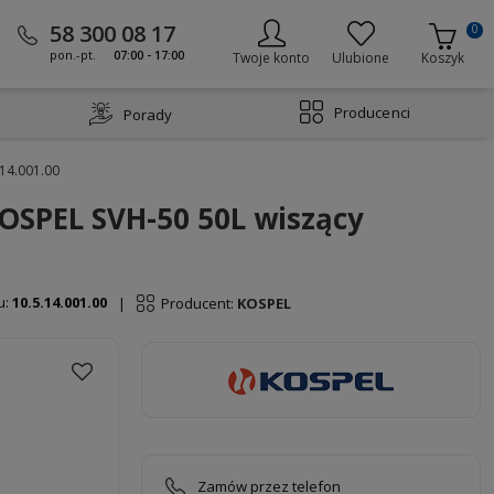
58 300 08 17
0
pon.-pt.
07:00 - 17:00
Twoje konto
Ulubione
Koszyk
Producenci
Porady
14.001.00
OSPEL SVH-50 50L wiszący
u:
10.5.14.001.00
Producent:
KOSPEL
|
Zamów przez telefon