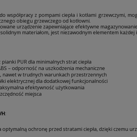
u do współpracy z pompami ciepła i kotłami grzewczymi, mo
icznego obiegu grzewczego od kotłowni.
owane urządzenie zapewniające efektywne magazynowanie ci
 solidnym materiałom, jest niezawodnym elementem każdej in
pianki PUR dla minimalnych strat ciepła
BS – odporność na uszkodzenia mechaniczne
ja, nawet w trudnych warunkach przestrzennych
ki elektrycznej dla dodatkowej funkcjonalności
 maksymalna efektywność użytkowania
szczędność miejsca
SVH
:
 optymalną ochronę przed stratami ciepła, dzięki czemu ur