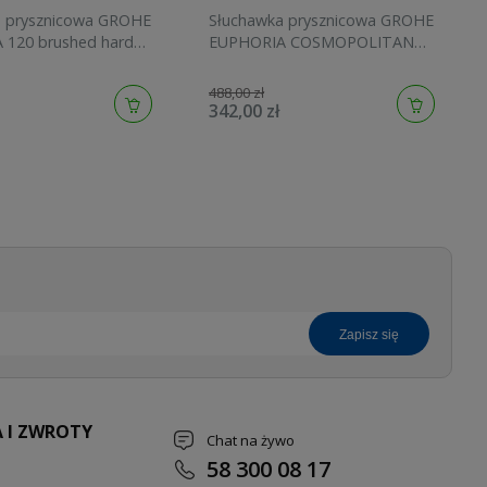
a prysznicowa GROHE
Słuchawka prysznicowa GROHE
 120 brushed hard
EUPHORIA COSMOPOLITAN
134883AL00
STICK brushed cool sunrise
27400GN0
488,00 zł
342,00 zł
zapisz się
 I ZWROTY
Chat na żywo
58 300 08 17