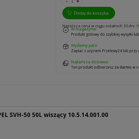
-
+
Dodaj do koszyka
Najniższa cena w ciągu ostatnich 30 dni:
9
w magazynie
Produkt gotowy do szybkiej wysyłki lu
wyślemy jutro
Zapłać z użyciem Przelewy24 lub przy
Najtańsza dostawa:
Ten produkt odbierzesz
za darmo
w
n
EL SVH-50 50L wiszący 10.5.14.001.00