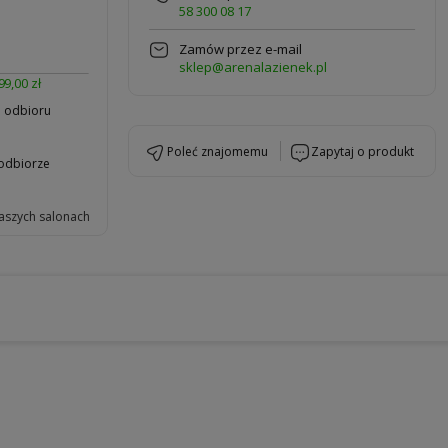
58 300 08 17
Zamów przez e-mail
sklep@arenalazienek.pl
99,00 zł
b odbioru
poleć znajomemu
zapytaj o produkt
 odbiorze
aszych salonach