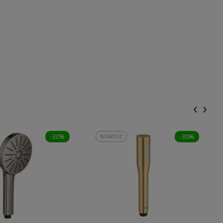
‹
›
-30%
-30%
NOWOŚĆ