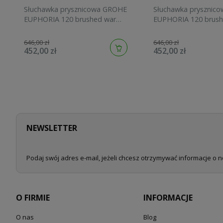
Słuchawka prysznicowa GROHE
Słuchawka prysznic
EUPHORIA 120 brushed warm
EUPHORIA 120 brush
sunset 134883DL00
sunrise 134883GN00
646,00 zł
646,00 zł
452,00 zł
452,00 zł
NEWSLETTER
Podaj swój adres e-mail, jeżeli chcesz otrzymywać informacje o 
O FIRMIE
INFORMACJE
O nas
Blog