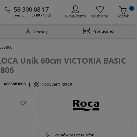
58 300 08 17
0
pon.-pt.
07:00 - 17:00
Twoje konto
Ulubione
Koszyk
Producenci
Porady
5883806
ROCA Unik 60cm VICTORIA BASIC
3806
u:
A855883806
Producent:
ROCA
|
Zamów przez telefon