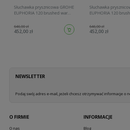
Słuchawka prysznicowa GROHE
Słuchawka prysznic
EUPHORIA 120 brushed warm
EUPHORIA 120 brush
sunset 134883DL00
sunrise 134883GN00
646,00 zł
646,00 zł
452,00 zł
452,00 zł
NEWSLETTER
Podaj swój adres e-mail, jeżeli chcesz otrzymywać informacje o 
O FIRMIE
INFORMACJE
O nas
Blog