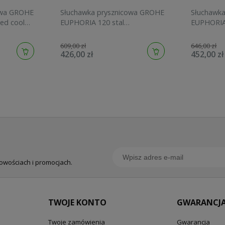
owa GROHE
Słuchawka prysznicowa GROHE
Słuchawk
ed cool
EUPHORIA 120 stal
EUPHORIA
szczotkowana 134883DC00
graphite 
609,00 zł
646,00 zł
426,00 zł
452,00 zł
nowościach i promocjach.
TWOJE KONTO
GWARANCJA
Twoje zamówienia
Gwarancja