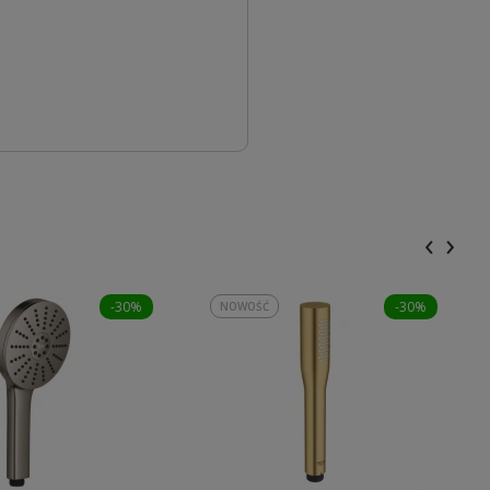
‹
›
-30%
-30%
NOWOŚĆ