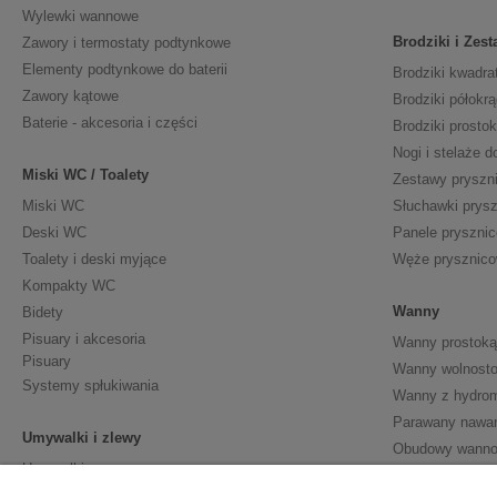
Wylewki wannowe
Brodziki i Zes
Zawory i termostaty podtynkowe
Elementy podtynkowe do baterii
Brodziki kwadra
Zawory kątowe
Brodziki półokrą
Baterie - akcesoria i części
Brodziki prosto
Nogi i stelaże d
Miski WC / Toalety
Zestawy pryszn
Miski WC
Słuchawki prys
Deski WC
Panele pryszni
Toalety i deski myjące
Węże prysznic
Kompakty WC
Wanny
Bidety
Pisuary i akcesoria
Wanny prostoką
Pisuary
Wanny wolnosto
Systemy spłukiwania
Wanny z hydro
Parawany nawa
Umywalki i zlewy
Obudowy wann
Umywalki
Półpostumenty