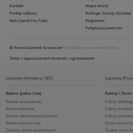
Kontakt
Mapa strony
Punkty odbioru
Rodzaje i koszty dostawy
Nasz kanał You Tube
Regulamin
Polityka prywatności
© Arena Łazienek & maxsote
Wszystkie prawa zastrzeżone.
Sklep z wyposażeniem łazienek i ogrzewaniem
Łazienka (Armatura i WC)
Łazienka (Prys
Baterie (pełna lista)
Kabiny i Drzwi
Baterie umywalkowe
Kabiny półokrąg
Baterie bidetowe
Kabiny kwadrat
Baterie wannowo-prysznicowe
Kabiny prostoką
Baterie prysznicowe
Drzwi prysznic
Zestawy baterii łazienkowych
Ścianki pryszni