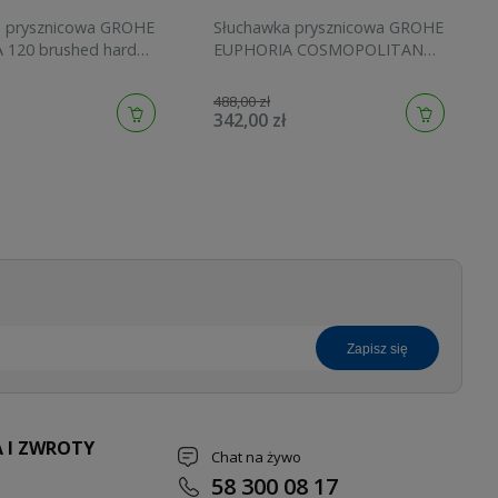
a prysznicowa GROHE
Słuchawka prysznicowa GROHE
 120 brushed hard
EUPHORIA COSMOPOLITAN
134883AL00
STICK brushed cool sunrise
27400GN0
488,00 zł
342,00 zł
zapisz się
 I ZWROTY
Chat na żywo
58 300 08 17