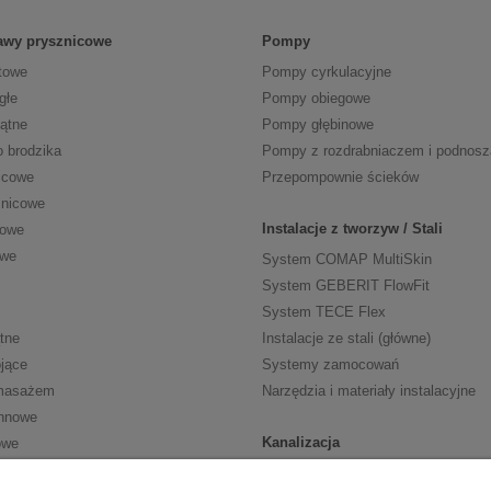
tawy prysznicowe
Pompy
towe
Pompy cyrkulacyjne
głe
Pompy obiegowe
kątne
Pompy głębinowe
o brodzika
Pompy z rozdrabniaczem i podnos
icowe
Przepompownie ścieków
znicowe
Instalacje z tworzyw / Stali
cowe
owe
System COMAP MultiSkin
System GEBERIT FlowFit
System TECE Flex
tne
Instalacje ze stali (główne)
jące
Systemy zamocowań
masażem
Narzędzia i materiały instalacyjne
nnowe
Kanalizacja
owe
Kanalizacja wewn. HT