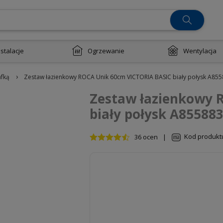
nstalacje
Ogrzewanie
Wentylacja
›
afką
Zestaw łazienkowy ROCA Unik 60cm VICTORIA BASIC biały połysk A85
Zestaw łazienkowy 
biały połysk A85588
Kod produkt
36 ocen
|