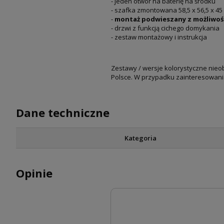
- jeden otwór na baterię na środku
- szafka zmontowana 58,5 x 56,5 x 45
-
montaż podwieszany z możliwośc
- drzwi z funkcją cichego domykania
- zestaw montażowy i instrukcja
Zestawy / wersje kolorystyczne nie
Polsce. W przypadku zainteresowania 
Dane techniczne
Kategoria
Opinie