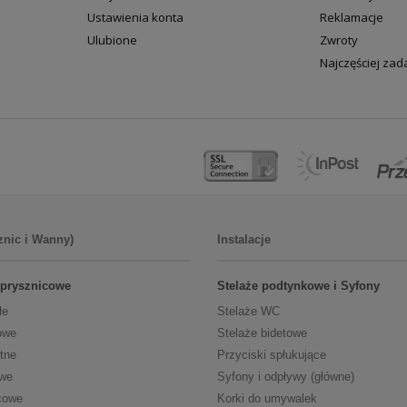
Ustawienia konta
Reklamacje
Ulubione
Zwroty
Najczęściej za
znic i Wanny)
Instalacje
 prysznicowe
Stelaże podtynkowe i Syfony
łe
Stelaże WC
owe
Stelaże bidetowe
tne
Przyciski spłukujące
owe
Syfony i odpływy (główne)
cowe
Korki do umywalek