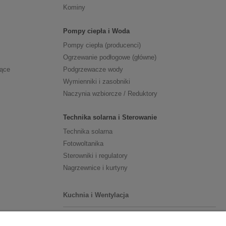
Kominy
Pompy ciepła i Woda
Pompy ciepła (producenci)
Ogrzewanie podłogowe (główne)
zące
Podgrzewacze wody
Wymienniki i zasobniki
Naczynia wzbiorcze / Reduktory
Technika solarna i Sterowanie
Technika solarna
Fotowoltanika
Sterowniki i regulatory
Nagrzewnice i kurtyny
Kuchnia i Wentylacja
Kuchnia