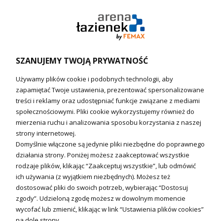
Pompy ciepła (producenci)
Ogrzewanie podłogowe (główne)
Podgrzewacze wody
Wymienniki i zasobniki
Naczynia wzbiorcze / Reduktory
SZANUJEMY TWOJĄ PRYWATNOŚĆ
Technika solarna i Sterowanie
Używamy plików cookie i podobnych technologii, aby
Technika solarna
zapamiętać Twoje ustawienia, prezentować spersonalizowane
Fotowoltanika
treści i reklamy oraz udostępniać funkcje związane z mediami
Sterowniki i regulatory
społecznościowymi. Pliki cookie wykorzystujemy również do
mierzenia ruchu i analizowania sposobu korzystania z naszej
Nagrzewnice i kurtyny
strony internetowej.
Domyślnie włączone są jedynie pliki niezbędne do poprawnego
Kuchnia i Wentylacja
działania strony. Poniżej możesz zaakceptować wszystkie
rodzaje plików, klikając “Zaakceptuj wszystkie”, lub odmówić
Kuchnia
ich używania (z wyjątkiem niezbędnych). Możesz też
dostosować pliki do swoich potrzeb, wybierając “Dostosuj
Zlewozmywaki
zgody”. Udzieloną zgodę możesz w dowolnym momencie
Baterie kuchenne
wycofać lub zmienić, klikając w link “Ustawienia plików cookies”
Młynki do odpadów
na dole strony.