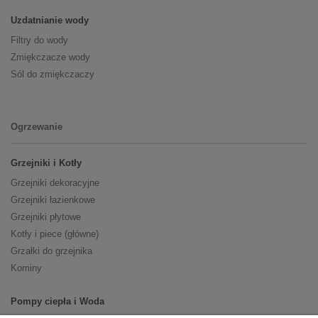
Uzdatnianie wody
Filtry do wody
Zmiękczacze wody
Sól do zmiękczaczy
Ogrzewanie
Grzejniki i Kotły
Grzejniki dekoracyjne
Grzejniki łazienkowe
Grzejniki płytowe
Kotły i piece (główne)
Grzałki do grzejnika
Kominy
Pompy ciepła i Woda