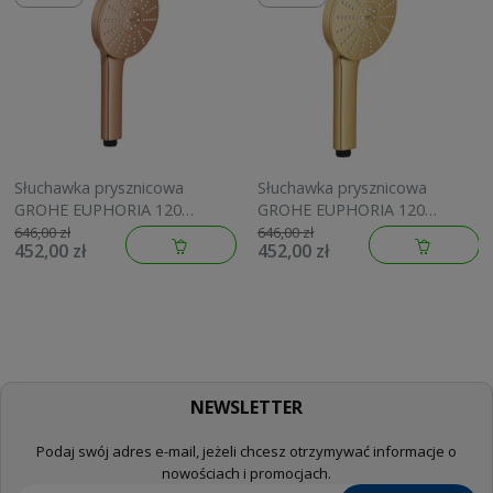
Słuchawka prysznicowa
Słuchawka prysznicowa
GROHE EUPHORIA 120
GROHE EUPHORIA 120
brushed warm sunset
brushed cool sunrise
646,00 zł
646,00 zł
452,00 zł
452,00 zł
134883DL00
134883GN00
NEWSLETTER
Podaj swój adres e-mail, jeżeli chcesz otrzymywać informacje o
nowościach i promocjach.