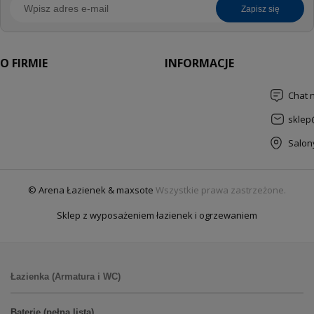
zapisz się
O FIRMIE
INFORMACJE
Chat 
sklep
Salon
© Arena Łazienek & maxsote
Wszystkie prawa zastrzeżone.
Sklep z wyposażeniem łazienek i ogrzewaniem
Łazienka (Armatura i WC)
Baterie (pełna lista)