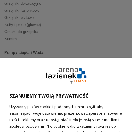
Grzejniki dekoracyjne
Grzejniki łazienkowe
Grzejniki płytowe
Kotły i piece (główne)
Grzałki do grzejnika
Kominy
Pompy ciepła i Woda
Pompy ciepła (producenci)
Ogrzewanie podłogowe (główne)
Podgrzewacze wody
Wymienniki i zasobniki
Naczynia wzbiorcze / Reduktory
SZANUJEMY TWOJĄ PRYWATNOŚĆ
Technika solarna i Sterowanie
Używamy plików cookie i podobnych technologii, aby
Technika solarna
zapamiętać Twoje ustawienia, prezentować spersonalizowane
Fotowoltanika
treści i reklamy oraz udostępniać funkcje związane z mediami
Sterowniki i regulatory
społecznościowymi. Pliki cookie wykorzystujemy również do