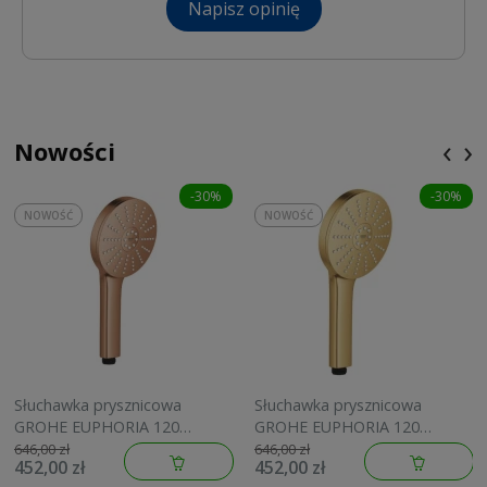
Napisz opinię
‹
›
Nowości
-30%
-30%
NOWOŚĆ
NOWOŚĆ
Słuchawka prysznicowa
Słuchawka prysznicowa
GROHE EUPHORIA 120
GROHE EUPHORIA 120
brushed warm sunset
brushed cool sunrise
646,00 zł
646,00 zł
452,00 zł
452,00 zł
134883DL00
134883GN00