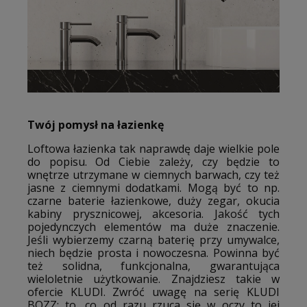
Twój pomysł na łazienkę
Loftowa łazienka tak naprawdę daje wielkie pole
do popisu. Od Ciebie zależy, czy będzie to
wnętrze utrzymane w ciemnych barwach, czy też
jasne z ciemnymi dodatkami. Mogą być to np.
czarne baterie łazienkowe, duży zegar, okucia
kabiny prysznicowej, akcesoria. Jakość tych
pojedynczych elementów ma duże znaczenie.
Jeśli wybierzemy czarną baterię przy umywalce,
niech będzie prosta i nowoczesna. Powinna być
też solidna, funkcjonalna, gwarantująca
wieloletnie użytkowanie. Znajdziesz takie w
ofercie KLUDI. Zwróć uwagę na serię KLUDI
BOZZ: to, co od razu rzuca się w oczy to jej