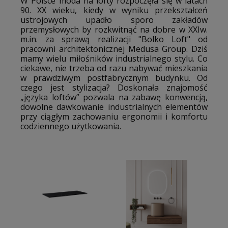
W Polsce moda na lofty rozpoczęła się w latach
90. XX wieku, kiedy w wyniku przekształceń
ustrojowych upadło sporo zakładów
przemysłowych by rozkwitnąć na dobre w XXIw.
m.in. za sprawą realizacji "Bolko Loft" od
pracowni architektonicznej Medusa Group. Dziś
mamy wielu miłośników industrialnego stylu. Co
ciekawe, nie trzeba od razu nabywać mieszkania
w prawdziwym postfabrycznym budynku. Od
czego jest stylizacja? Doskonała znajomość
„języka loftów” pozwala na zabawę konwencją,
dowolne dawkowanie industrialnych elementów
przy ciągłym zachowaniu ergonomii i komfortu
codziennego użytkowania.