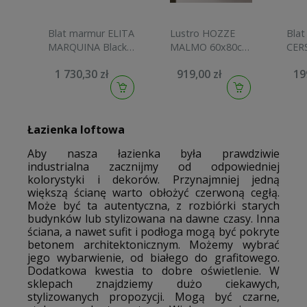
Blat marmur ELITA
Lustro HOZZE
Blat
MARQUINA Black
MALMO 60x80cm
CER
120x49x2cm
z podświetleniem
CIT
1 730,30 zł
919,00 zł
19
czarny matowy
LED i matą
100
RE051201047160
grzewczą 500-014
dąb 
029
Łazienka loftowa
Aby nasza łazienka była prawdziwie
industrialna zacznijmy od odpowiedniej
kolorystyki i dekorów. Przynajmniej jedną
większą ścianę warto obłożyć czerwoną cegłą.
Może być ta autentyczna, z rozbiórki starych
budynków lub stylizowana na dawne czasy. Inna
ściana, a nawet sufit i podłoga mogą być pokryte
betonem architektonicznym. Możemy wybrać
jego wybarwienie, od białego do grafitowego.
Dodatkowa kwestia to dobre oświetlenie. W
sklepach znajdziemy dużo ciekawych,
stylizowanych propozycji. Mogą być czarne,