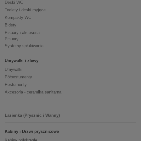
Deski WC
Toalety i deski myjące
Kompakty WC
Bidety
Pisuary i akcesoria
Pisuary
Systemy spłukiwania
Umywalki i zlewy
Umywalki
Półpostumenty
Postumenty
Akcesoria - ceramika sanitarna
Łazienka (Prysznic i Wanny)
Kabiny i Drzwi prysznicowe
Kabiny półokrągłe