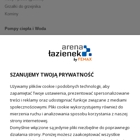
Grzałki do grzejnika
Kominy
Pompy ciepła i Woda
Pompy ciepła (producenci)
Ogrzewanie podłogowe (główne)
Podgrzewacze wody
Wymienniki i zasobniki
Naczynia wzbiorcze / Reduktory
SZANUJEMY TWOJĄ PRYWATNOŚĆ
Technika solarna i Sterowanie
Używamy plików cookie i podobnych technologii, aby
Technika solarna
zapamiętać Twoje ustawienia, prezentować spersonalizowane
Fotowoltanika
treści i reklamy oraz udostępniać funkcje związane z mediami
Sterowniki i regulatory
społecznościowymi. Pliki cookie wykorzystujemy również do
mierzenia ruchu i analizowania sposobu korzystania z naszej
Nagrzewnice i kurtyny
strony internetowej.
Domyślnie włączone są jedynie pliki niezbędne do poprawnego
Kuchnia i Wentylacja
działania strony. Poniżej możesz zaakceptować wszystkie