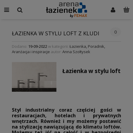
0
ŁAZIENKA W STYLU LOFT Z KLUDI
Dodano:
19-09-2022
w kategorii:
Łazienka
,
Poradnik
,
Aranżacja i inspiracje
autor:
Anna Szołtysek
Łazienka w stylu loft
Styl industrialny coraz częściej gości w
restauracjach, hotelach i prywatnych
wnętrzach. Również i my możemy postawić
na stylizację nawiązującą do klimatu loftów.
Możemy też iść na całość i w bezpośredni