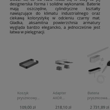
designerska forma i solidne wykonanie. Baterie
mają oszczędne, cylindryczne kształty
nawiązujące do klimatu industrialnego oraz
ciekawą kolorystykę w odcieniu czarny mat.
Gładka, aksamitna powierzchnia armatury
wygląda bardzo elegancko, a jednocześnie jest
łatwa w pielęgnacji.
Koszyk
Adapter
Bateria
prysznicowy
AXOR
prysznicowa
STELLA
UNIVERSAL
HANSGROHE
109,00 zł
218,10 zł
2 731,89 zł
narożny
do montażu
WALLSTORIS 