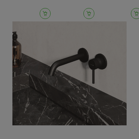
czarny mat
akcesoriów
pakietem
16.042-B
42870000
akcesoriów i
słuchawką
PULSIFY 105 
Jet, biały mat
24250700