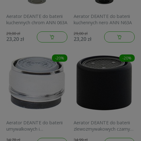
Aerator DEANTE do baterii
Aerator DEANTE do baterii
kuchennych chrom ANN 063A
kuchennych nero ANN N63A
29,00 zł
29,00 zł
23,20 zł
23,20 zł
-20%
-20%
Aerator DEANTE do baterii
Aerator DEANTE do baterii
umywalkowych i
zlewozmywakowych czarny
zlewozmywakowych chrom
XDCN4PLZ0
34,78 zł
34,99 zł