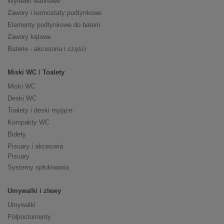
Wylewki wannowe
Zawory i termostaty podtynkowe
Elementy podtynkowe do baterii
Zawory kątowe
Baterie - akcesoria i części
Miski WC / Toalety
Miski WC
Deski WC
Toalety i deski myjące
Kompakty WC
Bidety
Pisuary i akcesoria
Pisuary
Systemy spłukiwania
Umywalki i zlewy
Umywalki
Półpostumenty