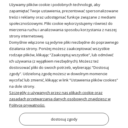
Technika solarna i Sterowanie
Używamy plików cookie i podobnych technologii, aby
Technika solarna
zapamiętać Twoje ustawienia, prezentować spersonalizowane
Fotowoltanika
treści i reklamy oraz udostępniać funkcje związane z mediami
Sterowniki i regulatory
społecznościowymi. Pliki cookie wykorzystujemy również do
mierzenia ruchu i analizowania sposobu korzystania z naszej
Nagrzewnice i kurtyny
strony internetowej.
Domyślnie włączone są jedynie pliki niezbędne do poprawnego
Kuchnia i Wentylacja
działania strony. Poniżej możesz zaakceptować wszystkie
rodzaje plików, klikając “Zaakceptuj wszystkie”, lub odmówić
Kuchnia
ich używania (z wyjątkiem niezbędnych). Możesz też
dostosować pliki do swoich potrzeb, wybierając “Dostosuj
Zlewozmywaki
zgody”. Udzieloną zgodę możesz w dowolnym momencie
Baterie kuchenne
wycofać lub zmienić, klikając w link “Ustawienia plików cookies”
Młynki do odpadów
na dole strony.
Szczegóły o używanych przez nas plikach cookie oraz
Wentylacja i Informacje
zasadach przetwarzania danych osobowych znajdziesz w
Klimatyzacja
Polityce prywatności.
Rekuperacja
Wentylatory
dostosuj zgody