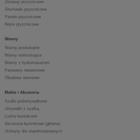
Zestawy prysznicowe
Słuchawki prysznicowe
Panele prysznicowe
Węże prysznicowe
Wanny
Wanny prostokątne
Wanny wolnostojące
Wanny z hydromasażem
Parawany nawannowe
Obudowy wannowe
Meble i Akcesoria
Szafki podumywalkowe
Umywalki z szafką
Lustra łazienkowe
Akcesoria łazienkowe (główne)
Uchwyty dla niepełnosprawnych