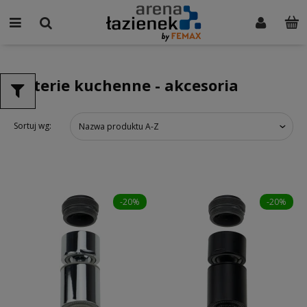
Baterie kuchenne - akcesoria
Sortuj wg:
Nazwa produktu A-Z
-20%
-20%