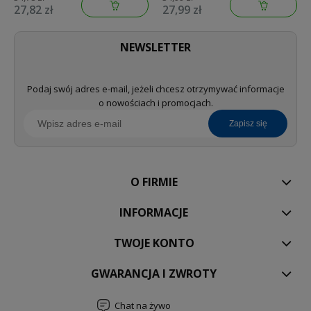
XDC00PCZ1
27,82 zł
27,99 zł
NEWSLETTER
Podaj swój adres e-mail, jeżeli chcesz otrzymywać informacje
o nowościach i promocjach.
zapisz się
O FIRMIE
INFORMACJE
TWOJE KONTO
GWARANCJA I ZWROTY
Chat na żywo