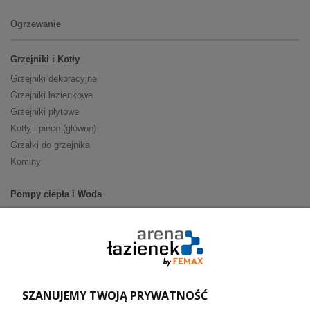
Ogrzewanie
Grzejniki i Kotły
Grzejniki dekoracyjne
Grzejniki łazienkowe
Grzejniki płytowe
Kotły i piece (główne)
Grzałki do grzejnika
Kominy
Pompy ciepła i Woda
Pompy ciepła (producenci)
Ogrzewanie podłogowe (główne)
Podgrzewacze wody
Wymienniki i zasobniki
Naczynia wzbiorcze / Reduktory
SZANUJEMY TWOJĄ PRYWATNOŚĆ