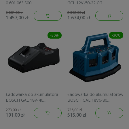
0.601.063.S00
GCL 12V-50-22 CG
0.601.066.S00
2 081,00 zł
2 392,00 zł
1 457,00 zł
1 674,00 zł
-30%
-30%
Ładowarka do akumulatora
Ładowarka do akumulatorów
BOSCH GAL 18V-40
BOSCH GAL 18V6-80
1.600.A01.9RJ
1.600.A01.U9L
273,00 zł
736,00 zł
191,00 zł
515,00 zł