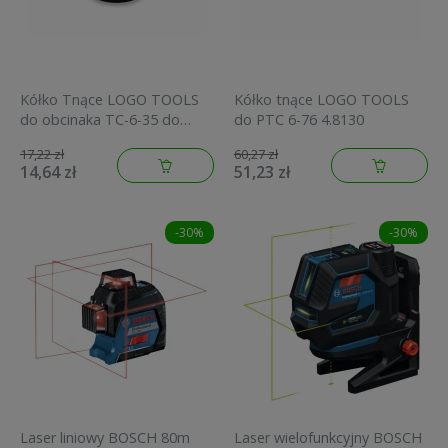
Kółko Tnące LOGO TOOLS
Kółko tnące LOGO TOOLS
do obcinaka TC-6-35 do
do PTC 6-76 4.8130
cięcia rur 4.110
17,22 zł
60,27 zł
14,64 zł
51,23 zł
-30%
-30%
Laser liniowy BOSCH 80m
Laser wielofunkcyjny BOSCH