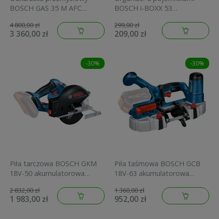
BOSCH GAS 35 M AFC
BOSCH i-BOXX 53
0.601.9C3.100
1.600.A00.1S7
4 800,00 zł
299,00 zł
3 360,00 zł
209,00 zł
-30%
-30%
Piła tarczowa BOSCH GKM
Piła taśmowa BOSCH GCB
18V-50 akumulatorowa
18V-63 akumulatorowa
0.601.6B8.002
0.601.2A0.400
2 832,00 zł
1 360,00 zł
1 983,00 zł
952,00 zł