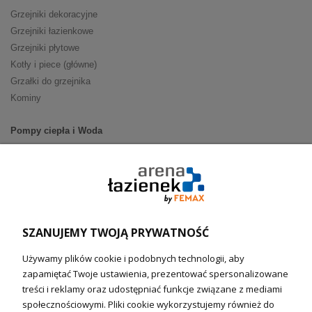
Grzejniki dekoracyjne
Grzejniki łazienkowe
Grzejniki płytowe
Kotły i piece (główne)
Grzałki do grzejnika
Kominy
Pompy ciepła i Woda
Pompy ciepła (producenci)
Ogrzewanie podłogowe (główne)
Podgrzewacze wody
Wymienniki i zasobniki
Naczynia wzbiorcze / Reduktory
SZANUJEMY TWOJĄ PRYWATNOŚĆ
Technika solarna i Sterowanie
Używamy plików cookie i podobnych technologii, aby
Technika solarna
zapamiętać Twoje ustawienia, prezentować spersonalizowane
Fotowoltanika
treści i reklamy oraz udostępniać funkcje związane z mediami
Sterowniki i regulatory
społecznościowymi. Pliki cookie wykorzystujemy również do