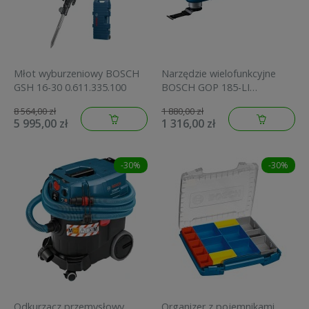
Młot wyburzeniowy BOSCH
Narzędzie wielofunkcyjne
GSH 16-30 0.611.335.100
BOSCH GOP 185-LI
0.601.8G2.021
8 564,00 zł
1 880,00 zł
5 995,00 zł
1 316,00 zł
-30%
-30%
Odkurzacz przemysłowy
Organizer z pojemnikami