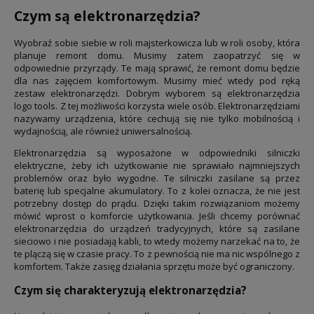
Czym są elektronarzędzia?
Wyobraź sobie siebie w roli majsterkowicza lub w roli osoby, która
planuje remont domu. Musimy zatem zaopatrzyć się w
odpowiednie przyrządy. Te mają sprawić, że remont domu będzie
dla nas zajęciem komfortowym. Musimy mieć wtedy pod ręką
zestaw elektronarzędzi. Dobrym wyborem są elektronarzędzia
logo tools. Z tej możliwości korzysta wiele osób. Elektronarzędziami
nazywamy urządzenia, które cechują się nie tylko mobilnością i
wydajnością, ale również uniwersalnością.
Elektronarzędzia są wyposażone w odpowiedniki silniczki
elektryczne, żeby ich użytkowanie nie sprawiało najmniejszych
problemów oraz było wygodne. Te silniczki zasilane są przez
baterię lub specjalne akumulatory. To z kolei oznacza, że nie jest
potrzebny dostęp do prądu. Dzięki takim rozwiązaniom możemy
mówić wprost o komforcie użytkowania. Jeśli chcemy porównać
elektronarzędzia do urządzeń tradycyjnych, które są zasilane
sieciowo i nie posiadają kabli, to wtedy możemy narzekać na to, że
te plączą się w czasie pracy. To z pewnością nie ma nic wspólnego z
komfortem. Także zasięg działania sprzętu może być ograniczony.
Czym się charakteryzują elektronarzędzia?