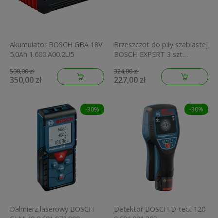
Akumulator BOSCH GBA 18V
Brzeszczot do piły szablastej
5.0Ah 1.600.A00.2U5
BOSCH EXPERT 3 szt
2.608.900.375
500,00 zł
324,00 zł
350,00 zł
227,00 zł
-30%
-30%
Dalmierz laserowy BOSCH
Detektor BOSCH D-tect 120