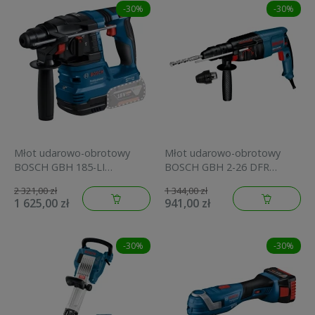
-30%
-30%
Młot udarowo-obrotowy
Młot udarowo-obrotowy
BOSCH GBH 185-LI
BOSCH GBH 2-26 DFR
0.611.924.021
0.611.254.768
2 321,00 zł
1 344,00 zł
1 625,00 zł
941,00 zł
-30%
-30%