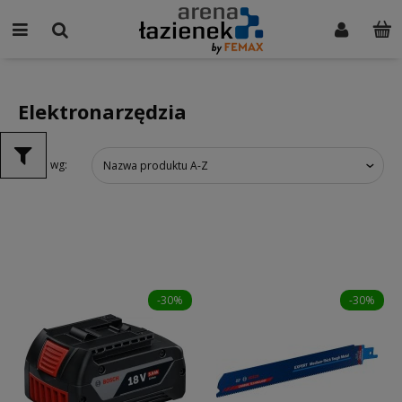
Elektronarzędzia
Sortuj wg:
Nazwa produktu A-Z
-30%
-30%