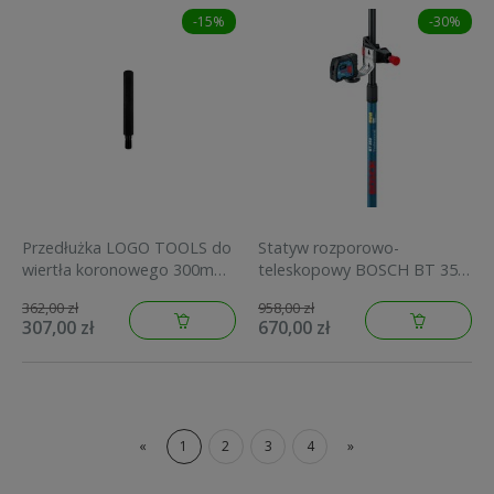
-15%
-30%
Przedłużka LOGO TOOLS do
Statyw rozporowo-
wiertła koronowego 300mm
teleskopowy BOSCH BT 350
10.410
3,5m 0.601.015.B00
362,00 zł
958,00 zł
307,00 zł
670,00 zł
«
1
2
3
4
»