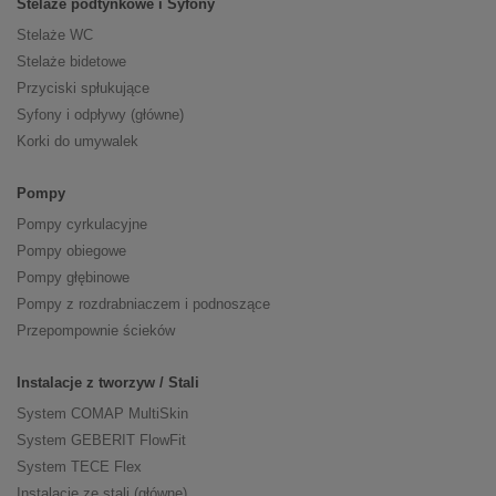
Stelaże podtynkowe i Syfony
Stelaże WC
Stelaże bidetowe
Przyciski spłukujące
Syfony i odpływy (główne)
Korki do umywalek
Pompy
Pompy cyrkulacyjne
Pompy obiegowe
Pompy głębinowe
Pompy z rozdrabniaczem i podnoszące
Przepompownie ścieków
Instalacje z tworzyw / Stali
System COMAP MultiSkin
System GEBERIT FlowFit
System TECE Flex
Instalacje ze stali (główne)