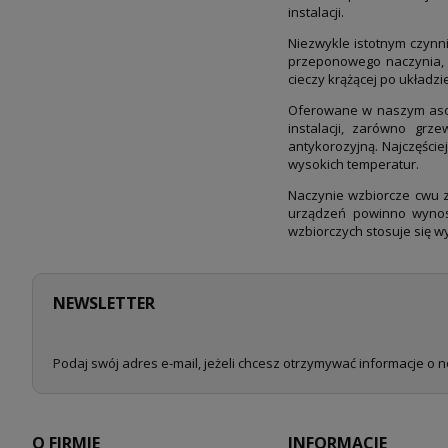
instalacji.
Niezwykle istotnym czynn
przeponowego naczynia, 
cieczy krążącej po układzi
Oferowane w naszym asor
instalacji, zarówno grz
antykorozyjną. Najczęście
wysokich temperatur.
Naczynie wzbiorcze cwu z
urządzeń powinno wynosi
wzbiorczych stosuje się 
NEWSLETTER
Podaj swój adres e-mail, jeżeli chcesz otrzymywać informacje o 
O FIRMIE
INFORMACJE