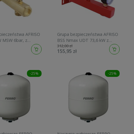
pieczeństwa AFRISO
Grupa bezpieczeństwa AFRISO
 MSW 6bar, z
BSS Nmax UDT 73,6 kW z
312,00 zł
m, z przyłączem do
przyłączem do naczynia
155,95 zł
czynia 9062000
przeponowego 9061000
-25%
-25%
wzbiorcze FERRO
Naczynie wzbiorcze FERRO