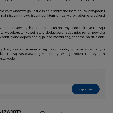
a wyrównawczego, jest ciśnienie statyczne instalacji. W przypadku
najniższym i najwyższym punktem umożliwia określenie prędkości
zeń dostosowanych parametrami technicznymi do różnego rodzaju
ne z wysokogatunkowej stali, dodatkowo zabezpieczonej powłoką
ory oddzielone odpowiedniej jakości membraną, odporną na działanie
ych wyższego ciśnienia. Z tego też powodu, ciśnienie wstępne tych
także rodzaj zastosowanej membrany. W tego rodzaju naczyniach
ystą wodę.
zapisz się
 I ZWROTY