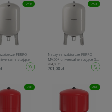
-25%
-25%
wzbiorcze FERRO
Naczynie wzbiorcze FERRO
iwersalne stojące
MV50+ uniwersalne stojące 50L
934,00 zł
r UNI300S
10bar UNI50S
zł
701,00 zł
-0%
-9%