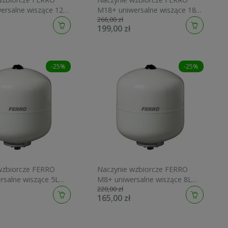
ersalne wiszące 12L
M18+ uniwersalne wiszące 18L
266,00 zł
I12W
10bar UNI18W
199,00 zł
-25%
-25%
wzbiorcze FERRO
Naczynie wzbiorcze FERRO
rsalne wiszące 5L
M8+ uniwersalne wiszące 8L
220,00 zł
I5W
10bar UNI8W
165,00 zł