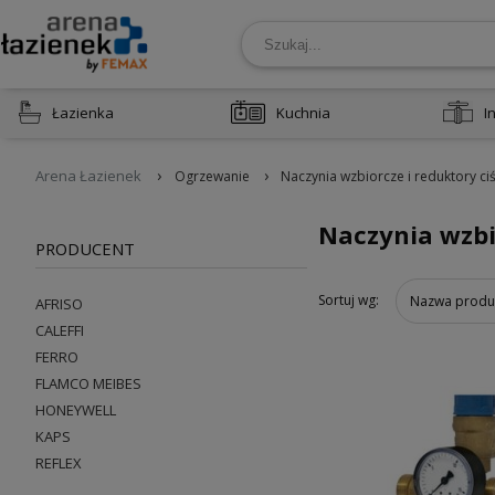
Łazienka
Kuchnia
I
›
›
Arena Łazienek
Ogrzewanie
Naczynia wzbiorcze i reduktory ci
Naczynia wzbi
PRODUCENT
Sortuj wg:
Nazwa produ
AFRISO
CALEFFI
FERRO
FLAMCO MEIBES
HONEYWELL
KAPS
REFLEX