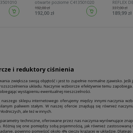
13501010
otwarte poziome C413501020
REFLEX DE do cwu 8L 10bar
192,00 zł
337,00 zł
GZ3/4 
192,00 zł
189,99 zł
cze i reduktory ciśnienia
a zwiększa swoją objętość i jest to zupełnie normalne zjawisko. Jeśli jed
ozszczelnienia układu. Naczynie wzbiorcze efektywnie temu zapobiega. Z
obiegając wystąpieniu ewentualnej nieszczelności.
 naszego sklepu internetowego oferujemy między innymi naczynia wzbi
silanym paliwem stałym. W naszej ofercie znajdują się również naczy
hłodniczych, ale też w innych.
parametry techniczne, oferowane przez nas naczynia wyrównujące znajd
 Różnią się one pomiędzy sobą pojemnością, jak również zastosowaną w
zadanie, powinno pomieścić około 4% cieczy krążącej w układzie. Dlatego