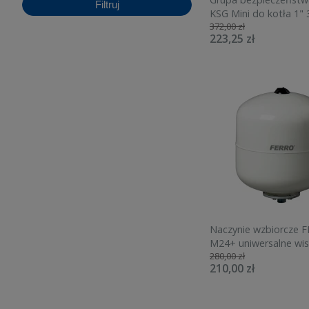
Filtruj
KSG Mini do kotła 1" 
372,00 zł
izolacją 77350
223,25 zł
Naczynie wzbiorcze 
M24+ uniwersalne wi
280,00 zł
10bar UNI24W
210,00 zł