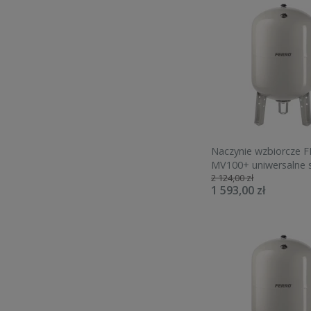
Naczynie wzbiorcze 
MV100+ uniwersalne 
2 124,00 zł
100L 10bar UNI100S
1 593,00 zł