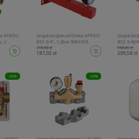
a AFRISO
Grupa bezpieczeństwa AFRISO
Grupa bez
 z
BSS 3/4", 1,5bar 9061010
BSS 3/4GW
318,00 zł
568,00 zł
manometre
187,03 zł
299,58 zł
na
-40%
-44%
a AFRISO
Grupa bezpieczeństwa CALEFFI
Naczynie 