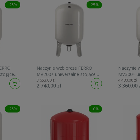
-25%
-25%
FERRO
Naczynie wzbiorcze FERRO
Naczynie 
stojące
MV200+ uniwersalne stojące
MV300+ un
3 653,00 zł
4 480,00 zł
200L 10bar UNI200S
300L 10ba
2 740,00 zł
3 360,00 
-25%
-0%