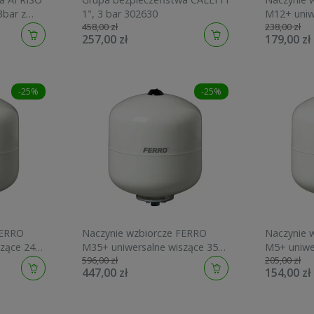
3bar z
1", 3 bar 302630
M12+ uniw
458,00 zł
238,00 zł
10bar UN
257,00 zł
179,00 zł
-25%
-25%
FERRO
Naczynie wzbiorcze FERRO
Naczynie 
szące 24L
M35+ uniwersalne wiszące 35L
M5+ uniwe
596,00 zł
205,00 zł
10bar UNI35W
10bar UN
447,00 zł
154,00 zł