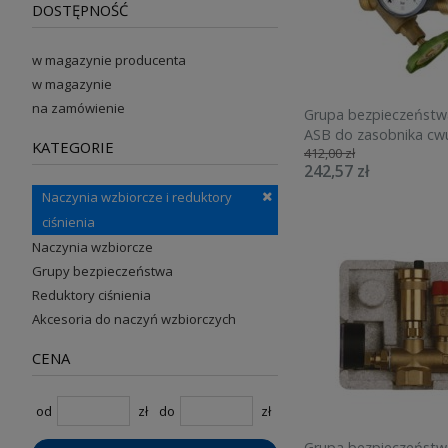
DOSTĘPNOŚĆ
w magazynie producenta
w magazynie
na zamówienie
Grupa bezpieczeństw
ASB do zasobnika cwu,
KATEGORIE
412,00 zł
zaworem zwrotnym i
242,57 zł
odcinającym 77999
Naczynia wzbiorcze i reduktory
ciśnienia
Naczynia wzbiorcze
Grupy bezpieczeństwa
Reduktory ciśnienia
Akcesoria do naczyń wzbiorczych
CENA
od
zł
do
zł
Grupa bezpieczeństw