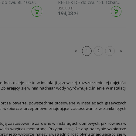
REFLEX DE do cwu 12L 10bar
358,00 zł
73.01.013
GZ3/4 7302000
194,08 zł
«
1
2
3
»
nak dzieje się to w instalacji grzewczej, rozszerzenie jej objętości
bierający się w nim nadmiar wody wyrównuje ciśnienie w instalacji
orcze otwarte, powszechnie stosowane w instalacjach grzewczych
nia wzbiorcze przeponowe znajdujące zastosowanie w zamkniętych
ują zastosowanie zarówno w instalacjach domowych, jak również w
 ich wnętrzu membraną. Przyjmuje się, że aby naczynie wzbiorcze
 przy jego wyborze należy uwzględnić ilość płynu znajdującego się w