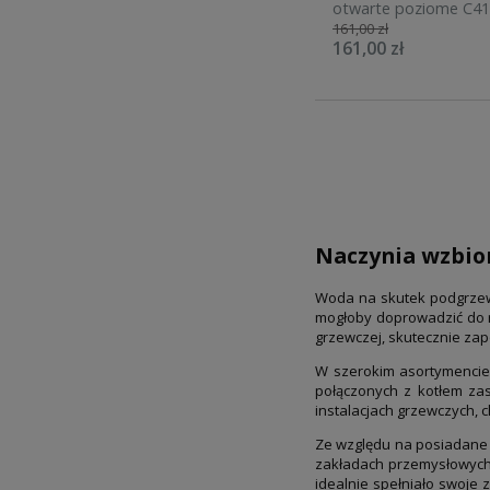
otwarte poziome C4
161,00 zł
161,00 zł
Naczynia wzbior
Woda na skutek podgrzewani
mogłoby doprowadzić do r
grzewczej, skutecznie zap
W szerokim asortymencie
połączonych z kotłem za
instalacjach grzewczych, c
Ze względu na posiadane 
zakładach przemysłowych.
idealnie spełniało swoje 