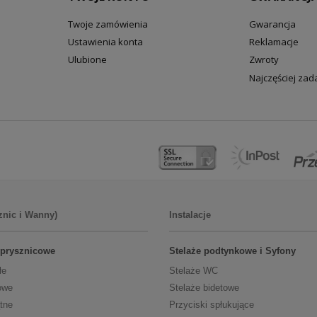
Twoje zamówienia
Gwarancja
Ustawienia konta
Reklamacje
Ulubione
Zwroty
Najczęściej za
znic i Wanny)
Instalacje
 prysznicowe
Stelaże podtynkowe i Syfony
łe
Stelaże WC
owe
Stelaże bidetowe
tne
Przyciski spłukujące