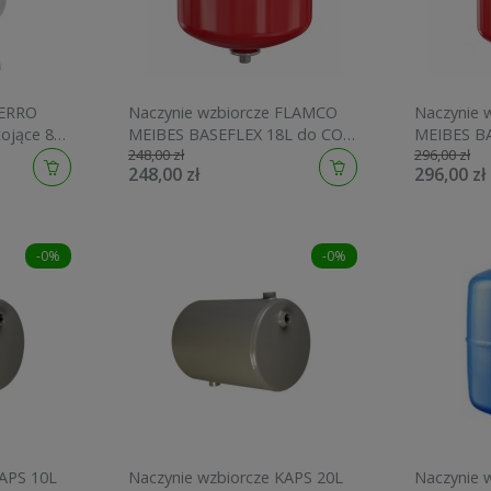
FERRO
Naczynie wzbiorcze FLAMCO
Naczynie 
tojące 80L
MEIBES BASEFLEX 18L do CO
MEIBES B
248,00 zł
296,00 zł
25302
1,5-6bar 
248,00 zł
296,00 zł
-0%
-0%
KAPS 10L
Naczynie wzbiorcze KAPS 20L
Naczynie w