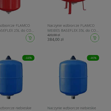
wzbiorcze FLAMCO
Naczynie wzbiorcze FLAMCO
ASEFLEX 25L do CO
MEIBES BASEFLEX 35L do CO
420,00 zł
25303
1,5-6bar 25305
384,00 zł
-44%
-46%
zbiorcze niebieskie
Naczynie wzbiorcze niebieskie