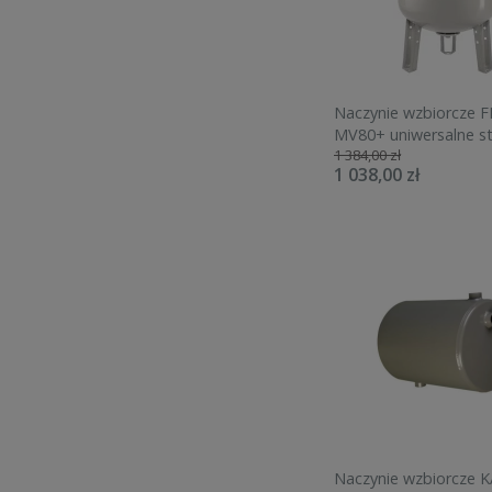
Naczynie wzbiorcze 
MV80+ uniwersalne s
1 384,00 zł
10bar UNI80S
1 038,00 zł
Naczynie wzbiorcze 