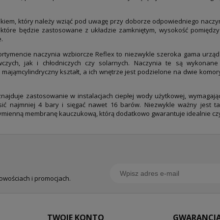
ikiem, który należy wziąć pod uwagę przy doborze odpowiedniego naczyni
które będzie zastosowane z układzie zamkniętym, wysokość pomiędzy 
e.
tymencie naczynia wzbiorcze Reflex to niezwykle szeroka gama urząd
ewczych, jak i chłodniczych czy solarnych. Naczynia te są wykona
j mająmcylindryczny kształt, a ich wnętrze jest podzielone na dwie kom
najduje zastosowanie w instalacjach ciepłej wody użytkowej, wymagając
ć najmniej 4 bary i sięgać nawet 16 barów. Niezwykle ważny jest 
wymienną membranę kauczukową, którą dodatkowo gwarantuje idealnie cz
nowościach i promocjach.
TWOJE KONTO
GWARANCJA