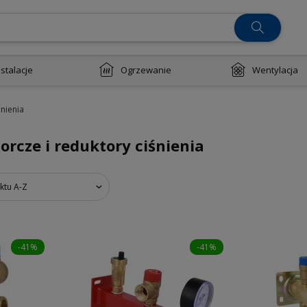
nstalacje
Ogrzewanie
Wentylacja
śnienia
orcze i reduktory ciśnienia
ktu A-Z
-41%
-41%