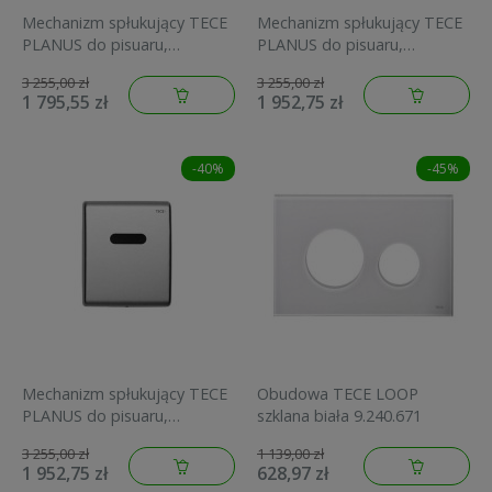
Mechanizm spłukujący TECE
Mechanizm spłukujący TECE
PLANUS do pisuaru,
PLANUS do pisuaru,
elektroniczny 230/12V, stal
elektroniczny, bateria 6V,
3 255,00 zł
3 255,00 zł
szlachetna 9.242.352
chrom 9.242.351
1 795,55 zł
1 952,75 zł
-40%
-45%
Mechanizm spłukujący TECE
Obudowa TECE LOOP
PLANUS do pisuaru,
szklana biała 9.240.671
elektroniczny, bateria 6V, stal
3 255,00 zł
1 139,00 zł
szlachetna 9.242.350
1 952,75 zł
628,97 zł