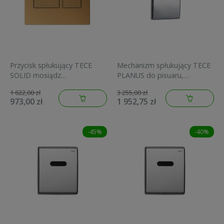
Przycisk spłukujący TECE
Mechanizm spłukujący TECE
SOLID mosiądz
PLANUS do pisuaru,
szczotkowany o strukturze
elektroniczny 230/12V, chrom
1 622,00 zł
3 255,00 zł
diamentowej 9240436
9.242.353
973,00 zł
1 952,75 zł
-45%
-40%