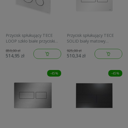
Przycisk spłukujący TECE
Przycisk spłukujący TECE
LOOP szkło białe przyciski
SOLID biały matowy
białe 9240650
9240433
859,00 zł
925,00 zł
514,95 zł
510,34 zł
-45%
-45%