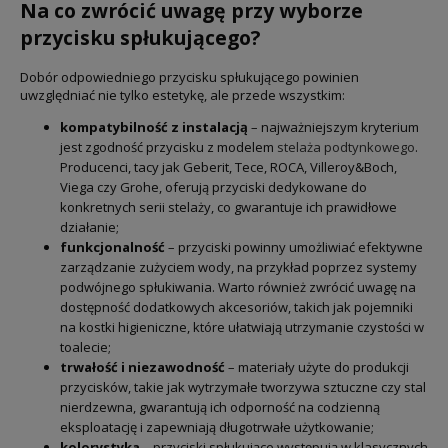
Na co zwrócić uwagę przy wyborze
przycisku spłukującego?
Dobór odpowiedniego przycisku spłukującego powinien
uwzględniać nie tylko estetykę, ale przede wszystkim:
kompatybilność z instalacją
– najważniejszym kryterium
jest zgodność przycisku z modelem
stelaża podtynkowego
.
Producenci, tacy jak Geberit, Tece, ROCA, Villeroy&Boch,
Viega czy Grohe, oferują przyciski dedykowane do
konkretnych serii stelaży, co gwarantuje ich prawidłowe
działanie;
funkcjonalność
– przyciski powinny umożliwiać efektywne
zarządzanie zużyciem wody, na przykład poprzez systemy
podwójnego spłukiwania. Warto również zwrócić uwagę na
dostępność dodatkowych akcesoriów, takich jak pojemniki
na kostki higieniczne, które ułatwiają utrzymanie czystości w
toalecie;
trwałość i niezawodność
– materiały użyte do produkcji
przycisków, takie jak wytrzymałe tworzywa sztuczne czy stal
nierdzewna, gwarantują ich odporność na codzienną
eksploatację i zapewniają długotrwałe użytkowanie;
kolorystyka
– przyciski spłukujące występują w klasycznych