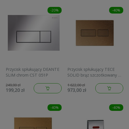
-20%
-40%
Przycisk spłukujący DEANTE
Przycisk spłukujący TECE
SLIM chrom CST 051P
SOLID brąz szczotkowany o
strukturze diamentowej
249,00 zł
1 622,00 zł
9240435
199,20 zł
973,00 zł
-40%
-40%