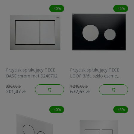
-40%
-45%
Przycisk spłukujący TECE
Przycisk spłukujący TECE
BASE chrom mat 9240702
LOOP 3/6L szkło czarne,
przyciski chrom 9.240.656
336,00 zł
1 218,00 zł
201,47 zł
672,63 zł
-40%
-45%