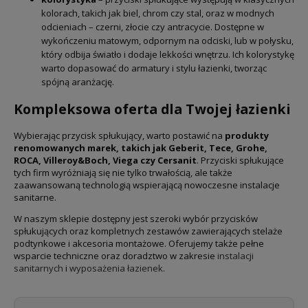
kolorach, takich jak biel, chrom czy stal, oraz w modnych
odcieniach – czerni, złocie czy antracycie. Dostępne w
wykończeniu matowym, odpornym na odciski, lub w połysku,
który odbija światło i dodaje lekkości wnętrzu. Ich kolorystykę
warto dopasować do armatury i stylu łazienki, tworząc
spójną aranżację.
Kompleksowa oferta dla Twojej łazienki
Wybierając przycisk spłukujący, warto postawić na
produkty
renomowanych marek, takich jak Geberit, Tece, Grohe,
ROCA, Villeroy&Boch, Viega czy Cersanit
. Przyciski spłukujące
tych firm wyróżniają się nie tylko trwałością, ale także
zaawansowaną technologią wspierającą nowoczesne instalacje
sanitarne.
W naszym sklepie dostępny jest szeroki wybór przycisków
spłukujących oraz kompletnych zestawów zawierających stelaże
podtynkowe i akcesoria montażowe. Oferujemy także pełne
wsparcie techniczne oraz doradztwo w zakresie
instalacji
sanitarnych
i
wyposażenia łazienek
.