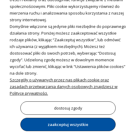
Sterowniki i regulatory
społecznościowymi. Pliki cookie wykorzystujemy również do
mierzenia ruchu i analizowania sposobu korzystania z naszej
Nagrzewnice i kurtyny
strony internetowej.
Domyślnie włączone są jedynie pliki niezbędne do poprawnego
Kuchnia i Wentylacja
działania strony. Poniżej możesz zaakceptować wszystkie
rodzaje plików, klikając “Zaakceptuj wszystkie”, lub odmówić
Kuchnia
ich używania (z wyjątkiem niezbędnych). Możesz też
dostosować pliki do swoich potrzeb, wybierając “Dostosuj
Zlewozmywaki
zgody”. Udzieloną zgodę możesz w dowolnym momencie
Baterie kuchenne
wycofać lub zmienić, klikając w link “Ustawienia plików cookies”
Młynki do odpadów
na dole strony.
Szczegóły o używanych przez nas plikach cookie oraz
Wentylacja i Informacje
zasadach przetwarzania danych osobowych znajdziesz w
Klimatyzacja
Polityce prywatności.
Rekuperacja
Wentylatory
dostosuj zgody
zaakceptuj wszystkie