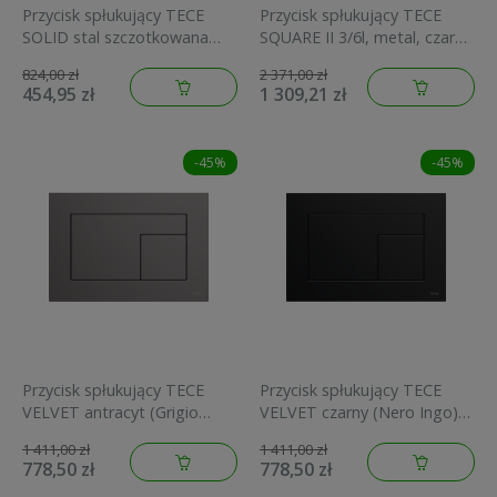
Przycisk spłukujący TECE
Przycisk spłukujący TECE
SOLID stal szczotkowana
SQUARE II 3/6l, metal, czarny
9240430
mat 9.240.833
824,00 zł
2 371,00 zł
454,95 zł
1 309,21 zł
-45%
-45%
Przycisk spłukujący TECE
Przycisk spłukujący TECE
VELVET antracyt (Grigio
VELVET czarny (Nero Ingo)
Londra) 9240731
9240732
1 411,00 zł
1 411,00 zł
778,50 zł
778,50 zł