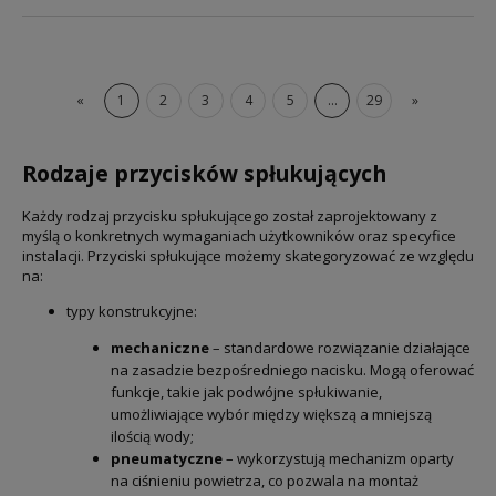
«
1
2
3
4
5
...
29
»
Rodzaje przycisków spłukujących
Każdy rodzaj przycisku spłukującego został zaprojektowany z
myślą o konkretnych wymaganiach użytkowników oraz specyfice
instalacji. Przyciski spłukujące możemy skategoryzować ze względu
na:
typy konstrukcyjne:
mechaniczne
– standardowe rozwiązanie działające
na zasadzie bezpośredniego nacisku. Mogą oferować
funkcje, takie jak podwójne spłukiwanie,
umożliwiające wybór między większą a mniejszą
ilością wody;
pneumatyczne
– wykorzystują mechanizm oparty
na ciśnieniu powietrza, co pozwala na montaż