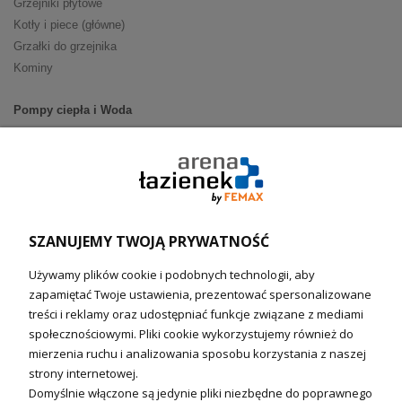
Grzejniki płytowe
Kotły i piece (główne)
Grzałki do grzejnika
Kominy
Pompy ciepła i Woda
Pompy ciepła (producenci)
Ogrzewanie podłogowe (główne)
Podgrzewacze wody
Wymienniki i zasobniki
Naczynia wzbiorcze / Reduktory
SZANUJEMY TWOJĄ PRYWATNOŚĆ
Technika solarna i Sterowanie
Używamy plików cookie i podobnych technologii, aby
Technika solarna
zapamiętać Twoje ustawienia, prezentować spersonalizowane
Fotowoltanika
treści i reklamy oraz udostępniać funkcje związane z mediami
Sterowniki i regulatory
społecznościowymi. Pliki cookie wykorzystujemy również do
mierzenia ruchu i analizowania sposobu korzystania z naszej
Nagrzewnice i kurtyny
strony internetowej.
Domyślnie włączone są jedynie pliki niezbędne do poprawnego
Kuchnia i Wentylacja