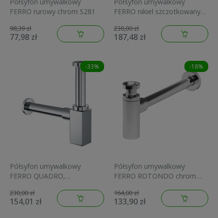
Półsyfon umywalkowy
Półsyfon umywalkowy
FERRO rurowy chrom S281
FERRO nikiel szczotkowany
S282NC
98,39 zł
230,00 zł
77,98 zł
187,48 zł
-33%
-18%
Półsyfon umywalkowy
Półsyfon umywalkowy
FERRO QUADRO,
FERRO ROTONDO chrom
kwadratowy, chrom S280
S282
230,00 zł
164,00 zł
154,01 zł
133,90 zł