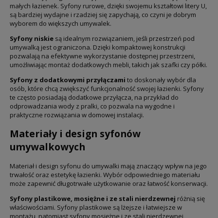
małych łazienek. Syfony rurowe, dzięki swojemu kształtowi litery U,
są bardziej wydajne i rzadziej się zapychają, co czyni je dobrym
wyborem do większych umywalek.
Syfony niskie
są idealnym rozwiązaniem, jeśli przestrzeń pod
umywalką jest ograniczona. Dzięki kompaktowej konstrukcji
pozwalają na efektywne wykorzystanie dostępnej przestrzeni,
umożliwiając montaż dodatkowych mebli, takich jak szafki czy półki.
Syfony z dodatkowymi przyłączami
to doskonały wybór dla
osób, które chcą zwiększyć funkcjonalność swojej łazienki. Syfony
te często posiadają dodatkowe przyłącza, na przykład do
odprowadzania wody z pralki, co pozwala na wygodne i
praktyczne rozwiązania w domowej instalacji.
Materiały i design syfonów
umywalkowych
Materiał i design syfonu do umywalki mają znaczący wpływ na jego
trwałość oraz estetykę łazienki. Wybór odpowiedniego materiału
może zapewnić długotrwałe użytkowanie oraz łatwość konserwacji.
Syfony plastikowe, mosiężne i ze stali nierdzewnej
różnią się
właściwościami. Syfony plastikowe są lżejsze i łatwiejsze w
montażu, natomiast syfony mosiężne i ze stali nierdzewnej