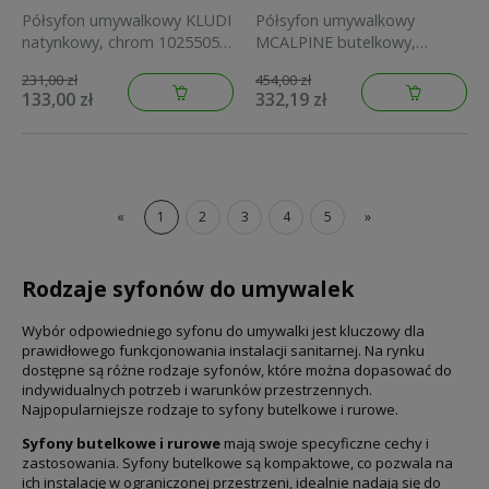
Półsyfon umywalkowy KLUDI
Półsyfon umywalkowy
natynkowy, chrom 1025505-
MCALPINE butelkowy,
00
antyczny brąz CA32EU-AB
231,00 zł
454,00 zł
133,00 zł
332,19 zł
«
1
2
3
4
5
»
Rodzaje syfonów do umywalek
Wybór odpowiedniego syfonu do umywalki jest kluczowy dla
prawidłowego funkcjonowania instalacji sanitarnej. Na rynku
dostępne są różne rodzaje syfonów, które można dopasować do
indywidualnych potrzeb i warunków przestrzennych.
Najpopularniejsze rodzaje to syfony butelkowe i rurowe.
Syfony butelkowe i rurowe
mają swoje specyficzne cechy i
zastosowania. Syfony butelkowe są kompaktowe, co pozwala na
ich instalację w ograniczonej przestrzeni, idealnie nadają się do