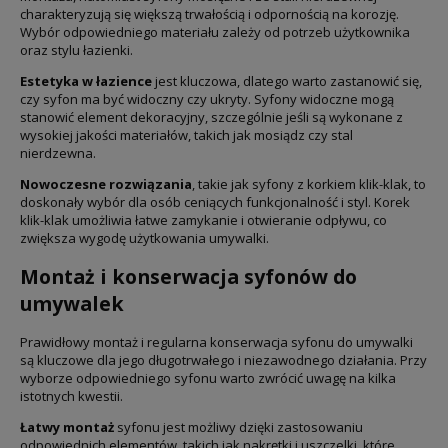
charakteryzują się większą trwałością i odpornością na korozję.
Wybór odpowiedniego materiału zależy od potrzeb użytkownika
oraz stylu łazienki.
Estetyka w łazience
jest kluczowa, dlatego warto zastanowić się,
czy syfon ma być widoczny czy ukryty. Syfony widoczne mogą
stanowić element dekoracyjny, szczególnie jeśli są wykonane z
wysokiej jakości materiałów, takich jak mosiądz czy stal
nierdzewna.
Nowoczesne rozwiązania
, takie jak syfony z korkiem klik-klak, to
doskonały wybór dla osób ceniących funkcjonalność i styl. Korek
klik-klak umożliwia łatwe zamykanie i otwieranie odpływu, co
zwiększa wygodę użytkowania umywalki.
Montaż i konserwacja syfonów do
umywalek
Prawidłowy montaż i regularna konserwacja syfonu do umywalki
są kluczowe dla jego długotrwałego i niezawodnego działania. Przy
wyborze odpowiedniego syfonu warto zwrócić uwagę na kilka
istotnych kwestii.
Łatwy montaż
syfonu jest możliwy dzięki zastosowaniu
odpowiednich elementów, takich jak nakrętki i uszczelki, które