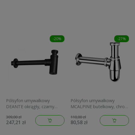
-20%
-27%
Pólsyfon umywalkowy
Półsyfon umywalkowy
DEANTE okrągły, czarny
MCALPINE butelkowy, chrom
NHC B31K
200CB
309,00 zł
110,00 zł
247,21 zł
80,58 zł