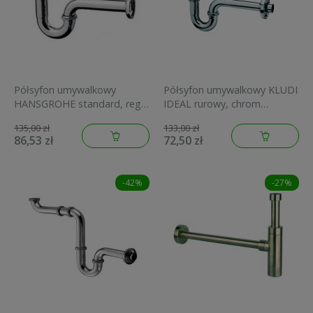
Półsyfon umywalkowy
Półsyfon umywalkowy KLUDI
HANSGROHE standard, reg.
IDEAL rurowy, chrom
pion 35-85mm, chrom
1026505-00
135,00 zł
133,00 zł
53002000
86,53 zł
72,50 zł
-42%
-27%