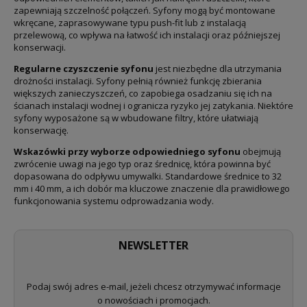
zapewniają szczelność połączeń. Syfony mogą być montowane
wkręcane, zaprasowywane typu push-fit lub z instalacją
przelewową, co wpływa na łatwość ich instalacji oraz późniejszej
konserwacji.
Regularne czyszczenie syfonu
jest niezbędne dla utrzymania
drożności instalacji. Syfony pełnią również funkcję zbierania
większych zanieczyszczeń, co zapobiega osadzaniu się ich na
ścianach instalacji wodnej i ogranicza ryzyko jej zatykania. Niektóre
syfony wyposażone są w wbudowane filtry, które ułatwiają
konserwację.
Wskazówki przy wyborze odpowiedniego syfonu
obejmują
zwrócenie uwagi na jego typ oraz średnicę, która powinna być
dopasowana do odpływu umywalki. Standardowe średnice to 32
mm i 40 mm, a ich dobór ma kluczowe znaczenie dla prawidłowego
funkcjonowania systemu odprowadzania wody.
NEWSLETTER
Podaj swój adres e-mail, jeżeli chcesz otrzymywać informacje
o nowościach i promocjach.