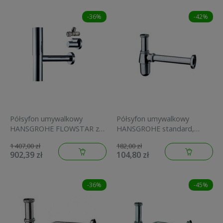
-36%
-42%
Półsyfon umywalkowy
Półsyfon umywalkowy
HANSGROHE FLOWSTAR z
HANSGROHE standard,
osłonami i zaworami, chrom
chrom 52053000
1 407,00 zł
182,00 zł
52120000
902,39 zł
104,80 zł
-36%
-45%