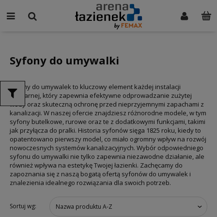
Syfony do umywalki
Syfony do umywalek to kluczowy element każdej instalacji
sanitarnej, który zapewnia efektywne odprowadzanie zużytej
wody oraz skuteczną ochronę przed nieprzyjemnymi zapachami z
kanalizacji. W naszej ofercie znajdziesz różnorodne modele, w tym
syfony butelkowe, rurowe oraz te z dodatkowymi funkcjami, takimi
jak przyłącza do pralki. Historia syfonów sięga 1825 roku, kiedy to
opatentowano pierwszy model, co miało ogromny wpływ na rozwój
nowoczesnych systemów kanalizacyjnych. Wybór odpowiedniego
syfonu do umywalki nie tylko zapewnia niezawodne działanie, ale
również wpływa na estetykę Twojej łazienki. Zachęcamy do
zapoznania się z naszą bogatą ofertą syfonów do umywalek i
znalezienia idealnego rozwiązania dla swoich potrzeb.
Sortuj wg:
Nazwa produktu A-Z