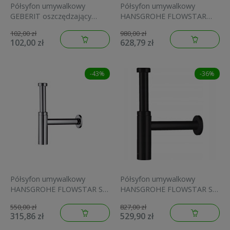
Półsyfon umywalkowy
Półsyfon umywalkowy
GEBERIT oszczędzający
HANSGROHE FLOWSTAR
miejsce biały 151.107.11.1
chrom 52100000
102,00 zł
980,00 zł
102,00 zł
628,79 zł
-43%
-36%
Półsyfon umywalkowy
Półsyfon umywalkowy
HANSGROHE FLOWSTAR S
HANSGROHE FLOWSTAR S
chrom 52105000
czarny mat 52105670
550,00 zł
827,00 zł
315,86 zł
529,90 zł