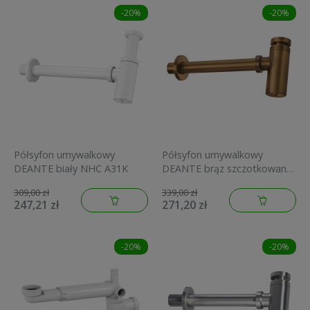
-20%
-20%
Półsyfon umywalkowy
Półsyfon umywalkowy
DEANTE biały NHC A31K
DEANTE brąz szczotkowany
NHC C31K
309,00 zł
339,00 zł
247,21 zł
271,20 zł
-20%
-20%