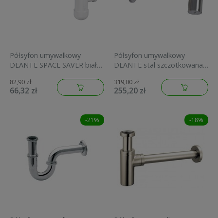
Półsyfon umywalkowy
Półsyfon umywalkowy
DEANTE SPACE SAVER biały
DEANTE stal szczotkowana
NHC 633K
NHC F31K
82,90 zł
319,00 zł
66,32 zł
255,20 zł
-21%
-18%