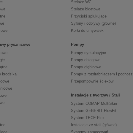
łe
Stelaże WC
owe
Stelaże bidetowe
tne
Przyciski spłukujące
owe
Syfony i odpływy (główne)
cowe
Korki do umywalek
tawy prysznicowe
Pompy
towe
Pompy cyrkulacyjne
głe
Pompy obiegowe
kątne
Pompy głębinowe
o brodzika
Pompy z rozdrabniaczem i podnos
icowe
Przepompownie ścieków
znicowe
Instalacje z tworzyw / Stali
cowe
owe
System COMAP MultiSkin
System GEBERIT FlowFit
System TECE Flex
tne
Instalacje ze stali (główne)
jące
Systemy zamocowań