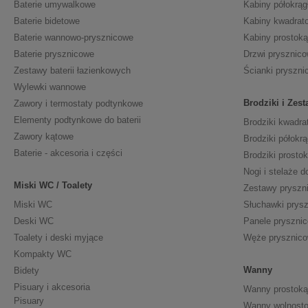
Baterie umywalkowe
Kabiny półokrąg
Baterie bidetowe
Kabiny kwadrat
Baterie wannowo-prysznicowe
Kabiny prostoką
Baterie prysznicowe
Drzwi prysznic
Zestawy baterii łazienkowych
Ścianki pryszni
Wylewki wannowe
Brodziki i Zes
Zawory i termostaty podtynkowe
Elementy podtynkowe do baterii
Brodziki kwadra
Zawory kątowe
Brodziki półokrą
Baterie - akcesoria i części
Brodziki prosto
Nogi i stelaże d
Miski WC / Toalety
Zestawy pryszn
Miski WC
Słuchawki prys
Deski WC
Panele pryszni
Toalety i deski myjące
Węże prysznic
Kompakty WC
Wanny
Bidety
Pisuary i akcesoria
Wanny prostoką
Pisuary
Wanny wolnosto