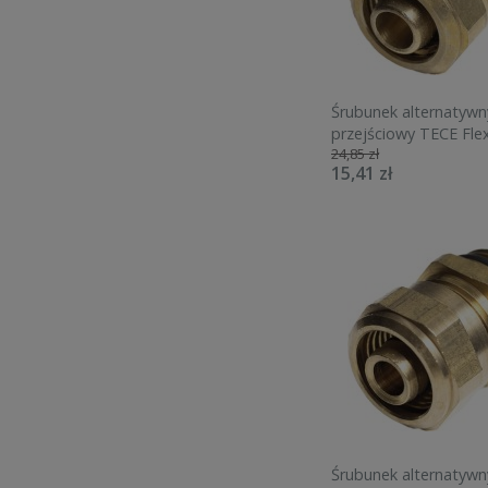
Śrubunek alternatywn
przejściowy TECE Fle
24,85 zł
GW do rury sanitarnej 
15,41 zł
grzewczej 740125
Śrubunek alternatywn