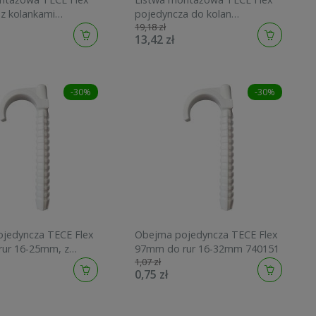
z kolankami
pojedyncza do kolan
19,18 zł
mi 16x1/2"GW
naściennych 740113
13,42 zł
mosiądzu standard
-30%
-30%
jedyncza TECE Flex
Obejma pojedyncza TECE Flex
ur 16-25mm, z
97mm do rur 16-32mm 740151
1,07 zł
ozporowym 740152
0,75 zł