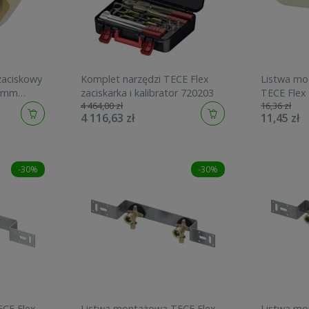
zaciskowy
Komplet narzędzi TECE Flex
Listwa mo
16mm
zaciskarka i kalibrator 720203
TECE Fle
4 464,00 zł
16,36 zł
4 116,63 zł
11,45 zł
-30%
-30%
CE Flex
Listwa montażowa TECE Flex
Listwa mo