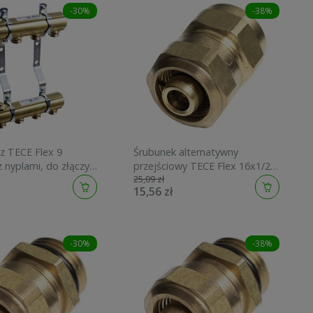
-30%
-38%
z TECE Flex 9
Śrubunek alternatywny
 nyplami, do złączy
przejściowy TECE Flex 16x1/2"
25,09 zł
wnych 740109
GW do rur wielowarstwowych
15,56 zł
740144
-30%
-38%