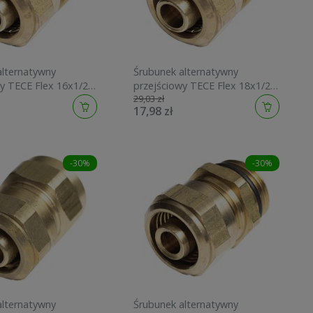
alternatywny
Śrubunek alternatywny
y TECE Flex 16x1/2"
przejściowy TECE Flex 18x1/2"
29,03 zł
sanitarnej i
GZ do rury sanitarnej i
17,98 zł
 740121
grzewczej 740122
-30%
-30%
alternatywny
Śrubunek alternatywny