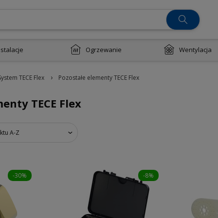
nstalacje
Ogrzewanie
Wentylacja
›
System TECE Flex
Pozostałe elementy TECE Flex
menty TECE Flex
ktu A-Z
-30%
-8%