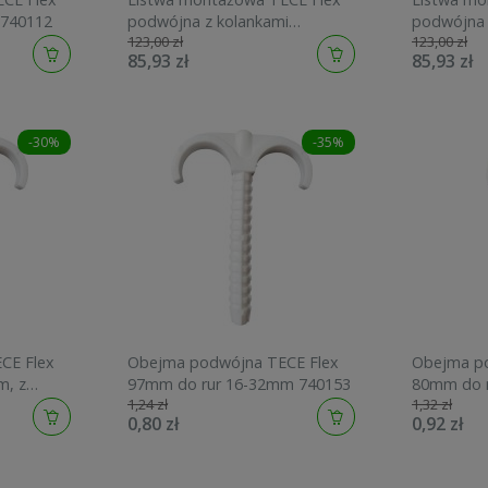
 740112
podwójna z kolankami
podwójna 
123,00 zł
123,00 zł
naściennymi 16x1/2"GW
naścienny
85,93 zł
85,93 zł
100mm, z mosiądzu standard
150mm, z 
740114
740115
-30%
-35%
CE Flex
Obejma podwójna TECE Flex
Obejma po
m, z
97mm do rur 16-32mm 740153
80mm do r
1,24 zł
1,32 zł
740154
kołkiem r
0,80 zł
0,92 zł