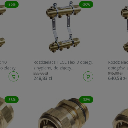
-36%
-30%
x 10
Rozdzielacz TECE Flex 3 obiegi,
Rozdzielac
o złączy
z nyplami, do złączy
obiegów, z
355,00 zł
915,00 zł
10
alternatywnych 740103
alternaty
248,83 zł
640,58 zł
-38%
-38%