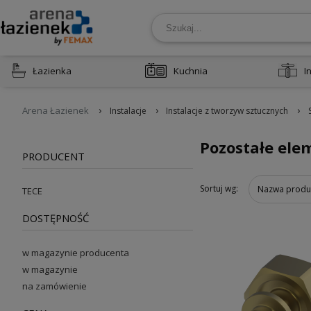
Łazienka
Kuchnia
I
›
›
›
Arena Łazienek
Instalacje
Instalacje z tworzyw sztucznych
Pozostałe ele
PRODUCENT
Sortuj wg:
Nazwa produ
TECE
DOSTĘPNOŚĆ
w magazynie producenta
w magazynie
na zamówienie