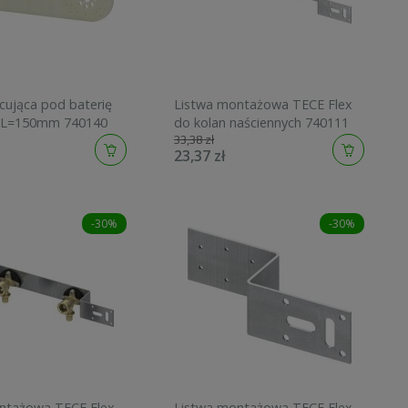
cująca pod baterię
Listwa montażowa TECE Flex
x L=150mm 740140
do kolan naściennych 740111
33,38 zł
23,37 zł
-30%
-30%
ntażowa TECE Flex
Listwa montażowa TECE Flex