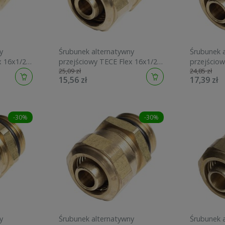
y
Śrubunek alternatywny
Śrubunek 
x 16x1/2"
przejściowy TECE Flex 16x1/2"
przejściow
25,09 zł
24,85 zł
i
GZ do rur wielowarstwowych
GZ do rury 
15,56 zł
17,39 zł
740141
grzewczej
-30%
-30%
y
Śrubunek alternatywny
Śrubunek 