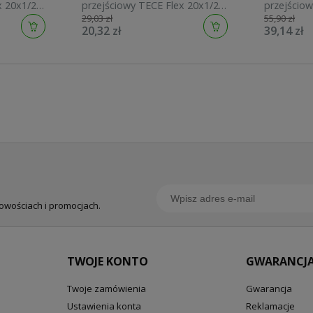
x 20x1/2"
przejściowy TECE Flex 20x1/2"
przejściow
29,03 zł
55,90 zł
twowych
GZ do rury sanitarnej i
GW do rury
20,32 zł
39,14 zł
grzewczej 740123
grzewczej
nowościach i promocjach.
TWOJE KONTO
GWARANCJA
Twoje zamówienia
Gwarancja
Ustawienia konta
Reklamacje