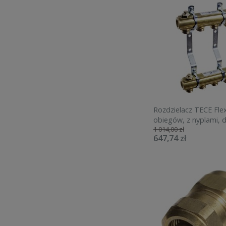
Rozdzielacz TECE Fle
obiegów, z nyplami, d
1 014,00 zł
alternatywnych 7401
647,74 zł