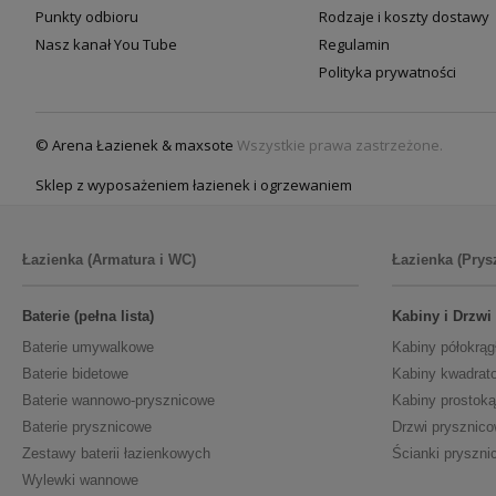
Punkty odbioru
Rodzaje i koszty dostawy
Nasz kanał You Tube
Regulamin
Polityka prywatności
© Arena Łazienek & maxsote
Wszystkie prawa zastrzeżone.
Sklep z wyposażeniem łazienek i ogrzewaniem
Łazienka (Armatura i WC)
Łazienka (Prys
Baterie (pełna lista)
Kabiny i Drzwi
Baterie umywalkowe
Kabiny półokrąg
Baterie bidetowe
Kabiny kwadrat
Baterie wannowo-prysznicowe
Kabiny prostoką
Baterie prysznicowe
Drzwi prysznic
Zestawy baterii łazienkowych
Ścianki pryszni
Wylewki wannowe