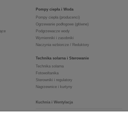
Pompy ciepła i Woda
Pompy ciepła (producenci)
Ogrzewanie podłogowe (główne)
zące
Podgrzewacze wody
Wymienniki i zasobniki
Naczynia wzbiorcze / Reduktory
Technika solarna i Sterowanie
Technika solarna
Fotowoltanika
Sterowniki i regulatory
Nagrzewnice i kurtyny
Kuchnia i Wentylacja
Kuchnia
Zlewozmywaki