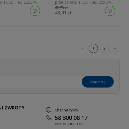
y TECE Flex 25x3/4"
przejściowy TECE Flex 25x3/4"
62,73 zł
 sanitarnej i
GZ do rur wielowarstwowych
43,91 zł
 740128
740143
«
1
2
»
zapisz się
 I ZWROTY
Chat na żywo
58 300 08 17
pon.-pt. 7
:00 - 17:00