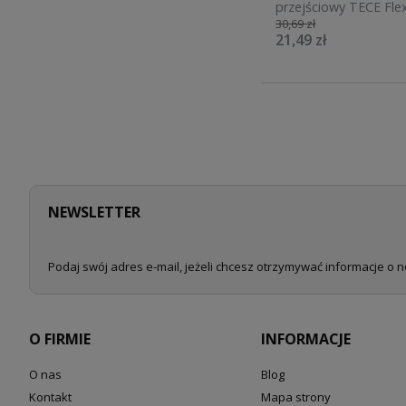
przejściowy TECE Fle
30,69 zł
GZ do rur wielowars
21,49 zł
740142
NEWSLETTER
Podaj swój adres e-mail, jeżeli chcesz otrzymywać informacje o 
O FIRMIE
INFORMACJE
O nas
Blog
Kontakt
Mapa strony