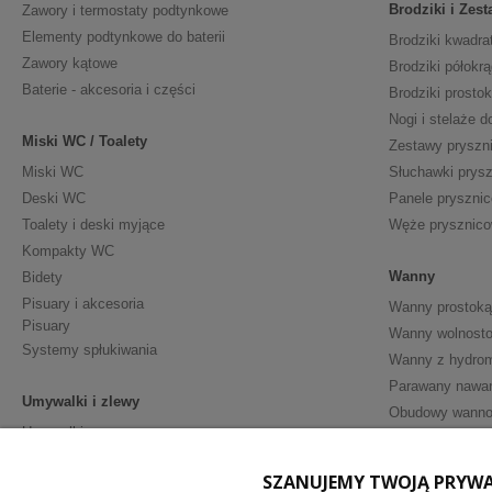
Brodziki i Zes
Zawory i termostaty podtynkowe
Elementy podtynkowe do baterii
Brodziki kwadra
Zawory kątowe
Brodziki półokrą
Baterie - akcesoria i części
Brodziki prosto
Nogi i stelaże d
Miski WC / Toalety
Zestawy pryszn
Miski WC
Słuchawki prys
Deski WC
Panele pryszni
Toalety i deski myjące
Węże prysznic
Kompakty WC
Wanny
Bidety
Pisuary i akcesoria
Wanny prostoką
Pisuary
Wanny wolnosto
Systemy spłukiwania
Wanny z hydro
Parawany nawa
Umywalki i zlewy
Obudowy wann
Umywalki
Półpostumenty
Meble i Akceso
SZANUJEMY TWOJĄ PRYW
Postumenty