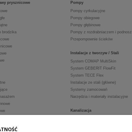
tawy prysznicowe
Pompy
towe
Pompy cyrkulacyjne
głe
Pompy obiegowe
kątne
Pompy głębinowe
o brodzika
Pompy z rozdrabniaczem i podnos
icowe
Przepompownie ścieków
znicowe
Instalacje z tworzyw / Stali
cowe
owe
System COMAP MultiSkin
System GEBERIT FlowFit
System TECE Flex
tne
Instalacje ze stali (główne)
jące
Systemy zamocowań
masażem
Narzędzia i materiały instalacyjne
nnowe
Kanalizacja
owe
Kanalizacja wewn. HT
ria
Kanalizacja wewn. niskoszumowa
ATNOŚĆ