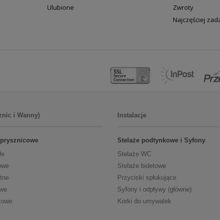
Ulubione
Zwroty
Najczęściej za
znic i Wanny)
Instalacje
 prysznicowe
Stelaże podtynkowe i Syfony
łe
Stelaże WC
owe
Stelaże bidetowe
tne
Przyciski spłukujące
owe
Syfony i odpływy (główne)
cowe
Korki do umywalek