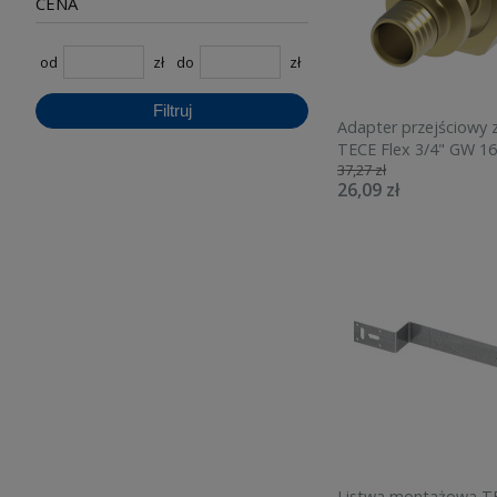
CENA
od
zł
do
zł
Filtruj
Adapter przejściowy 
TECE Flex 3/4" GW 
37,27 zł
763616
26,09 zł
Listwa montażowa TE