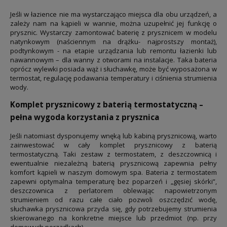
Jeśli w łazience nie ma wystarczająco miejsca dla obu urządzeń, a
zależy nam na kąpieli w wannie, można uzupełnić jej funkcję o
prysznic. Wystarczy zamontować baterię z prysznicem w modelu
natynkowym (naściennym na drążku- najprostszy montaż),
podtynkowym - na etapie urządzania lub remontu łazienki lub
nawannowym – dla wanny z otworami na instalacje. Taka bateria
oprócz wylewki posiada wąż i słuchawkę, może być wyposażona w
termostat, regulację podawania temperatury i ciśnienia strumienia
wody.
Komplet prysznicowy z baterią termostatyczną –
pełna wygoda korzystania z prysznica
Jeśli natomiast dysponujemy wnęką lub kabiną prysznicową, warto
zainwestować w cały komplet prysznicowy z baterią
termostatyczną. Taki zestaw z termostatem, z deszczownicą i
ewentualnie niezależną baterią prysznicową zapewnia pełny
komfort kąpieli w naszym domowym spa. Bateria z termostatem
zapewni optymalna temperaturę bez poparzeń i „gęsiej skórki”,
deszczownica z perlatorem oblewając napowietrzonym
strumieniem od razu całe ciało pozwoli oszczędzić wodę,
słuchawka prysznicowa przyda się, gdy potrzebujemy strumienia
skierowanego na konkretne miejsce lub przedmiot (np. przy
domowych porządkach).