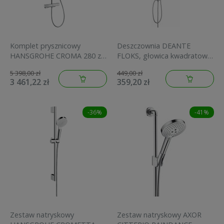
Komplet prysznicowy
Deszczownia DEANTE
HANSGROHE CROMA 280 z
FLOKS, głowica kwadratowa
ramieniem prysznicowym,
20x20cm, słuchawka, chrom
5 398,00 zł
449,00 zł
chrom 27630000
NAC 01FK
3 461,22 zł
359,20 zł
-36%
-41%
Zestaw natryskowy
Zestaw natryskowy AXOR