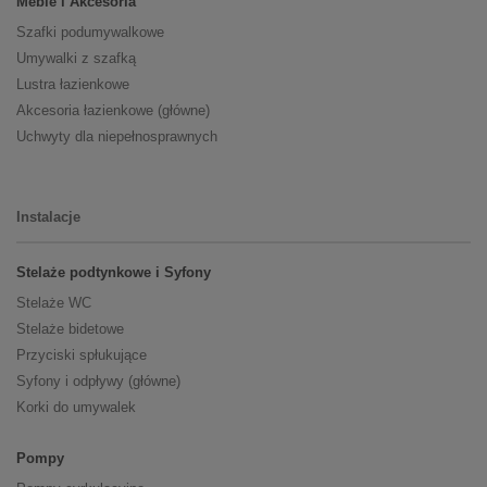
Meble i Akcesoria
Szafki podumywalkowe
Umywalki z szafką
Lustra łazienkowe
Akcesoria łazienkowe (główne)
Uchwyty dla niepełnosprawnych
Instalacje
Stelaże podtynkowe i Syfony
Stelaże WC
Stelaże bidetowe
Przyciski spłukujące
Syfony i odpływy (główne)
Korki do umywalek
Pompy