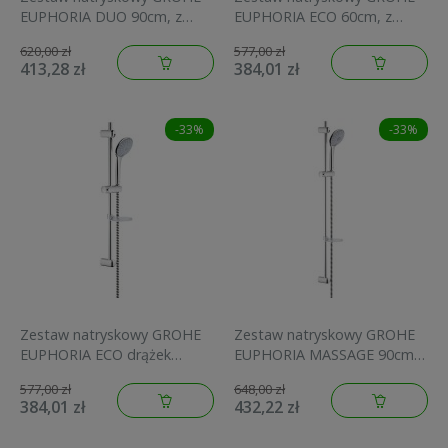
EUPHORIA DUO 90cm, z
EUPHORIA ECO 60cm, z
mydelniczką, chrom
mydelniczką, chrom
620,00 zł
577,00 zł
27225001
27242001
413,28 zł
384,01 zł
-33%
-33%
Zestaw natryskowy GROHE
Zestaw natryskowy GROHE
EUPHORIA ECO drążek
EUPHORIA MASSAGE 90cm,
90cm, mydelniczka chrom
z mydelniczką, chrom
577,00 zł
648,00 zł
27230001
27226001
384,01 zł
432,22 zł