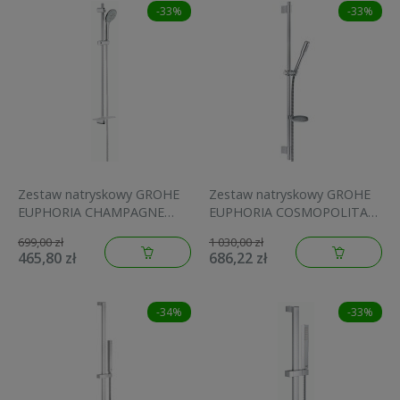
-33%
-33%
Zestaw natryskowy GROHE
Zestaw natryskowy GROHE
EUPHORIA CHAMPAGNE
EUPHORIA COSMOPOLITAN
92cm, chrom 27227001
chrom 27368000
699,00 zł
1 030,00 zł
465,80 zł
686,22 zł
-34%
-33%