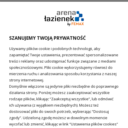
Pompy ciepła (producenci)
Ogrzewanie podłogowe (główne)
Podgrzewacze wody
Wymienniki i zasobniki
Naczynia wzbiorcze / Reduktory
SZANUJEMY TWOJĄ PRYWATNOŚĆ
Technika solarna i Sterowanie
Używamy plików cookie i podobnych technologii, aby
Technika solarna
zapamiętać Twoje ustawienia, prezentować spersonalizowane
Fotowoltanika
treści i reklamy oraz udostępniać funkcje związane z mediami
Sterowniki i regulatory
społecznościowymi. Pliki cookie wykorzystujemy również do
mierzenia ruchu i analizowania sposobu korzystania z naszej
Nagrzewnice i kurtyny
strony internetowej.
Domyślnie włączone są jedynie pliki niezbędne do poprawnego
Kuchnia i Wentylacja
działania strony. Poniżej możesz zaakceptować wszystkie
rodzaje plików, klikając “Zaakceptuj wszystkie”, lub odmówić
Kuchnia
ich używania (z wyjątkiem niezbędnych). Możesz też
dostosować pliki do swoich potrzeb, wybierając “Dostosuj
Zlewozmywaki
zgody”. Udzieloną zgodę możesz w dowolnym momencie
Baterie kuchenne
wycofać lub zmienić, klikając w link “Ustawienia plików cookies”
Młynki do odpadów