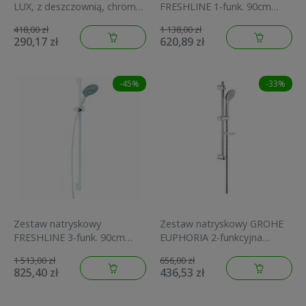
LUX, z deszczownią, chrom
FRESHLINE 1-funk. 90cm
NP23
Biały/Chrom KLUDI 6784091-
418,00 zł
1 138,00 zł
00
290,17 zł
620,89 zł
-45%
-33%
Zestaw natryskowy
Zestaw natryskowy GROHE
FRESHLINE 3-funk. 90cm
EUPHORIA 2-funkcyjna
Biały/Chrom KLUDI 6794091-
,drążek 60cm,mydelniczka
1 513,00 zł
656,00 zł
00
chrom 27232001
825,40 zł
436,53 zł