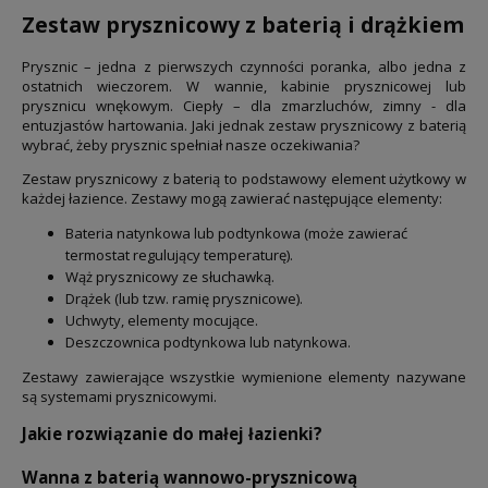
Zestaw prysznicowy z baterią i drążkiem
Prysznic – jedna z pierwszych czynności poranka, albo jedna z
ostatnich wieczorem. W wannie, kabinie prysznicowej lub
prysznicu wnękowym. Ciepły – dla zmarzluchów, zimny - dla
entuzjastów hartowania. Jaki jednak zestaw prysznicowy z baterią
wybrać, żeby prysznic spełniał nasze oczekiwania?
Zestaw prysznicowy z baterią to podstawowy element użytkowy w
każdej łazience. Zestawy mogą zawierać następujące elementy:
Bateria natynkowa lub podtynkowa (może zawierać
termostat regulujący temperaturę).
Wąż prysznicowy ze słuchawką.
Drążek (lub tzw. ramię prysznicowe).
Uchwyty, elementy mocujące.
Deszczownica podtynkowa lub natynkowa.
Zestawy zawierające wszystkie wymienione elementy nazywane
są systemami prysznicowymi.
Jakie rozwiązanie do małej łazienki?
Wanna z baterią wannowo-prysznicową