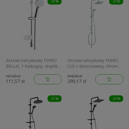
-31%
-31%
Zestaw natryskowy FERRO
Zestaw natryskowy FERRO
BELLIS, 1-funkcyjny, drążek
LUX z deszczownią, chrom
55 cm, chrom N180B
NP24
161,00 zł
418,00 zł
111,57 zł
290,17 zł
-31%
-31%