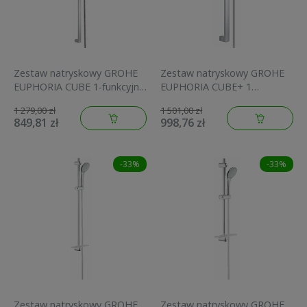
Zestaw natryskowy GROHE
Zestaw natryskowy GROHE
EUPHORIA CUBE 1-funkcyjna
EUPHORIA CUBE+ 1
,drążek 90cm chrom
strumieniowy, chrom
1 279,00 zł
1 501,00 zł
27700000
27891000
849,81 zł
998,76 zł
-33%
-33%
Zestaw natryskowy GROHE
Zestaw natryskowy GROHE