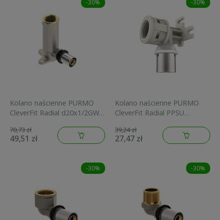
-30%
-30%
Kolano naścienne PURMO
Kolano naścienne PURMO
CleverFit Radial d20x1/2GW
CleverFit Radial PPSU
L=78mm
16x1/2GW L=52mm
70,73 zł
39,24 zł
FAZ4W12F20A078E0
FAZ8W12F16A000G0
49,51 zł
27,47 zł
-30%
-30%