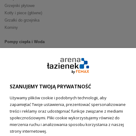
Grzejniki płytowe
Kotły i piece (główne)
Grzałki do grzejnika
Kominy
Pompy ciepła i Woda
Pompy ciepła (producenci)
Ogrzewanie podłogowe (główne)
Podgrzewacze wody
Wymienniki i zasobniki
Naczynia wzbiorcze / Reduktory
SZANUJEMY TWOJĄ PRYWATNOŚĆ
Technika solarna i Sterowanie
Używamy plików cookie i podobnych technologii, aby
Technika solarna
zapamiętać Twoje ustawienia, prezentować spersonalizowane
Fotowoltanika
treści i reklamy oraz udostępniać funkcje związane z mediami
Sterowniki i regulatory
społecznościowymi. Pliki cookie wykorzystujemy również do
mierzenia ruchu i analizowania sposobu korzystania z naszej
Nagrzewnice i kurtyny
strony internetowej.