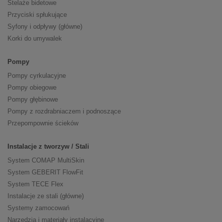
Stelaże bidetowe
Przyciski spłukujące
Syfony i odpływy (główne)
Korki do umywalek
Pompy
Pompy cyrkulacyjne
Pompy obiegowe
Pompy głębinowe
Pompy z rozdrabniaczem i podnoszące
Przepompownie ścieków
Instalacje z tworzyw / Stali
System COMAP MultiSkin
System GEBERIT FlowFit
System TECE Flex
Instalacje ze stali (główne)
Systemy zamocowań
Narzędzia i materiały instalacyjne