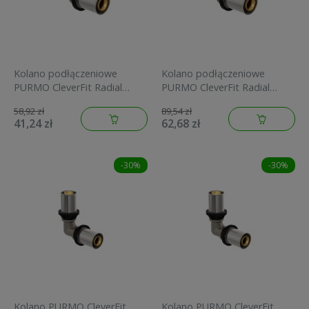
Kolano podłączeniowe
Kolano podłączeniowe
PURMO CleverFit Radial
PURMO CleverFit Radial
26x3/4GZ mosiężne
32x1GZ mosiężne
58,92 zł
89,54 zł
FAZ4E34M26A000E0
FAZ4E44M32A000E0
41,24 zł
62,68 zł
-30%
-30%
Kolano PURMO CleverFit
Kolano PURMO CleverFit