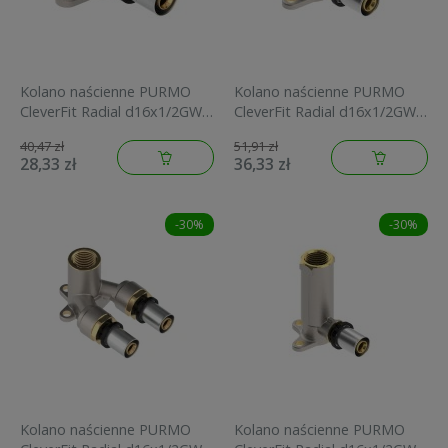
Kolano naścienne PURMO
Kolano naścienne PURMO
CleverFit Radial d16x1/2GW
CleverFit Radial d16x1/2GW
L=35mm
L=52mm
40,47 zł
51,91 zł
FAZ4W12F16A035E0
FAZ4W12F16A052E0
28,33 zł
36,33 zł
-30%
-30%
Kolano naścienne PURMO
Kolano naścienne PURMO