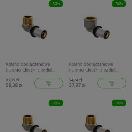
-30%
-30%
Kolano podłączeniowe
Kolano podłączeniowe
PURMO CleverFit Radial
PURMO CleverFit Radial
26x1GZ mosiężne
26x3/4GW mosiężne
83,39 zł
54,24 zł
FAZ4E44M26A000E0
FAZ4E34F26A000E0
58,38 zł
37,97 zł
-30%
-30%