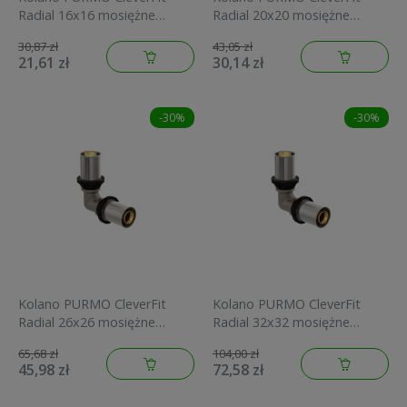
Radial 16x16 mosiężne
Radial 20x20 mosiężne
FAZ4E16A16A000E0
FAZ4E20A20A000E0
30,87 zł
43,05 zł
21,61 zł
30,14 zł
-30%
-30%
Kolano PURMO CleverFit
Kolano PURMO CleverFit
Radial 26x26 mosiężne
Radial 32x32 mosiężne
FAZ4E26A26A000E0
FAZ4E32A32A000E0
65,68 zł
104,00 zł
45,98 zł
72,58 zł