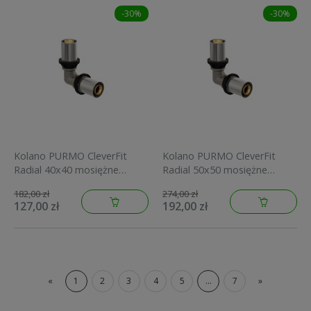
-30%
-30%
Kolano PURMO CleverFit
Kolano PURMO CleverFit
Radial 40x40 mosiężne
Radial 50x50 mosiężne
FAZ4E40A40A000E0
FAZ4E50A50A000E0
182,00 zł
274,00 zł
127,00 zł
192,00 zł
«
1
2
3
4
5
...
7
»