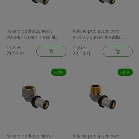
Kolano podłączeniowe
Kolano podłączeniowe
PURMO CleverFit Radial
PURMO CleverFit Radial
16x1/2GW mosiężne
16x1/2GZ mosiężne
30,75 zł
31,61 zł
FAZ4E12F16A000E0
FAZ4E12M16A000E0
21,53 zł
22,13 zł
-30%
-30%
Kolano podłączeniowe
Kolano podłączeniowe