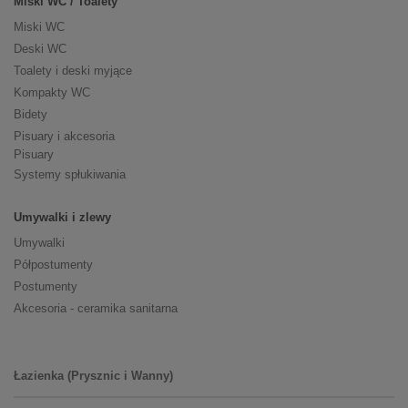
Miski WC / Toalety
Miski WC
Deski WC
Toalety i deski myjące
Kompakty WC
Bidety
Pisuary i akcesoria
Pisuary
Systemy spłukiwania
Umywalki i zlewy
Umywalki
Półpostumenty
Postumenty
Akcesoria - ceramika sanitarna
Łazienka (Prysznic i Wanny)