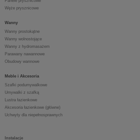
Panele prysznicowe
Węże prysznicowe
Wanny
Wanny prostokątne
Wanny wolnostojące
Wanny z hydromasażem
Parawany nawannowe
Obudowy wannowe
Meble i Akcesoria
Szafki podumywalkowe
Umywalki z szafką
Lustra łazienkowe
Akcesoria łazienkowe (główne)
Uchwyty dla niepełnosprawnych
Instalacje