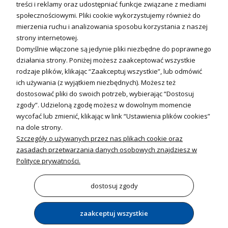
Fotowoltanika
treści i reklamy oraz udostępniać funkcje związane z mediami
Sterowniki i regulatory
społecznościowymi. Pliki cookie wykorzystujemy również do
mierzenia ruchu i analizowania sposobu korzystania z naszej
Nagrzewnice i kurtyny
strony internetowej.
Domyślnie włączone są jedynie pliki niezbędne do poprawnego
Kuchnia i Wentylacja
działania strony. Poniżej możesz zaakceptować wszystkie
rodzaje plików, klikając “Zaakceptuj wszystkie”, lub odmówić
Kuchnia
ich używania (z wyjątkiem niezbędnych). Możesz też
dostosować pliki do swoich potrzeb, wybierając “Dostosuj
Zlewozmywaki
zgody”. Udzieloną zgodę możesz w dowolnym momencie
Baterie kuchenne
wycofać lub zmienić, klikając w link “Ustawienia plików cookies”
Młynki do odpadów
na dole strony.
Szczegóły o używanych przez nas plikach cookie oraz
Wentylacja i Informacje
zasadach przetwarzania danych osobowych znajdziesz w
Klimatyzacja
Polityce prywatności.
Rekuperacja
Wentylatory
dostosuj zgody
zaakceptuj wszystkie