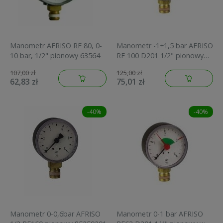
Manometr AFRISO RF 80, 0-
Manometr -1÷1,5 bar AFRISO
10 bar, 1/2" pionowy 63564
RF 100 D201 1/2" pionowy
obudowa metalowa
107,00 zł
125,00 zł
85203201
62,83 zł
75,01 zł
-40%
-40%
Manometr 0-0,6bar AFRISO
Manometr 0-1 bar AFRISO