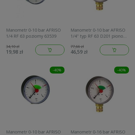
Manometr 0-10 bar AFRISO
Manometr 0-10 bar AFRISO
1/4 RF 63 poziomy 63539
1/4" typ RF 63 D201 pionowy
obudowa metalowa
34,10 zł
77,66 zł
85115201
19,98 zł
46,59 zł
-40%
-40%
Manometr 0-10 bar AFRISO
Manometr 0-16 bar AFRISO