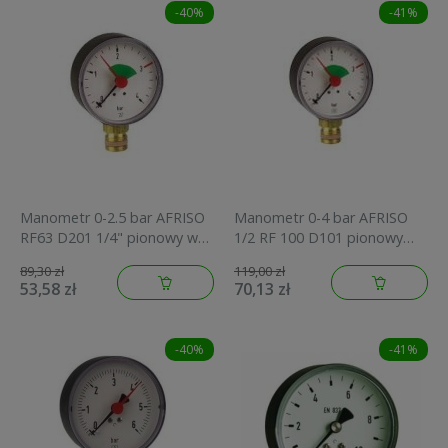
-40%
-41%
Manometr 0-2.5 bar AFRISO
Manometr 0-4 bar AFRISO
RF63 D201 1/4" pionowy w
1/2 RF 100 D101 pionowy
obudowie metalowej
63612
89,30 zł
119,00 zł
85112201
53,58 zł
70,13 zł
-40%
-41%