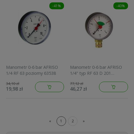
-41%
-40%
Manometr 0-6 bar AFRISO
Manometr 0-6 bar AFRISO
1/4 RF 63 poziomy 63538
1/4" typ RF 63 D 201
pionowy obudowa metalowa
34,10 zł
77,12 zł
85114201
19,98 zł
46,27 zł
«
1
2
»