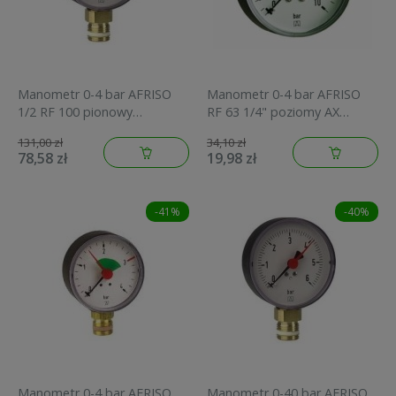
Manometr 0-4 bar AFRISO
Manometr 0-4 bar AFRISO
1/2 RF 100 pionowy
RF 63 1/4" poziomy AX
85213201
obudowa tworzywo 63537
131,00 zł
34,10 zł
78,58 zł
19,98 zł
-41%
-40%
Manometr 0-4 bar AFRISO
Manometr 0-40 bar AFRISO