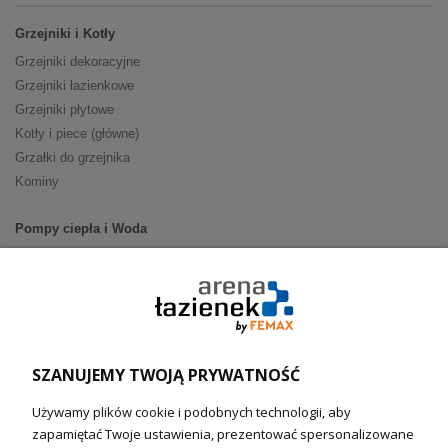
Grzejniki i Kotły
Grzejniki dekoracyjne
Grzejniki łazienkowe
Grzejniki płytowe
Kotły i piece (główne)
Grzałki do grzejnika
Kominy
Pompy ciepła i Woda
Pompy ciepła (producenci)
Ogrzewanie podłogowe (główne)
Podgrzewacze wody
Wymienniki i zasobniki
Naczynia wzbiorcze / Reduktory
SZANUJEMY TWOJĄ PRYWATNOŚĆ
Technika solarna i Sterowanie
Używamy plików cookie i podobnych technologii, aby
Technika solarna
zapamiętać Twoje ustawienia, prezentować spersonalizowane