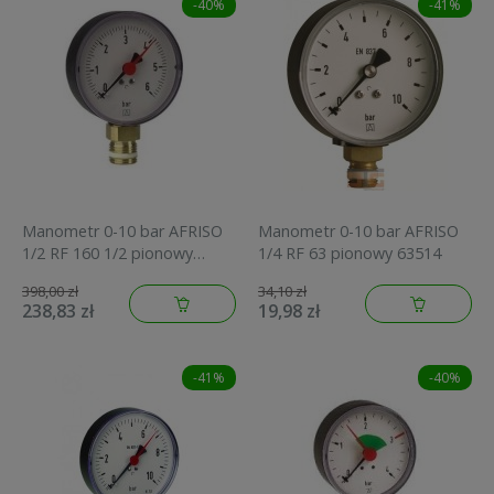
-40%
-41%
Manometr 0-10 bar AFRISO
Manometr 0-10 bar AFRISO
1/2 RF 160 1/2 pionowy
1/4 RF 63 pionowy 63514
85265201
398,00 zł
34,10 zł
238,83 zł
19,98 zł
-41%
-40%