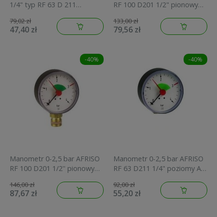
1/4" typ RF 63 D 211
RF 100 D201 1/2" pionowy
poziomy obudowa metalowa
obudowa metalowa
79,02 zł
133,00 zł
85115211
85216201
47,40 zł
79,56 zł
-40%
-40%
Manometr 0-2,5 bar AFRISO
Manometr 0-2,5 bar AFRISO
RF 100 D201 1/2'' pionowy
RF 63 D211 1/4" poziomy AX
obudowa metalowa
obudowa metalowa
146,00 zł
92,00 zł
85212201
85112211
87,67 zł
55,20 zł