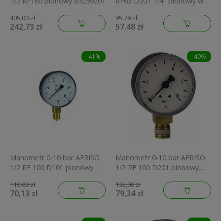
1/2 RF160 pionowy 85259201
RF63 D201 1/4" pionowy w
obudowie metalowej
405,00 zł
95,79 zł
85110201
242,73 zł
57,48 zł
-41%
-40%
Manometr 0-10 bar AFRISO
Manometr 0-10 bar AFRISO
1/2 RF 100 D101 pionowy
1/2 RF 100 D201 pionowy
63614
85215201
119,00 zł
132,00 zł
70,13 zł
79,24 zł