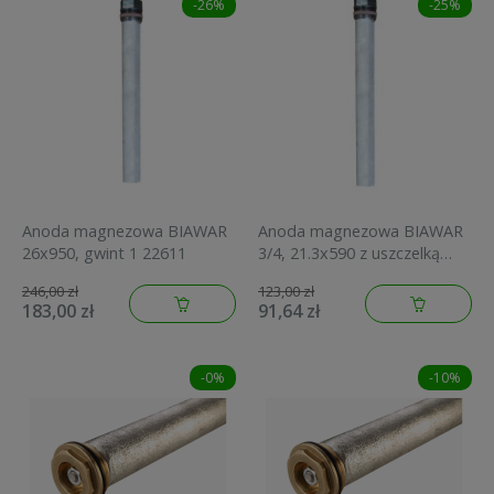
-26%
-25%
Anoda magnezowa BIAWAR
Anoda magnezowa BIAWAR
26x950, gwint 1 22611
3/4, 21.3x590 z uszczelką
22170
246,00 zł
123,00 zł
183,00 zł
91,64 zł
-0%
-10%