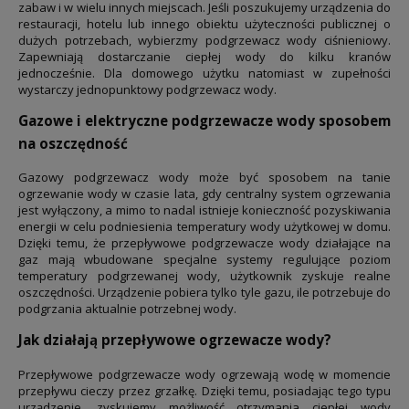
zabaw i w wielu innych miejscach. Jeśli poszukujemy urządzenia do
restauracji, hotelu lub innego obiektu użyteczności publicznej o
dużych potrzebach, wybierzmy podgrzewacz wody ciśnieniowy.
Zapewniają dostarczanie ciepłej wody do kilku kranów
jednocześnie. Dla domowego użytku natomiast w zupełności
wystarczy jednopunktowy podgrzewacz wody.
Gazowe i elektryczne podgrzewacze wody sposobem
na oszczędność
Gazowy podgrzewacz wody może być sposobem na tanie
ogrzewanie wody w czasie lata, gdy centralny system ogrzewania
jest wyłączony, a mimo to nadal istnieje konieczność pozyskiwania
energii w celu podniesienia temperatury wody użytkowej w domu.
Dzięki temu, że przepływowe podgrzewacze wody działające na
gaz mają wbudowane specjalne systemy regulujące poziom
temperatury podgrzewanej wody, użytkownik zyskuje realne
oszczędności. Urządzenie pobiera tylko tyle gazu, ile potrzebuje do
podgrzania aktualnie potrzebnej wody.
Jak działają przepływowe ogrzewacze wody?
Przepływowe podgrzewacze wody ogrzewają wodę w momencie
przepływu cieczy przez grzałkę. Dzięki temu, posiadając tego typu
urządzenie, zyskujemy możliwość otrzymania ciepłej wody