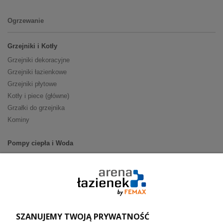
Ogrzewanie
Grzejniki i Kotły
Grzejniki dekoracyjne
Grzejniki łazienkowe
Grzejniki płytowe
Kotły i piece (główne)
Grzałki do grzejnika
Kominy
Pompy ciepła i Woda
Pompy ciepła (producenci)
Ogrzewanie podłogowe (główne)
Podgrzewacze wody
Wymienniki i zasobniki
Naczynia wzbiorcze / Reduktory
SZANUJEMY TWOJĄ PRYWATNOŚĆ