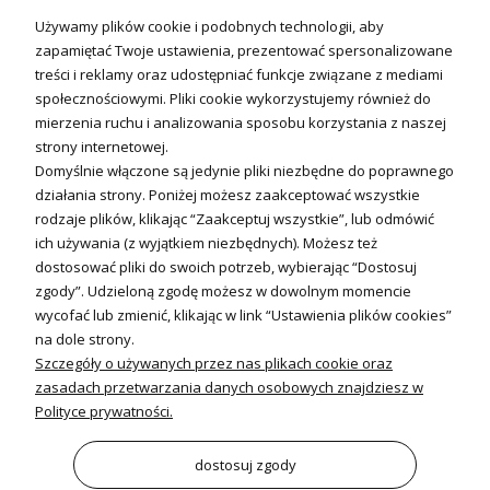
Technika solarna i Sterowanie
Używamy plików cookie i podobnych technologii, aby
Technika solarna
zapamiętać Twoje ustawienia, prezentować spersonalizowane
Fotowoltanika
treści i reklamy oraz udostępniać funkcje związane z mediami
Sterowniki i regulatory
społecznościowymi. Pliki cookie wykorzystujemy również do
mierzenia ruchu i analizowania sposobu korzystania z naszej
Nagrzewnice i kurtyny
strony internetowej.
Domyślnie włączone są jedynie pliki niezbędne do poprawnego
Kuchnia i Wentylacja
działania strony. Poniżej możesz zaakceptować wszystkie
rodzaje plików, klikając “Zaakceptuj wszystkie”, lub odmówić
Kuchnia
ich używania (z wyjątkiem niezbędnych). Możesz też
dostosować pliki do swoich potrzeb, wybierając “Dostosuj
Zlewozmywaki
zgody”. Udzieloną zgodę możesz w dowolnym momencie
Baterie kuchenne
wycofać lub zmienić, klikając w link “Ustawienia plików cookies”
Młynki do odpadów
na dole strony.
Szczegóły o używanych przez nas plikach cookie oraz
Wentylacja i Informacje
zasadach przetwarzania danych osobowych znajdziesz w
Klimatyzacja
Polityce prywatności.
Rekuperacja
Wentylatory
dostosuj zgody