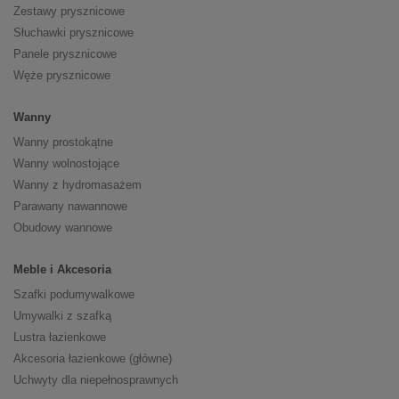
Zestawy prysznicowe
Słuchawki prysznicowe
Panele prysznicowe
Węże prysznicowe
Wanny
Wanny prostokątne
Wanny wolnostojące
Wanny z hydromasażem
Parawany nawannowe
Obudowy wannowe
Meble i Akcesoria
Szafki podumywalkowe
Umywalki z szafką
Lustra łazienkowe
Akcesoria łazienkowe (główne)
Uchwyty dla niepełnosprawnych