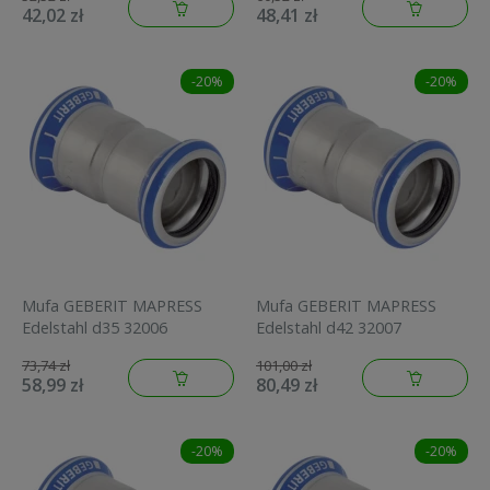
42,02 zł
48,41 zł
-20%
-20%
Mufa GEBERIT MAPRESS
Mufa GEBERIT MAPRESS
Edelstahl d35 32006
Edelstahl d42 32007
73,74 zł
101,00 zł
58,99 zł
80,49 zł
-20%
-20%