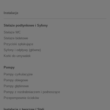
Instalacje
Stelaże podtynkowe i Syfony
Stelaże WC
Stelaże bidetowe
Przyciski spłukujące
Syfony i odpływy (główne)
Korki do umywalek
Pompy
Pompy cyrkulacyjne
Pompy obiegowe
Pompy głębinowe
Pompy z rozdrabniaczem i podnoszące
Przepompownie ścieków
Instalacje z tworzyw / Stali