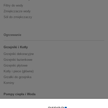
Filtry do wody
Zmiękczacze wody
Sól do zmiękczaczy
Ogrzewanie
Grzejniki i Kotły
Grzejniki dekoracyjne
Grzejniki łazienkowe
Grzejniki płytowe
Kotły i piece (główne)
Grzałki do grzejnika
Kominy
Pompy ciepła i Woda
Pompy ciepła (producenci)
Ogrzewanie podłogowe (główne)