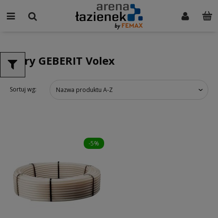
Rury GEBERIT Volex
Sortuj wg:
Nazwa produktu A-Z
-5%