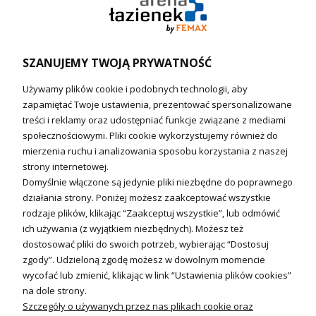
Podgrzewacze wody
Wymienniki i zasobniki
Naczynia wzbiorcze / Reduktory
SZANUJEMY TWOJĄ PRYWATNOŚĆ
Technika solarna i Sterowanie
Używamy plików cookie i podobnych technologii, aby
Technika solarna
zapamiętać Twoje ustawienia, prezentować spersonalizowane
Fotowoltanika
treści i reklamy oraz udostępniać funkcje związane z mediami
Sterowniki i regulatory
społecznościowymi. Pliki cookie wykorzystujemy również do
mierzenia ruchu i analizowania sposobu korzystania z naszej
Nagrzewnice i kurtyny
strony internetowej.
Domyślnie włączone są jedynie pliki niezbędne do poprawnego
Kuchnia i Wentylacja
działania strony. Poniżej możesz zaakceptować wszystkie
rodzaje plików, klikając “Zaakceptuj wszystkie”, lub odmówić
Kuchnia
ich używania (z wyjątkiem niezbędnych). Możesz też
dostosować pliki do swoich potrzeb, wybierając “Dostosuj
Zlewozmywaki
zgody”. Udzieloną zgodę możesz w dowolnym momencie
Baterie kuchenne
wycofać lub zmienić, klikając w link “Ustawienia plików cookies”
Młynki do odpadów
na dole strony.
Szczegóły o używanych przez nas plikach cookie oraz
Wentylacja i Informacje