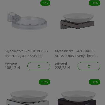
-5%
-36%
Mydelniczka GROHE RELEXA
Mydelniczka HANSGROHE
przezroczysta 27206000
ADDSTORIS czarny chrom
szczotkowany 41746340
114,00 zł
355,00 zł
108,12 zł
228,28 zł
-36%
-36%