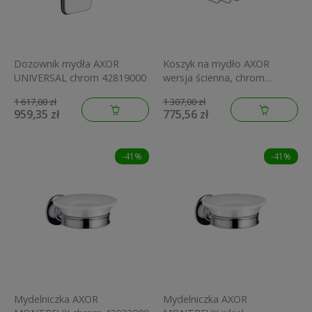
Dozownik mydła AXOR
Koszyk na mydło AXOR
UNIVERSAL chrom 42819000
wersja ścienna, chrom
42065000
1 617,00 zł
1 307,00 zł
959,35 zł
775,56 zł
-41%
-41%
Mydelniczka AXOR
Mydelniczka AXOR