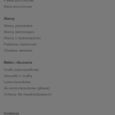
Panele prysznicowe
Węże prysznicowe
Wanny
Wanny prostokątne
Wanny wolnostojące
Wanny z hydromasażem
Parawany nawannowe
Obudowy wannowe
Meble i Akcesoria
Szafki podumywalkowe
Umywalki z szafką
Lustra łazienkowe
Akcesoria łazienkowe (główne)
Uchwyty dla niepełnosprawnych
Instalacje