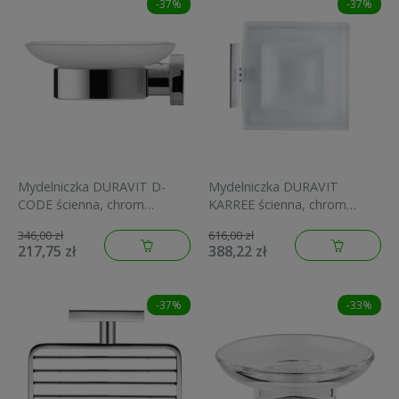
-37%
-37%
Mydelniczka DURAVIT D-
Mydelniczka DURAVIT
CODE ścienna, chrom
KARREE ścienna, chrom
0099171000
0099521000
346,00 zł
616,00 zł
217,75 zł
388,22 zł
-37%
-33%