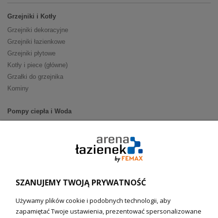
Grzejniki i Kotły
Grzejniki dekoracyjne
Grzejniki łazienkowe
Grzejniki płytowe
Kotły i piece (główne)
Grzałki do grzejnika
Kominy
Pompy ciepła i Woda
Pompy ciepła (producenci)
Ogrzewanie podłogowe (główne)
Podgrzewacze wody
Wymienniki i zasobniki
Naczynia wzbiorcze / Reduktory
SZANUJEMY TWOJĄ PRYWATNOŚĆ
Technika solarna i Sterowanie
Używamy plików cookie i podobnych technologii, aby
Technika solarna
zapamiętać Twoje ustawienia, prezentować spersonalizowane