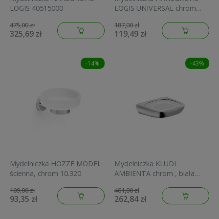
LOGIS 40515000
LOGIS UNIVERSAL chrom
41715000
475,00 zł
187,00 zł
325,69 zł
119,49 zł
-14%
-43%
Mydelniczka HOZZE MODEL
Mydelniczka KLUDI
ścienna, chrom 10.320
AMBIENTA chrom , biała
5398505
109,00 zł
461,00 zł
93,35 zł
262,84 zł