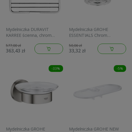
Mydelniczka DURAVIT
Mydelniczka GROHE
KARREE ścienna, chrom
ESSENTIALS Chrom
0099531000
40368001
577,00 zł
50,06 zł
363,43 zł
33,32 zł
-33%
-5%
Mydelniczka GROHE
Mydelniczka GROHE NEW