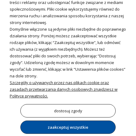
Fotowoltanika
treści i reklamy oraz udostępniać funkcje związane z mediami
Sterowniki i regulatory
społecznościowymi. Pliki cookie wykorzystujemy również do
mierzenia ruchu i analizowania sposobu korzystania z naszej
Nagrzewnice i kurtyny
strony internetowej.
Domyślnie włączone są jedynie pliki niezbędne do poprawnego
Kuchnia i Wentylacja
działania strony. Poniżej możesz zaakceptować wszystkie
rodzaje plików, klikając “Zaakceptuj wszystkie”, lub odmówić
Kuchnia
ich używania (z wyjątkiem niezbędnych). Możesz też
dostosować pliki do swoich potrzeb, wybierając “Dostosuj
Zlewozmywaki
zgody”. Udzieloną zgodę możesz w dowolnym momencie
Baterie kuchenne
wycofać lub zmienić, klikając w link “Ustawienia plików cookies”
Młynki do odpadów
na dole strony.
Szczegóły o używanych przez nas plikach cookie oraz
Wentylacja i Informacje
zasadach przetwarzania danych osobowych znajdziesz w
Klimatyzacja
Polityce prywatności.
Rekuperacja
Wentylatory
dostosuj zgody
zaakceptuj wszystkie