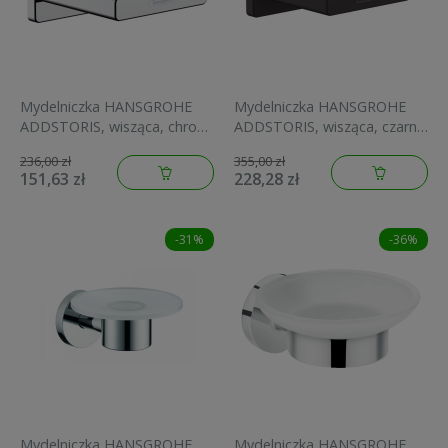
Mydelniczka HANSGROHE
Mydelniczka HANSGROHE
ADDSTORIS, wisząca, chrom
ADDSTORIS, wisząca, czarny
41746000
mat 41746670
236,00 zł
355,00 zł
151,63 zł
228,28 zł
-31%
-36%
Mydelniczka HANSGROHE
Mydelniczka HANSGROHE