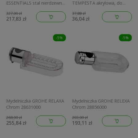
ESSENTIALS stal nierdzewna
TEMPESTA akrylowa, do
40444DC1
drążka prysznicowego 22mm
327,00 zł
37,88 zł
27596000
217,83 zł
36,04 zł
-5%
-5%
Mydelniczka GROHE RELAXA
Mydelniczka GROHE RELEXA
Chrom 28631000
Chrom 28856000
268,00 zł
203,00 zł
255,84 zł
193,11 zł