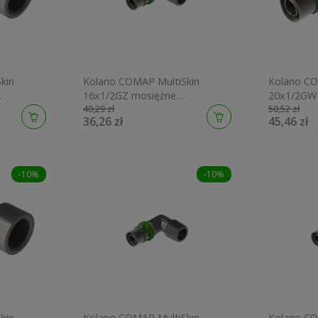
kin
Kolano COMAP MultiSkin
Kolano CO
16x1/2GZ mosiężne
20x1/2GW
40,29 zł
50,52 zł
7092GW1612
7090GW20
36,26 zł
45,46 zł
-10%
-10%
kin
Kolano COMAP MultiSkin
Kolano CO