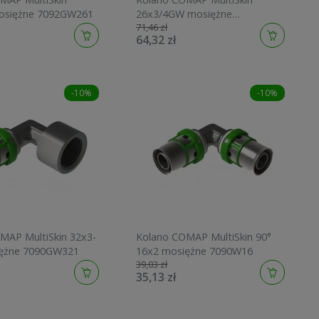
osiężne 7092GW261
26x3/4GW mosiężne
71,46 zł
7090GW2634
64,32 zł
-10%
-10%
MAP MultiSkin 32x3-
Kolano COMAP MultiSkin 90°
ężne 7090GW321
16x2 mosiężne 7090W16
39,03 zł
35,13 zł