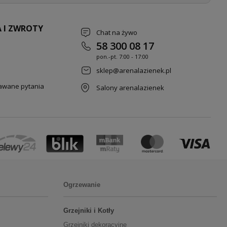
 I ZWROTY
Chat na żywo
58 300 08 17
pon.-pt. 7
:00 - 17:00
sklep@arenalazienek.pl
dawane pytania
Salony arenalazienek
Ogrzewanie
Grzejniki i Kotły
Grzejniki dekoracyjne