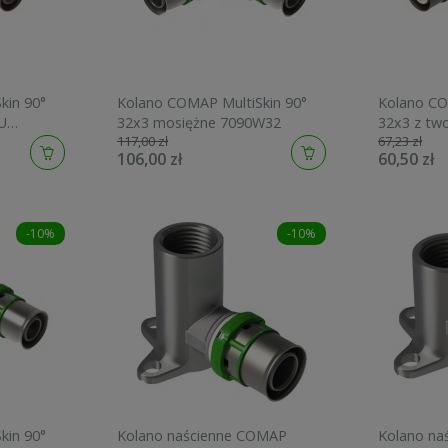
kin 90°
Kolano COMAP MultiSkin 90°
Kolano CO
U
32x3 mosiężne 7090W32
32x3 z tw
117,00 zł
67,23 zł
9090W32
106,00 zł
60,50 zł
-10%
-10%
kin 90°
Kolano naścienne COMAP
Kolano na