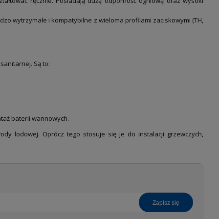
ształtować ręcznie. Posiadają dużą odporność ogniową oraz wysoki
zo wytrzymałe i kompatybilne z wieloma profilami zaciskowymi (TH,
anitarnej. Są to:
taż baterii wannowych.
ody lodowej. Oprócz tego stosuje się je do instalacji grzewczych,
zapisz się