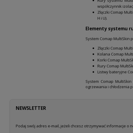
Rury systemu Multi
współczynnik izolacj
Złączki Comap Mult
H i U).
Elementy systemu rur
System Comap MultiSkin po
Złączki Comap MultiSk
Kolana Comap Multi
Korki Comap MultiS
Rury Comap MultiSki
Listwy bateryjne C
System Comap MultiSkin s
ogrzewania i chłodzenia p
NEWSLETTER
Podaj swój adres e-mail, jeżeli chcesz otrzymywać informacje o 