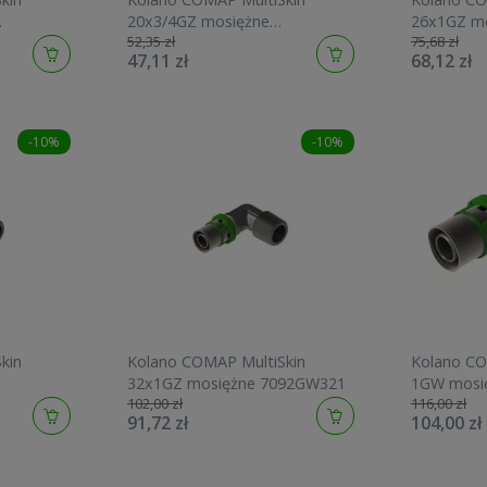
20x3/4GZ mosiężne
26x1GZ m
52,35 zł
75,68 zł
7092GW2034
47,11 zł
68,12 zł
-10%
-10%
kin
Kolano COMAP MultiSkin
Kolano CO
32x1GZ mosiężne 7092GW321
1GW mosi
102,00 zł
116,00 zł
91,72 zł
104,00 zł