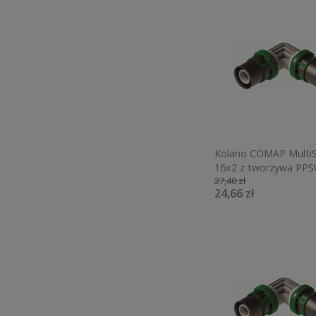
Kolano COMAP MultiS
16x2 z tworzywa PPS
27,40 zł
9090W16
24,66 zł