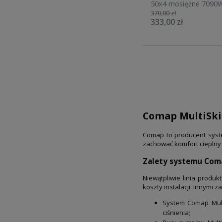
50x4 mosiężne 7090
370,00 zł
333,00 zł
Comap MultiSkin
Comap to producent syst
zachować komfort cieplny
Zalety systemu Com
Niewątpliwie linia produ
koszty instalacji. Innymi z
System Comap Multi
ciśnienia;