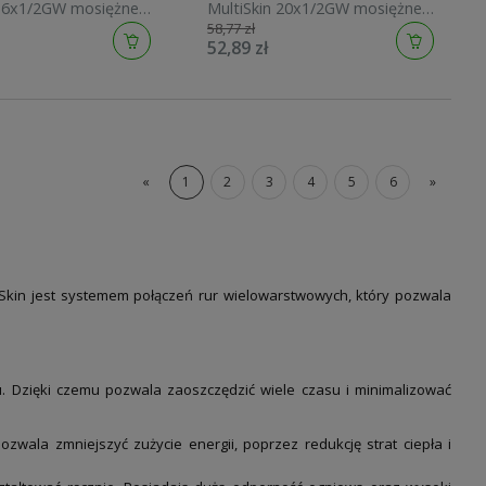
/2GW mosiężne
MultiSkin 20x1/2GW mosiężne
58,77 zł
12
7473GW2012
52,89 zł
«
1
2
3
4
5
6
»
Skin jest systemem połączeń rur wielowarstwowych, który pozwala
. Dzięki czemu pozwala zaoszczędzić wiele czasu i minimalizować
ozwala zmniejszyć zużycie energii, poprzez redukcję strat ciepła i