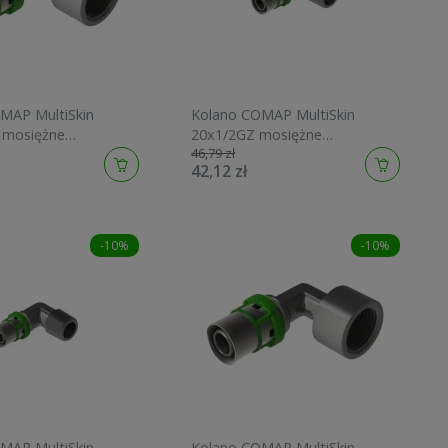
MAP MultiSkin
Kolano COMAP MultiSkin
 mosiężne
20x1/2GZ mosiężne
46,79 zł
12
7092GW2012
42,12 zł
-10%
-10%
MAP MultiSkin
Kolano COMAP MultiSkin