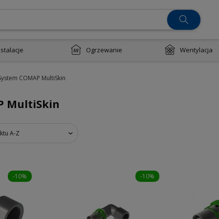
nstalacje
Ogrzewanie
Wentylacja
System COMAP MultiSkin
 MultiSkin
ktu A-Z
-10%
-10%