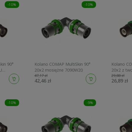
-10%
-10%
kin 90°
Kolano COMAP MultiSkin 90°
Kolano CO
U
20x2 mosiężne 7090W20
20x2 z tw
47,17 zł
29,88 zł
9090W20
42,46 zł
26,89 zł
-10%
-9%