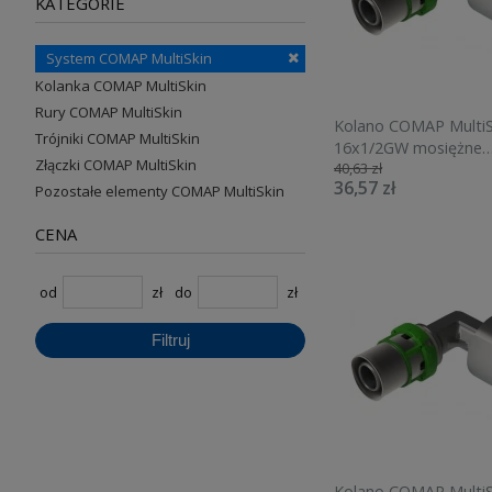
KATEGORIE
System COMAP MultiSkin
Kolanka COMAP MultiSkin
Rury COMAP MultiSkin
Kolano COMAP MultiS
Trójniki COMAP MultiSkin
16x1/2GW mosiężne
Złączki COMAP MultiSkin
40,63 zł
7090GW1612
36,57 zł
Pozostałe elementy COMAP MultiSkin
CENA
od
zł
do
zł
Filtruj
Kolano COMAP MultiS