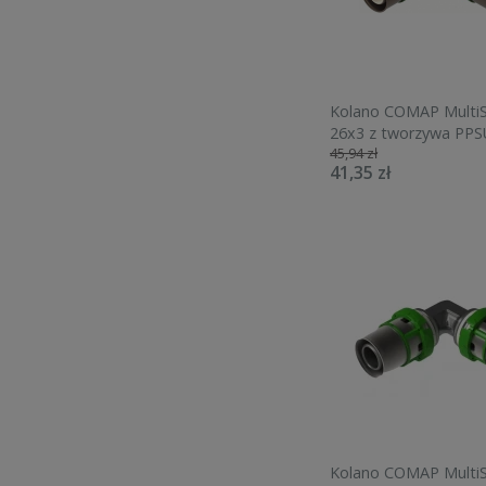
Kolano COMAP MultiS
26x3 z tworzywa PPS
45,94 zł
9090W26
41,35 zł
Kolano COMAP MultiS