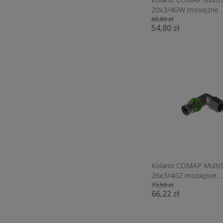
20x3/4GW mosiężne
60,89 zł
7090GW2034
54,80 zł
Kolano COMAP MultiS
26x3/4GZ mosiężne
73,58 zł
7092GW2634
66,22 zł