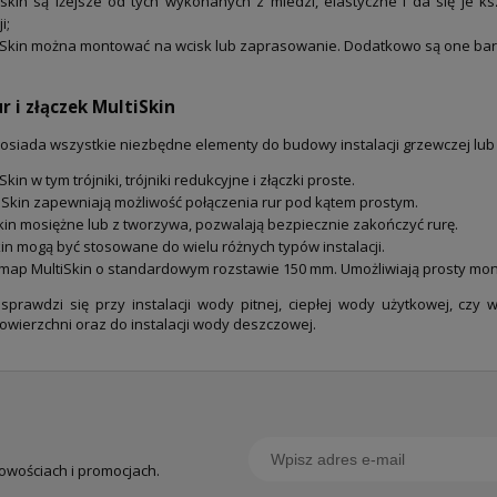
skin są lżejsze od tych wykonanych z miedzi, elastyczne i da się je k
i;
iSkin można montować na wcisk lub zaprasowanie. Dodatkowo są one bard
 i złączek MultiSkin
siada wszystkie niezbędne elementy do budowy instalacji grzewczej lub s
in w tym trójniki, trójniki redukcyjne i złączki proste.
Skin zapewniają możliwość połączenia rur pod kątem prostym.
kin mosiężne lub z tworzywa, pozwalają bezpiecznie zakończyć rurę.
n mogą być stosowane do wielu różnych typów instalacji.
omap MultiSkin o standardowym rozstawie 150 mm. Umożliwiają prosty mon
prawdzi się przy instalacji wody pitnej, ciepłej wody użytkowej, czy w
owierzchni oraz do instalacji wody deszczowej.
nowościach i promocjach.