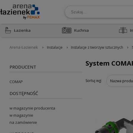
Łazienka
Kuchnia
I
›
›
›
Arena Łazienek
Instalacje
Instalacje z tworzyw sztucznych
System COMAP
PRODUCENT
Sortuj wg:
Nazwa produ
COMAP
DOSTĘPNOŚĆ
w magazynie producenta
w magazynie
na zamówienie