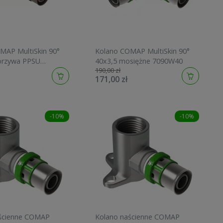
MAP MultiSkin 90°
Kolano COMAP MultiSkin 90°
orzywa PPSU
40x3,5 mosiężne 7090W40
190,00 zł
171,00 zł
-10%
-10%
ścienne COMAP
Kolano naścienne COMAP