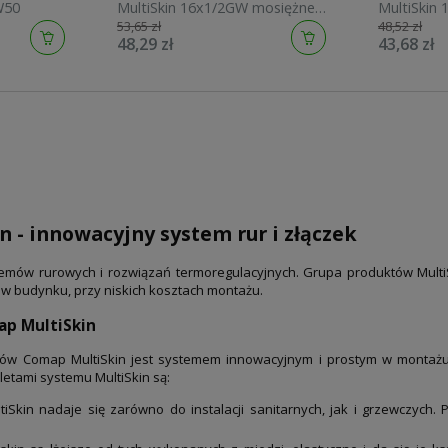
W50
MultiSkin 16x1/2GW mosiężne
MultiSkin 16x1
53,65 zł
48,52 zł
7471GW1612
7473GW16
48,29 zł
43,68 zł
 - innowacyjny system rur i złączek
emów rurowych i rozwiązań termoregulacyjnych. Grupa produktów Multi
 w budynku, przy niskich kosztach montażu.
ap MultiSkin
któw Comap MultiSkin jest systemem innowacyjnym i prostym w montażu
aletami systemu MultiSkin są:
Skin nadaje się zarówno do instalacji sanitarnych, jak i grzewczych. P