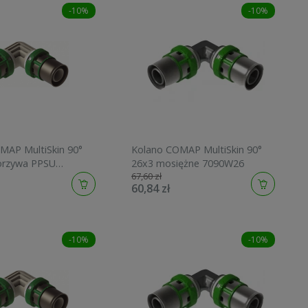
-10%
-10%
MAP MultiSkin 90°
Kolano COMAP MultiSkin 90°
orzywa PPSU
26x3 mosiężne 7090W26
67,60 zł
60,84 zł
-10%
-10%