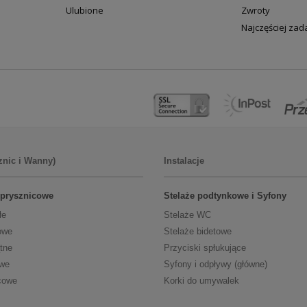
Ulubione
Zwroty
Najczęściej za
znic i Wanny)
Instalacje
 prysznicowe
Stelaże podtynkowe i Syfony
łe
Stelaże WC
owe
Stelaże bidetowe
tne
Przyciski spłukujące
owe
Syfony i odpływy (główne)
cowe
Korki do umywalek