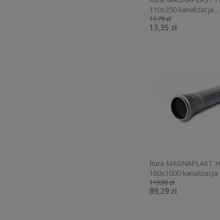
110x250 kanalizacja
17,79 zł
wewnętrzna 10410
13,35 zł
Rura MAGNAPLAST H
160x1000 kanalizacja
119,00 zł
wewnętrzna 10640
89,29 zł