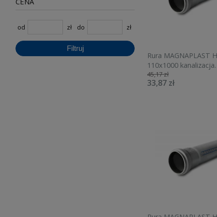
CENA
od
zł
do
zł
Filtruj
Rura MAGNAPLAST H
110x1000 kanalizacja
45,17 zł
wewnętrzna 10440
33,87 zł
Rura MAGNAPLAST H