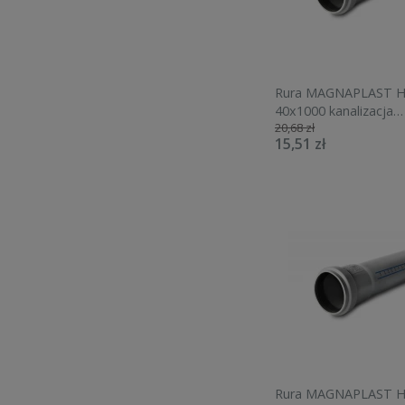
Rura MAGNAPLAST H
40x1000 kanalizacja
20,68 zł
wewnętrzna 10140
15,51 zł
Rura MAGNAPLAST H