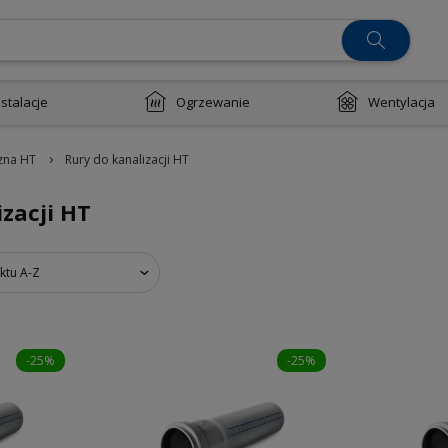
nstalacje
Ogrzewanie
Wentylacja
›
zna HT
Rury do kanalizacji HT
zacji HT
ktu A-Z
-25%
-25%