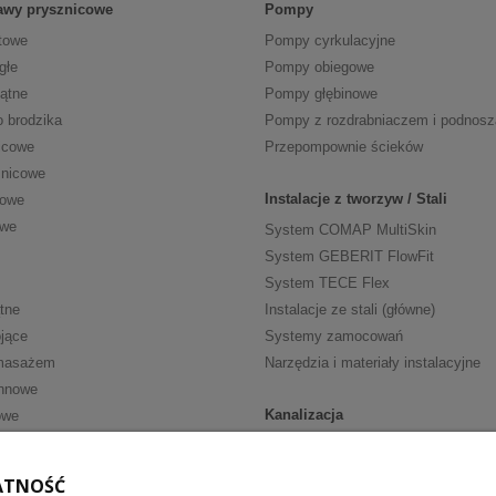
tawy prysznicowe
Pompy
towe
Pompy cyrkulacyjne
głe
Pompy obiegowe
kątne
Pompy głębinowe
o brodzika
Pompy z rozdrabniaczem i podnos
icowe
Przepompownie ścieków
znicowe
Instalacje z tworzyw / Stali
cowe
owe
System COMAP MultiSkin
System GEBERIT FlowFit
System TECE Flex
tne
Instalacje ze stali (główne)
jące
Systemy zamocowań
masażem
Narzędzia i materiały instalacyjne
nnowe
Kanalizacja
owe
Kanalizacja wewn. HT
ria
Kanalizacja wewn. niskoszumowa
ATNOŚĆ