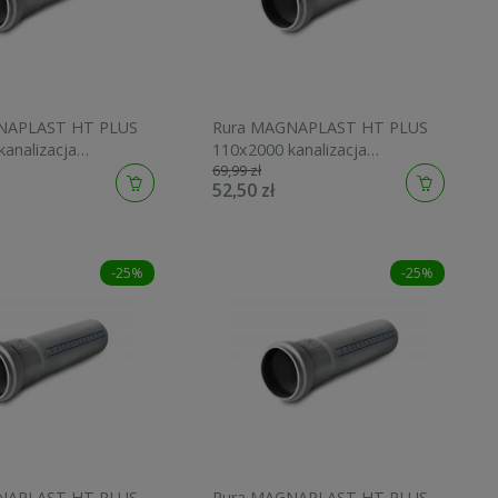
NAPLAST HT PLUS
Rura MAGNAPLAST HT PLUS
analizacja
110x2000 kanalizacja
69,99 zł
a 10450
wewnętrzna 10460
52,50 zł
-25%
-25%
NAPLAST HT PLUS
Rura MAGNAPLAST HT PLUS