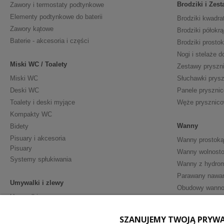
Brodziki i Zes
Zawory i termostaty podtynkowe
Elementy podtynkowe do baterii
Brodziki kwadra
Zawory kątowe
Brodziki półokrą
Baterie - akcesoria i części
Brodziki prosto
Nogi i stelaże d
Miski WC / Toalety
Zestawy pryszn
Miski WC
Słuchawki prys
Deski WC
Panele pryszni
Toalety i deski myjące
Węże prysznic
Kompakty WC
Wanny
Bidety
Pisuary i akcesoria
Wanny prostoką
Pisuary
Wanny wolnosto
Systemy spłukiwania
Wanny z hydro
Parawany nawa
Umywalki i zlewy
Obudowy wann
Umywalki
Półpostumenty
Meble i Akceso
SZANUJEMY TWOJĄ PRYW
Postumenty