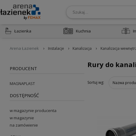
Łazienka
Kuchnia
I
›
›
›
Arena Łazienek
Instalacje
Kanalizacja
Kanalizacja wewnętr
Rury do kanali
PRODUCENT
Sortuj wg:
Nazwa produ
MAGNAPLAST
DOSTĘPNOŚĆ
w magazynie producenta
w magazynie
na zamówienie