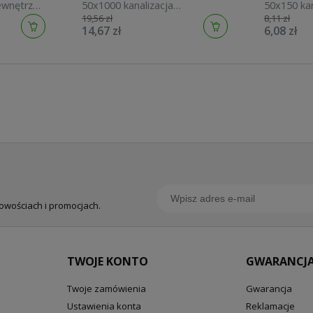
ewnętrzna
50x1000 kanalizacja
50x150 ka
19,56 zł
8,11 zł
wewnętrzna 10240
10200
14,67 zł
6,08 zł
nowościach i promocjach.
TWOJE KONTO
GWARANCJA
Twoje zamówienia
Gwarancja
Ustawienia konta
Reklamacje