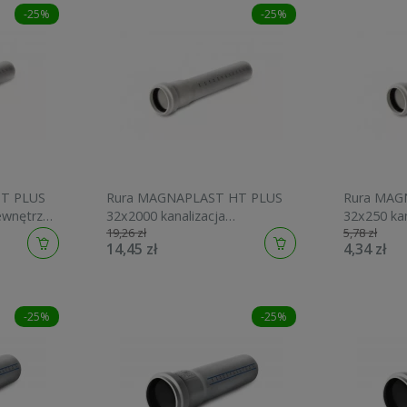
-25%
-25%
T PLUS
Rura MAGNAPLAST HT PLUS
Rura MAG
ewnętrzna
32x2000 kanalizacja
32x250 ka
19,26 zł
5,78 zł
wewnętrzna 408816
408216
14,45 zł
4,34 zł
-25%
-25%