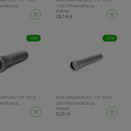
nalizacja
110x750 kanalizacja
37,53 zł
a 10420
wewnętrzna 10430
28,14 zł
-25%
-25%
NAPLAST HT PLUS
Rura MAGNAPLAST HT PLUS
nalizacja
32x1000 kanalizacja
11,01 zł
a 10620
wewnętrzna 408616
8,25 zł