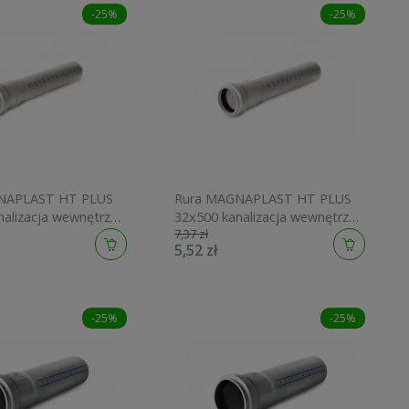
-25%
-25%
NAPLAST HT PLUS
Rura MAGNAPLAST HT PLUS
nalizacja wewnętrzna
32x500 kanalizacja wewnętrzna
7,37 zł
408416
5,52 zł
-25%
-25%