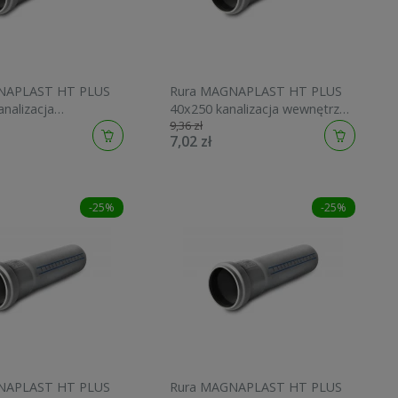
NAPLAST HT PLUS
Rura MAGNAPLAST HT PLUS
nalizacja
40x250 kanalizacja wewnętrzna
9,36 zł
a 10160
10110
7,02 zł
-25%
-25%
NAPLAST HT PLUS
Rura MAGNAPLAST HT PLUS