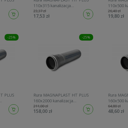
110x315 kanalizacja
110x500 ka
23,37 zł
26,40 zł
wewnętrzna 10415
wewnętrzn
17,53 zł
19,80 zł
-25%
-25%
T PLUS
Rura MAGNAPLAST HT PLUS
Rura MAG
160x2000 kanalizacja
160x500 ka
211,00 zł
64,80 zł
wewnętrzna 10660
wewnętrzn
158,00 zł
48,60 zł