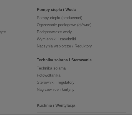
Pompy ciepła i Woda
Pompy ciepła (producenci)
Ogrzewanie podłogowe (główne)
zące
Podgrzewacze wody
Wymienniki i zasobniki
Naczynia wzbiorcze / Reduktory
Technika solarna i Sterowanie
Technika solarna
Fotowoltanika
Sterowniki i regulatory
Nagrzewnice i kurtyny
Kuchnia i Wentylacja
Kuchnia
Zlewozmywaki