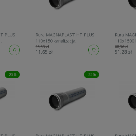
T PLUS
Rura MAGNAPLAST HT PLUS
Rura MAG
110x150 kanalizacja
110x1500 k
15,53 zł
68,36 zł
wewnętrzna 10400
wewnętrzn
11,65 zł
51,28 zł
-25%
-25%
T PLUS
Rura MAGNAPLAST HT PLUS
Rura MAG