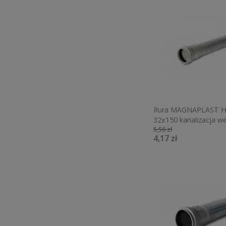
Rura MAGNAPLAST H
32x150 kanalizacja w
5,56 zł
408116
4,17 zł