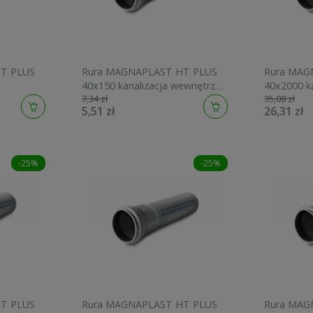
T PLUS
Rura MAGNAPLAST HT PLUS
Rura MAG
40x150 kanalizacja wewnętrzna
40x2000 ka
7,34 zł
35,08 zł
10100
wewnętrzn
5,51 zł
26,31 zł
-25%
-25%
T PLUS
Rura MAGNAPLAST HT PLUS
Rura MAG