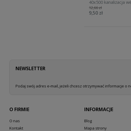
40x500 kanalizacja w
12,66 zł
10120
9,50 zł
NEWSLETTER
Podaj swój adres e-mail, jeżeli chcesz otrzymywać informacje o 
O FIRMIE
INFORMACJE
O nas
Blog
Kontakt
Mapa strony