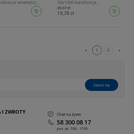
nalizacja wewnętrzna
50x1500 kanalizacja
26,37 zł
wewnętrzna 10250
19,78 zł
«
1
2
»
zapisz się
 I ZWROTY
Chat na żywo
58 300 08 17
pon.-pt. 7
:00 - 17:00