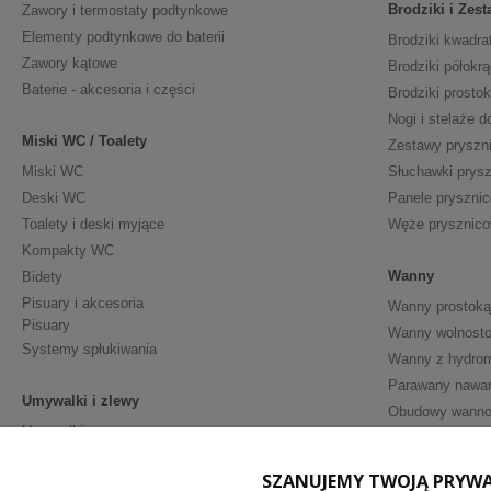
Brodziki i Zes
Zawory i termostaty podtynkowe
Elementy podtynkowe do baterii
Brodziki kwadra
Zawory kątowe
Brodziki półokrą
Baterie - akcesoria i części
Brodziki prosto
Nogi i stelaże d
Miski WC / Toalety
Zestawy pryszn
Miski WC
Słuchawki prys
Deski WC
Panele pryszni
Toalety i deski myjące
Węże prysznic
Kompakty WC
Wanny
Bidety
Pisuary i akcesoria
Wanny prostoką
Pisuary
Wanny wolnosto
Systemy spłukiwania
Wanny z hydro
Parawany nawa
Umywalki i zlewy
Obudowy wann
Umywalki
Półpostumenty
Meble i Akceso
SZANUJEMY TWOJĄ PRYW
Postumenty