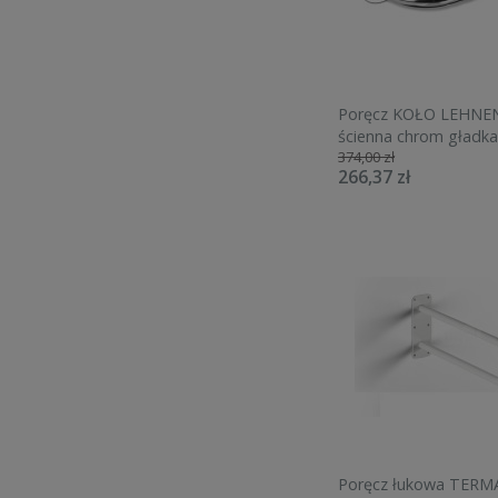
Poręcz KOŁO LEHNEN
ścienna chrom gładka
374,00 zł
L1000101
266,37 zł
Poręcz łukowa TERM