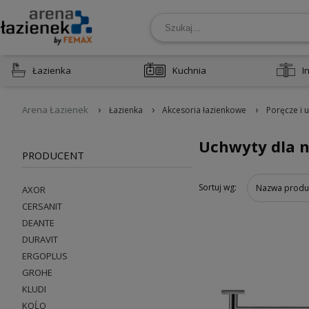
Łazienka
Kuchnia
I
›
›
›
Arena Łazienek
Łazienka
Akcesoria łazienkowe
Poręcze i 
Uchwyty dla 
PRODUCENT
Sortuj wg:
Nazwa produ
AXOR
CERSANIT
DEANTE
DURAVIT
ERGOPLUS
GROHE
KLUDI
KOĹO