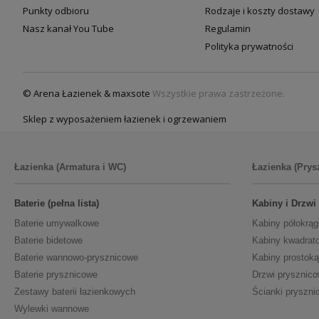
Punkty odbioru
Rodzaje i koszty dostawy
Nasz kanał You Tube
Regulamin
Polityka prywatności
© Arena Łazienek & maxsote
Wszystkie prawa zastrzeżone.
Sklep z wyposażeniem łazienek i ogrzewaniem
Łazienka (Armatura i WC)
Łazienka (Prys
Baterie (pełna lista)
Kabiny i Drzwi
Baterie umywalkowe
Kabiny półokrąg
Baterie bidetowe
Kabiny kwadrat
Baterie wannowo-prysznicowe
Kabiny prostoką
Baterie prysznicowe
Drzwi prysznic
Zestawy baterii łazienkowych
Ścianki pryszni
Wylewki wannowe