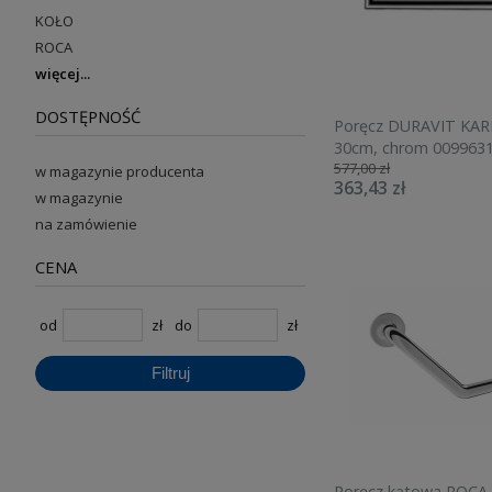
KOŁO
ROCA
więcej
DOSTĘPNOŚĆ
Poręcz DURAVIT KAR
30cm, chrom 009963
577,00 zł
w magazynie producenta
363,43 zł
w magazynie
na zamówienie
CENA
od
zł
do
zł
Filtruj
Poręcz kątowa ROCA