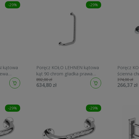
-29%
-29%
N kątowa
Poręcz KOŁO LEHNEN kątowa
Poręcz K
lewa
kąt 90 chrom gładka prawa
ścienna ch
892,00 zł
374,00 zł
306x610 L1012111
L1000102
634,80 zł
266,37 zł
-29%
-29%