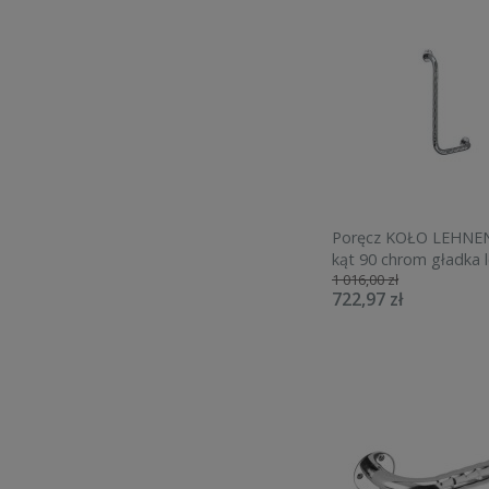
Poręcz KOŁO LEHNE
kąt 90 chrom gładka 
1 016,00 zł
306x610 L1012121
722,97 zł