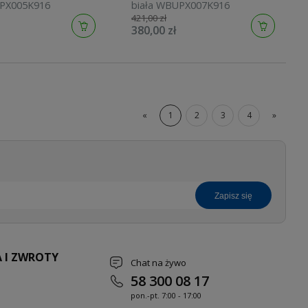
UPX005K916
biała WBUPX007K916
421,00 zł
380,00 zł
«
1
2
3
4
»
zapisz się
 I ZWROTY
Chat na żywo
58 300 08 17
pon.-pt. 7
:00 - 17:00