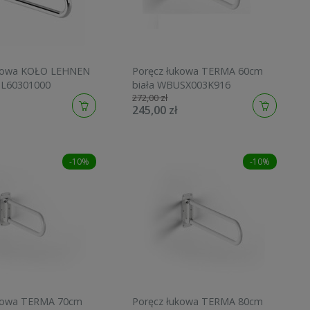
ukowa KOŁO LEHNEN
Poręcz łukowa TERMA 60cm
L60301000
biała WBUSX003K916
272,00 zł
245,00 zł
-10%
-10%
ukowa TERMA 70cm
Poręcz łukowa TERMA 80cm