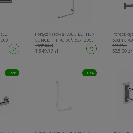
REE
Poręcz kątowa KOŁO LEHNEN
Poręcz ką
1000
CONCEPT PRO 90°, 60x120cm,
60cm ERG
1 897,00 zł
400,00 zł
prawa L60235100
1 349,77 zł
328,00 zł
-19%
-19%
 ACCESS
Poręcz kątowa ROCA ACCESS
Poręcz K