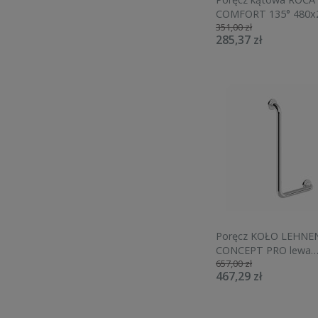
COMFORT 135° 480
351,00 zł
stal nierdzewna A81
285,37 zł
Poręcz KOŁO LEHNE
CONCEPT PRO lewa
657,00 zł
L60121200
467,29 zł