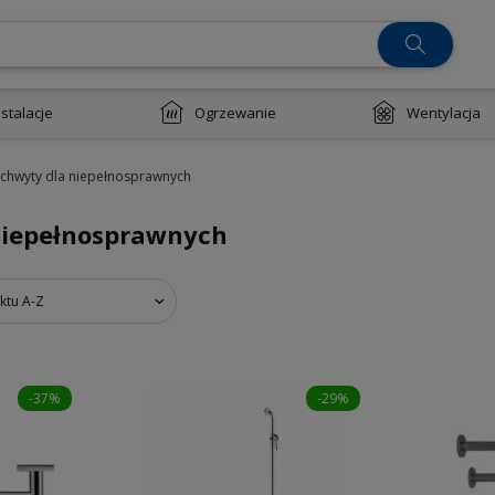
nstalacje
Ogrzewanie
Wentylacja
uchwyty dla niepełnosprawnych
niepełnosprawnych
ktu A-Z
-37%
-29%