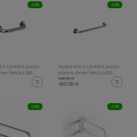
-29%
-29%
OŁO LEHNEN prosta
Poręcz KOŁO LEHNEN prosta
rom falista L300
ścienna chrom falista L600
648,00 zł
L1000602
460,98 zł
-29%
-10%