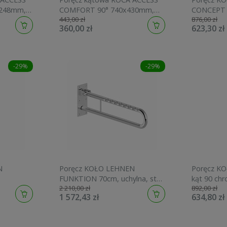
x248mm,
COMFORT 90° 740x430mm,
CONCEPT 
443,00 zł
876,00 zł
6931001
lewa, biała A816906009
L6030200
360,00 zł
623,30 zł
-29%
-29%
N
Poręcz KOŁO LEHNEN
Poręcz K
FUNKTION 70cm, uchylna, stal
kąt 90 chr
2 210,00 zł
892,00 zł
nierdzewna L1061002
306x610 L
1 572,43 zł
634,80 zł