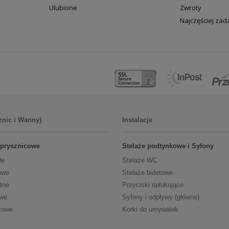
Ulubione
Zwroty
Najczęściej za
znic i Wanny)
Instalacje
 prysznicowe
Stelaże podtynkowe i Syfony
łe
Stelaże WC
owe
Stelaże bidetowe
tne
Przyciski spłukujące
owe
Syfony i odpływy (główne)
cowe
Korki do umywalek