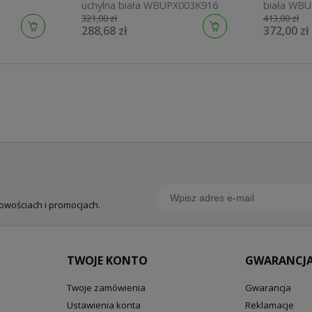
uchylna biała WBUPX003K916
biała WB
321,00 zł
413,00 zł
288,68 zł
372,00 zł
nowościach i promocjach.
TWOJE KONTO
GWARANCJA
Twoje zamówienia
Gwarancja
Ustawienia konta
Reklamacje