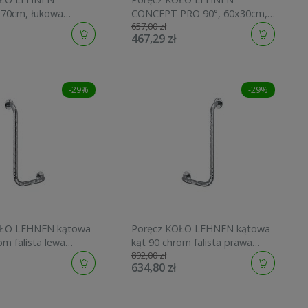
70cm, łukowa
CONCEPT PRO 90°, 60x30cm,
657,00 zł
0
kątowa, prawa L60121100
467,29 zł
-29%
-29%
OŁO LEHNEN kątowa
Poręcz KOŁO LEHNEN kątowa
om falista lewa
kąt 90 chrom falista prawa
892,00 zł
1012122
306x610 L1012112
634,80 zł