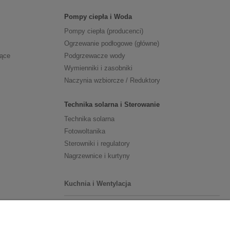
Pompy ciepła i Woda
Pompy ciepła (producenci)
Ogrzewanie podłogowe (główne)
zące
Podgrzewacze wody
Wymienniki i zasobniki
Naczynia wzbiorcze / Reduktory
Technika solarna i Sterowanie
Technika solarna
Fotowoltanika
Sterowniki i regulatory
Nagrzewnice i kurtyny
Kuchnia i Wentylacja
Kuchnia
Zlewozmywaki