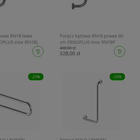
towa RN18 lewa
Poręcz kątowa RN18 prawa 60
OPLUS inox RN18L
cm ERGOPLUS inox RN18P
400,00 zł
328,00 zł
-29%
-29%
OŁO LEHNEN
Poręcz KOŁO LEHNEN