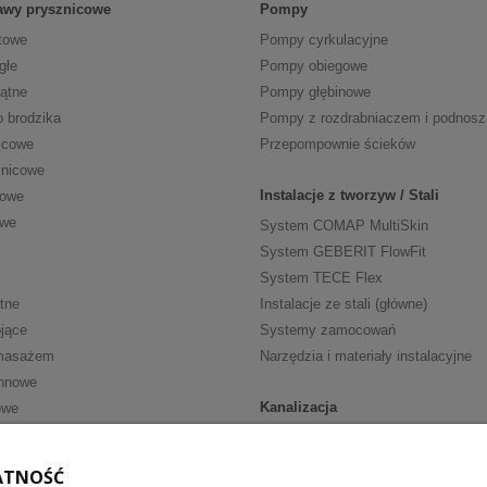
tawy prysznicowe
Pompy
towe
Pompy cyrkulacyjne
głe
Pompy obiegowe
kątne
Pompy głębinowe
o brodzika
Pompy z rozdrabniaczem i podnos
icowe
Przepompownie ścieków
znicowe
Instalacje z tworzyw / Stali
cowe
owe
System COMAP MultiSkin
System GEBERIT FlowFit
System TECE Flex
tne
Instalacje ze stali (główne)
jące
Systemy zamocowań
masażem
Narzędzia i materiały instalacyjne
nnowe
Kanalizacja
owe
Kanalizacja wewn. HT
ria
Kanalizacja wewn. niskoszumowa
ATNOŚĆ