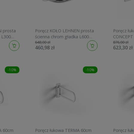
 prosta
Poręcz KOŁO LEHNEN prosta
Poręcz ł
 L300
ścienna chrom gładka L600
CONCEPT 
648,00 zł
876,00 zł
L1000601
460,98 zł
623,30 zł
-10%
-10%
A 60cm
Poręcz łukowa TERMA 60cm
Poręcz ł