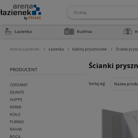
Łazienka
Kuchnia
I
›
›
›
Arena Łazienek
Łazienka
Kabiny prysznicowe
Ścianki prys
Ścianki prysz
PRODUCENT
Sortuj wg:
Nazwa produ
CERSANIT
DEANTE
HUPPE
KERMI
KOŁO
PURMO
RAVAK
ROCA