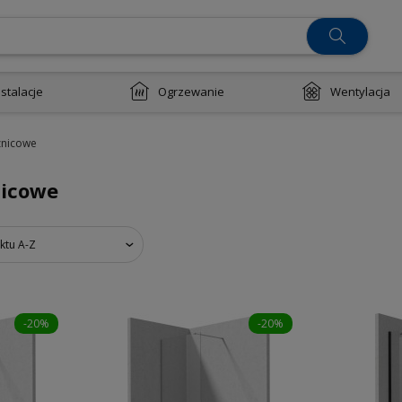
nstalacje
Ogrzewanie
Wentylacja
znicowe
nicowe
ktu A-Z
-20%
-20%