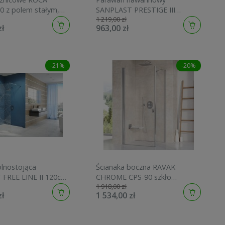
0 z polem stałym,
SANPLAST PRESTIGE III
1 219,00 zł
at AM4609016M
KW/PRIII 75cm, szkło W0, Glass
zł
963,00 zł
Protect, Srebrny Błyszczący
600073102038401
-21%
-20%
olnostojąca
Ścianaka boczna RAVAK
FREE LINE II 120cm.
CHROME CPS-90 szkło
1 918,00 zł
Glass Protect,
transparent profil satyna H
zł
1 534,00 zł
yszczący
1950 9QV70U00Z1
6042401