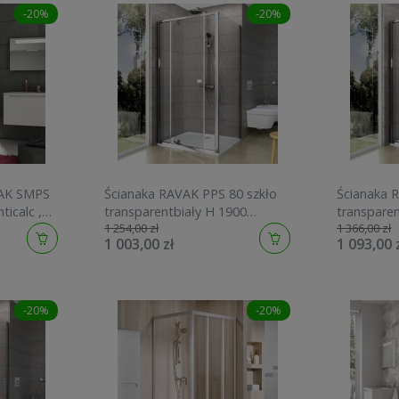
-20%
-20%
VAK SMPS
Ścianaka RAVAK PPS 80 szkło
Ścianaka 
ticalc ,
transparentbiały H 1900
transpare
1 254,00 zł
1 366,00 zł
90G40100Z1
90G40U00
1 003,00 zł
1 093,00 
-20%
-20%