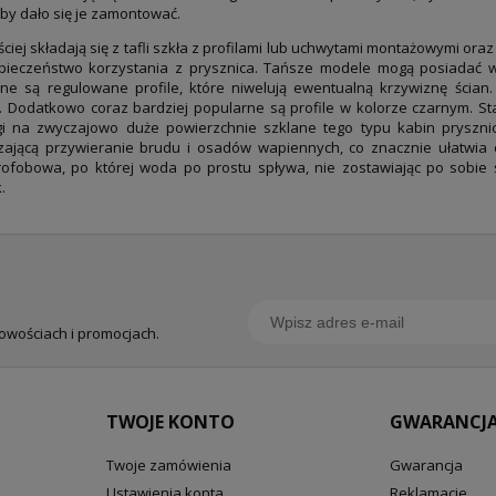
by dało się je zamontować.
ściej składają się z tafli szkła z profilami lub uchwytami montażowymi 
pieczeństwo korzystania z prysznica. Tańsze modele mogą posiadać wy
ne są regulowane profile, które niwelują ewentualną krzywiznę ścian
. Dodatkowo coraz bardziej popularne są profile w kolorze czarnym. St
i na zwyczajowo duże powierzchnie szklane tego typu kabin pryszni
jszającą przywieranie brudu i osadów wapiennych, co znacznie ułatwi
fobowa, po której woda po prostu spływa, nie zostawiając po sobie s
.
nowościach i promocjach.
TWOJE KONTO
GWARANCJA
Twoje zamówienia
Gwarancja
Ustawienia konta
Reklamacje