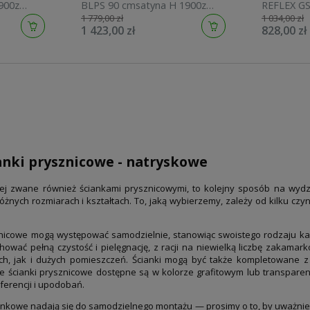
900z
BLPS 90 cmsatyna H 1900z
REFLEX G
1 779,00 zł
1 034,00 zł
H70100Z1
powłoką anticalc 9BH70U00Z1
1 423,00 zł
828,00 zł
anki prysznicowe - natryskowe
zej zwane również ściankami prysznicowymi, to kolejny sposób na wydz
óżnych rozmiarach i kształtach. To, jaką wybierzemy, zależy od kilku czy
nicowe mogą występować samodzielnie, stanowiąc swoistego rodzaju kab
ować pełną czystość i pielęgnację, z racji na niewielką liczbę zakamark
h, jak i dużych pomieszczeń. Ścianki mogą być także kompletowane z 
e ścianki prysznicowe dostępne są w kolorze grafitowym lub transparen
ferencji i upodobań.
zienkowe nadają się do samodzielnego montażu — prosimy o to, by uważni