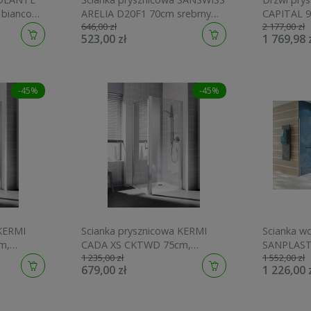
 bianco
ARELIA D20F1 70cm srebrny
CAPITAL 9
646,00 zł
2 177,00 zł
polerowany D20F10704007
czarny m
523,00 zł
1 769,98 
-45%
-45%
 KERMI
Scianka prysznicowa KERMI
Scianka w
m,
CADA XS CKTWD 75cm,
SANPLAST 
1 235,00 zł
1 552,00 zł
łysk
H=200cm, srebrny połysk
Szkło W0, 
679,00 zł
1 226,00 
CKTWD07520VPK
Srebrny Bł
60026104