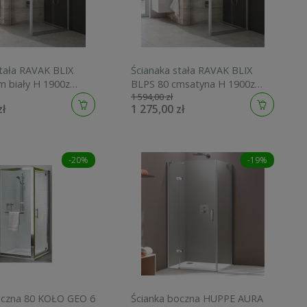
stała RAVAK BLIX
Ścianaka stała RAVAK BLIX
m biały H 1900z
BLPS 80 cmsatyna H 1900z
1 594,00 zł
nticalc 9BH40100Z1
powłoką anticalc 9BH40U00Z1
zł
1 275,00 zł
-20%
-19%
oczna 80 KOŁO GEO 6
Ścianka boczna HUPPE AURA