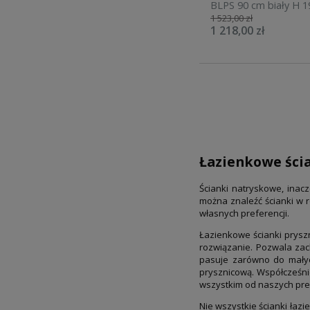
BLPS 90 cm biały H 1
1 523,00 zł
powłoką anticalc 9B
1 218,00 zł
Łazienkowe ści
Ścianki natryskowe, inac
można znaleźć ścianki w r
własnych preferencji.
Łazienkowe ścianki prysz
rozwiązanie. Pozwala zach
pasuje zarówno do małyc
prysznicową. Współcześni
wszystkim od naszych pre
Nie wszystkie ścianki ła