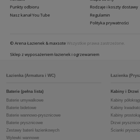
Punkty odbioru
Rodzaje i koszty dostawy
Nasz kanał You Tube
Regulamin
Polityka prywatności
© Arena Łazienek & maxsote
Wszystkie prawa zastrzeżone.
Sklep z wyposażeniem łazienek i ogrzewaniem
Łazienka (Armatura i WC)
Łazienka (Prys
Baterie (pełna lista)
Kabiny i Drzwi
Baterie umywalkowe
Kabiny półokrąg
Baterie bidetowe
Kabiny kwadrat
Baterie wannowo-prysznicowe
Kabiny prostoką
Baterie prysznicowe
Drzwi prysznic
Zestawy baterii łazienkowych
Ścianki pryszni
Wylewki wannowe