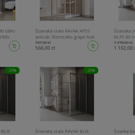
0 szkło
Ścianaka stała RAVAK APSS
Ścianaka 
 1900
anticalc 90cmszkło grape biały
BLPS 80 c
707,00 zł
1 378,00 zł
94070102ZG
powłoką a
566,00 zł
1 102,00 
-20%
-20%
 BLIX
Ścianaka stała RAVAK BLIX
Ścianka b