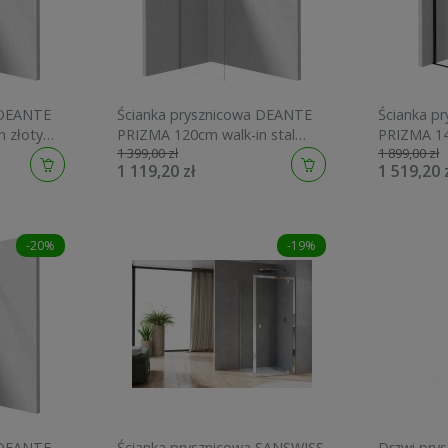
 DEANTE
Ścianka prysznicowa DEANTE
Ścianka p
 złoty
PRIZMA 120cm walk-in stal
PRIZMA 14
1 399,00 zł
1 899,00 zł
 R30P
szczotkowana KTJ F32P
przesuwna
1 119,20 zł
1 519,20 
-20%
-19%
 DEANTE
Ścianka prysznicowa SANSWISS
Drzwi pry