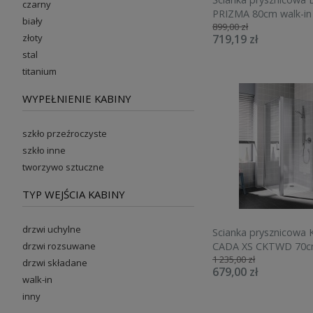
czarny
PRIZMA 80cm walk-in
biały
899,00 zł
KTJ A38P
złoty
719,19 zł
stal
titanium
WYPEŁNIENIE KABINY
szkło przeźroczyste
szkło inne
tworzywo sztuczne
TYP WEJŚCIA KABINY
drzwi uchylne
Scianka prysznicowa
drzwi rozsuwane
CADA XS CKTWD 70c
1 235,00 zł
H=200cm, srebrny po
drzwi składane
679,00 zł
CKTWD07020VPK
walk-in
inny