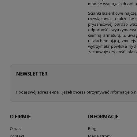
modele wymagają drzwi, a
Ścianki łazienkowe najczę
rozwiązania, a także bez
prysznicowej bardzo waż
odporność i wytrzymałość
ciemną armaturą. Z uwag
uszlachetniającą, zmnie
wytrzymała powłoka hydro
zachowuje czystość i blask
NEWSLETTER
Podaj swój adres e-mail, jeżeli chcesz otrzymywać informacje o 
O FIRMIE
INFORMACJE
O nas
Blog
Kontakt
Mapa strony