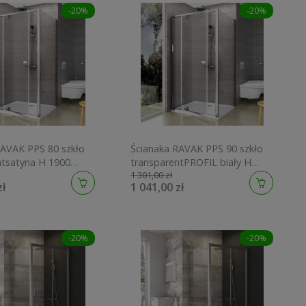
-20%
-20%
RAVAK PPS 80 szkło
Ścianaka RAVAK PPS 90 szkło
ntsatyna H 1900
transparentPROFIL biały H
1 301,00 zł
Z1
1900 90G70100Z1
zł
1 041,00 zł
-20%
-20%