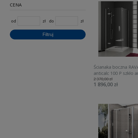
CENA
od
zł
do
zł
Filtruj
Ścianaka boczna RA
anticalc 100 P szkło an
2 370,00 zł
profil Chrom, H 1900
1 896,00 zł
9SPA0A00Z1