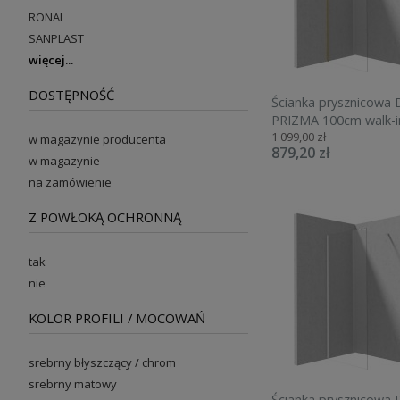
RONAL
SANPLAST
więcej
DOSTĘPNOŚĆ
Ścianka prysznicowa
PRIZMA 100cm walk-in
1 099,00 zł
szczotkowany KTJ
w magazynie producenta
879,20 zł
w magazynie
na zamówienie
Z POWŁOKĄ OCHRONNĄ
tak
nie
KOLOR PROFILI / MOCOWAŃ
srebrny błyszczący / chrom
srebrny matowy
Ścianka prysznicowa