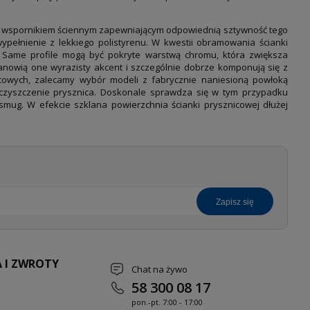
oraz wspornikiem ściennym zapewniającym odpowiednią sztywność tego
pełnienie z lekkiego polistyrenu. W kwestii obramowania ścianki
. Same profile mogą być pokryte warstwą chromu, która zwiększa
anowią one wyrazisty akcent i szczególnie dobrze komponują się z
cowych, zalecamy wybór modeli z fabrycznie naniesioną powłoką
a czyszczenie prysznica. Doskonale sprawdza się w tym przypadku
mug. W efekcie szklana powierzchnia ścianki prysznicowej dłużej
zapisz się
 I ZWROTY
Chat na żywo
58 300 08 17
pon.-pt. 7
:00 - 17:00