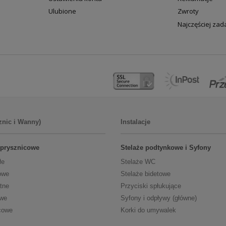
Ulubione
Zwroty
Najczęściej za
znic i Wanny)
Instalacje
 prysznicowe
Stelaże podtynkowe i Syfony
łe
Stelaże WC
owe
Stelaże bidetowe
tne
Przyciski spłukujące
owe
Syfony i odpływy (główne)
cowe
Korki do umywalek