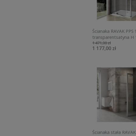
Ścianaka RAVAK PPS 9
transparentsatyna H
1 471,00 zł
90G70U00Z1
1 177,00 zł
Ścianaka stała RAVAK