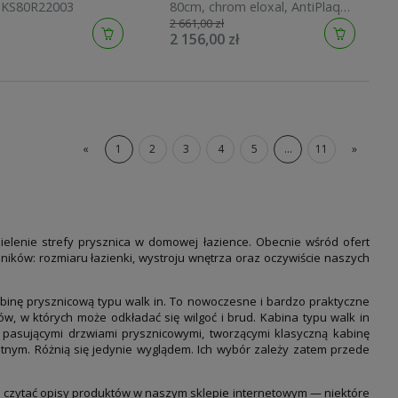
SKS80R22003
80cm, chrom eloxal, AntiPlaque
2 661,00 zł
400603092322
2 156,00 zł
«
1
2
3
4
5
...
11
»
ielenie strefy prysznica w domowej łazience. Obecnie wśród ofert
nników: rozmiaru łazienki, wystroju wnętrza oraz oczywiście naszych
inę prysznicową typu walk in. To nowoczesne i bardzo praktyczne
ów, w których może odkładać się wilgoć i brud. Kabina typu walk in
pasującymi drzwiami prysznicowymi, tworzącymi klasyczną kabinę
tnym. Różnią się jedynie wyglądem. Ich wybór zależy zatem przede
e czytać opisy produktów w naszym sklepie internetowym — niektóre