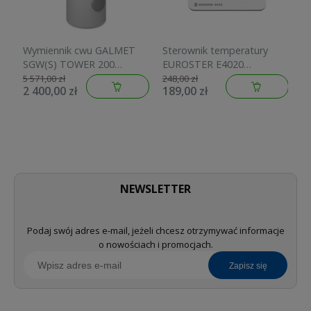
Wymiennik cwu GALMET
Sterownik temperatury
W
SGW(S) TOWER 200
EUROSTER E4020
c
wężownica spiralna, pianka
przewodowy E4020
a
5 571,00 zł
248,00 zł
11
2 400,00 zł
189,00 zł
5
poliuretanowa skay 26-
s
208000
8
NEWSLETTER
Podaj swój adres e-mail, jeżeli chcesz otrzymywać informacje
o nowościach i promocjach.
zapisz się