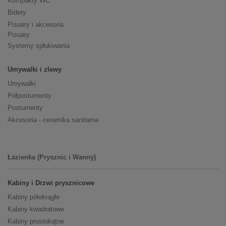
Kompakty WC
Bidety
Pisuary i akcesoria
Pisuary
Systemy spłukiwania
Umywalki i zlewy
Umywalki
Półpostumenty
Postumenty
Akcesoria - ceramika sanitarna
Łazienka (Prysznic i Wanny)
Kabiny i Drzwi prysznicowe
Kabiny półokrągłe
Kabiny kwadratowe
Kabiny prostokątne