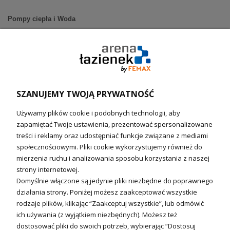
Pompy ciepła i Woda
Pompy ciepła (producenci)
Ogrzewanie podłogowe (główne)
Podgrzewacze wody
Wymienniki i zasobniki
Naczynia wzbiorcze / Reduktory
SZANUJEMY TWOJĄ PRYWATNOŚĆ
Technika solarna i Sterowanie
Używamy plików cookie i podobnych technologii, aby
Technika solarna
zapamiętać Twoje ustawienia, prezentować spersonalizowane
Fotowoltanika
treści i reklamy oraz udostępniać funkcje związane z mediami
Sterowniki i regulatory
społecznościowymi. Pliki cookie wykorzystujemy również do
mierzenia ruchu i analizowania sposobu korzystania z naszej
Nagrzewnice i kurtyny
strony internetowej.
Domyślnie włączone są jedynie pliki niezbędne do poprawnego
Kuchnia i Wentylacja
działania strony. Poniżej możesz zaakceptować wszystkie
rodzaje plików, klikając “Zaakceptuj wszystkie”, lub odmówić
Kuchnia
ich używania (z wyjątkiem niezbędnych). Możesz też
dostosować pliki do swoich potrzeb, wybierając “Dostosuj
Zlewozmywaki