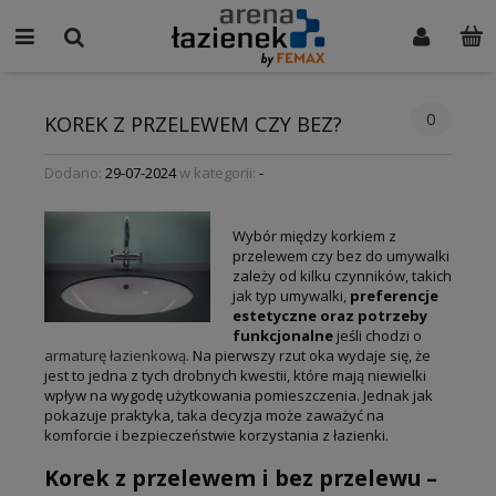
0
KOREK Z PRZELEWEM CZY BEZ?
Dodano:
29-07-2024
w kategorii:
-
Wybór między korkiem z
przelewem czy bez do umywalki
zależy od kilku czynników, takich
jak typ umywalki,
preferencje
estetyczne oraz potrzeby
funkcjonalne
jeśli chodzi o
armaturę łazienkową
. Na pierwszy rzut oka wydaje się, że
jest to jedna z tych drobnych kwestii, które mają niewielki
wpływ na wygodę użytkowania pomieszczenia. Jednak jak
pokazuje praktyka, taka decyzja może zaważyć na
komforcie i bezpieczeństwie korzystania z łazienki.
Korek z przelewem i bez przelewu –