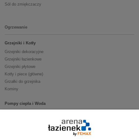
Sól do zmiękczaczy
Ogrzewanie
Grzejniki i Kotły
Grzejniki dekoracyjne
Grzejniki łazienkowe
Grzejniki płytowe
Kotły i piece (główne)
Grzałki do grzejnika
Kominy
Pompy ciepła i Woda
Pompy ciepła (producenci)
Ogrzewanie podłogowe (główne)
Podgrzewacze wody
Wymienniki i zasobniki