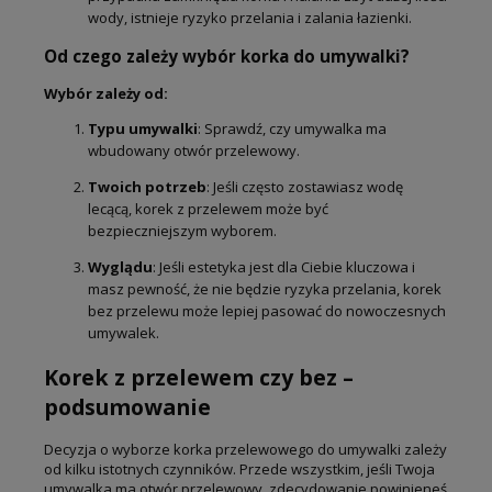
wody, istnieje ryzyko przelania i zalania łazienki.
Od czego zależy wybór korka do umywalki?
Wybór zależy od:
Typu umywalki
: Sprawdź, czy umywalka ma
wbudowany otwór przelewowy.
Twoich potrzeb
: Jeśli często zostawiasz wodę
lecącą, korek z przelewem może być
bezpieczniejszym wyborem.
Wyglądu
: Jeśli estetyka jest dla Ciebie kluczowa i
masz pewność, że nie będzie ryzyka przelania, korek
bez przelewu może lepiej pasować do nowoczesnych
umywalek.
Korek z przelewem czy bez –
podsumowanie
Decyzja o wyborze korka przelewowego do umywalki zależy
od kilku istotnych czynników. Przede wszystkim, jeśli Twoja
umywalka ma otwór przelewowy, zdecydowanie powinieneś