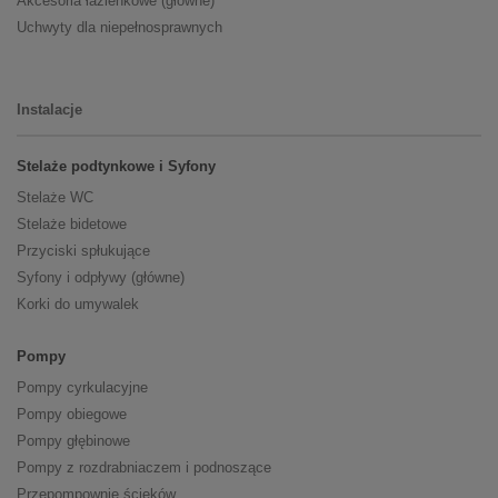
Akcesoria łazienkowe (główne)
Uchwyty dla niepełnosprawnych
Instalacje
Stelaże podtynkowe i Syfony
Stelaże WC
Stelaże bidetowe
Przyciski spłukujące
Syfony i odpływy (główne)
Korki do umywalek
Pompy
Pompy cyrkulacyjne
Pompy obiegowe
Pompy głębinowe
Pompy z rozdrabniaczem i podnoszące
Przepompownie ścieków