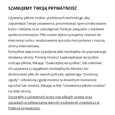
Naczynia wzbiorcze / Reduktory
SZANUJEMY TWOJĄ PRYWATNOŚĆ
Technika solarna i Sterowanie
Używamy plików cookie i podobnych technologii, aby
Technika solarna
zapamiętać Twoje ustawienia, prezentować spersonalizowane
Fotowoltanika
treści i reklamy oraz udostępniać funkcje związane z mediami
Sterowniki i regulatory
społecznościowymi. Pliki cookie wykorzystujemy również do
mierzenia ruchu i analizowania sposobu korzystania z naszej
Nagrzewnice i kurtyny
strony internetowej.
Domyślnie włączone są jedynie pliki niezbędne do poprawnego
Kuchnia i Wentylacja
działania strony. Poniżej możesz zaakceptować wszystkie
rodzaje plików, klikając “Zaakceptuj wszystkie”, lub odmówić
Kuchnia
ich używania (z wyjątkiem niezbędnych). Możesz też
dostosować pliki do swoich potrzeb, wybierając “Dostosuj
Zlewozmywaki
zgody”. Udzieloną zgodę możesz w dowolnym momencie
Baterie kuchenne
wycofać lub zmienić, klikając w link “Ustawienia plików cookies”
Młynki do odpadów
na dole strony.
Szczegóły o używanych przez nas plikach cookie oraz
Wentylacja i Informacje
zasadach przetwarzania danych osobowych znajdziesz w
Klimatyzacja
Polityce prywatności.
Rekuperacja