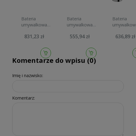
Bateria
Bateria
Bateria
umywalkowa
umywalkowa
umywalkow
GROHE
GROHE
HANSGRO
831,23 zł
555,94 zł
636,89 zł
ESSENCE S bez
ESSENCE
VIVENIS 11
korka, cool
chrom
bez korka,
sunrise
23589001
chrom
23589GL1
75022000
Komentarze do wpisu (0)
Imię i nazwisko:
Komentarz: