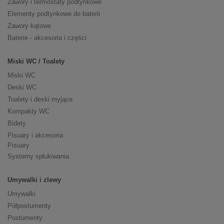
Zawory i termostaty podtynkowe
Elementy podtynkowe do baterii
Zawory kątowe
Baterie - akcesoria i części
Miski WC / Toalety
Miski WC
Deski WC
Toalety i deski myjące
Kompakty WC
Bidety
Pisuary i akcesoria
Pisuary
Systemy spłukiwania
Umywalki i zlewy
Umywalki
Półpostumenty
Postumenty