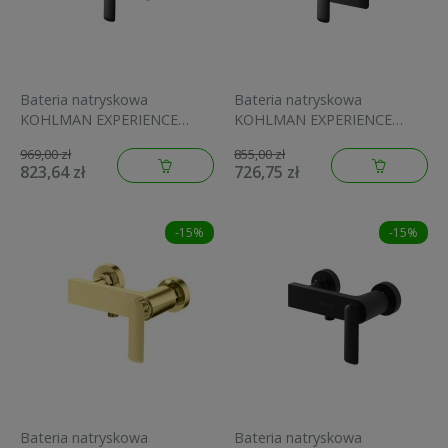
Bateria natryskowa
Bateria natryskowa
KOHLMAN EXPERIENCE
KOHLMAN EXPERIENCE
podtynkowa, czarny mat
podtynkowa, czarny mat
969,00 zł
855,00 zł
QW210EB
QW220EB
823,64 zł
726,75 zł
-15%
-15%
Bateria natryskowa
Bateria natryskowa