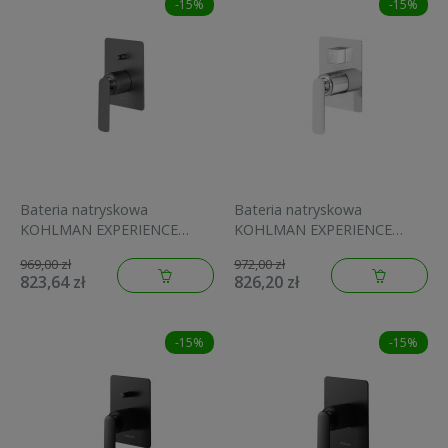
-15%
-15%
Bateria natryskowa
Bateria natryskowa
KOHLMAN EXPERIENCE
KOHLMAN EXPERIENCE
Podtynkowa 2-funkcyjna,
Podtynkowa 3-funkcyjna,
969,00 zł
972,00 zł
grafitowa Grey QW210EG
chrom QW211E
823,64 zł
826,20 zł
-15%
-15%