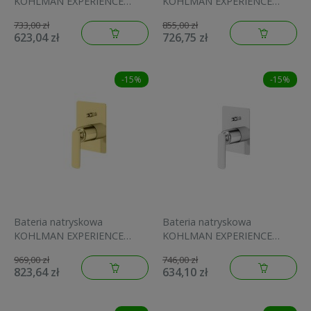
KOHLMAN EXPERIENCE
KOHLMAN EXPERIENCE
chrom QW120E
podtynkowa 1-funk. złoty
733,00 zł
855,00 zł
QW220EGD
623,04 zł
726,75 zł
-15%
-15%
Bateria natryskowa
Bateria natryskowa
KOHLMAN EXPERIENCE
KOHLMAN EXPERIENCE
podtynkowa 2-funk. złoty
Podtynkowa 2-funkcyjna,
969,00 zł
746,00 zł
QW210EGD
chrom QW210E
823,64 zł
634,10 zł