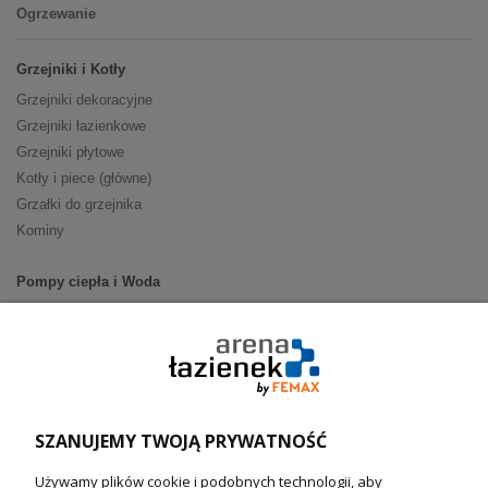
Ogrzewanie
Grzejniki i Kotły
Grzejniki dekoracyjne
Grzejniki łazienkowe
Grzejniki płytowe
Kotły i piece (główne)
Grzałki do grzejnika
Kominy
Pompy ciepła i Woda
Pompy ciepła (producenci)
Ogrzewanie podłogowe (główne)
Podgrzewacze wody
Wymienniki i zasobniki
Naczynia wzbiorcze / Reduktory
SZANUJEMY TWOJĄ PRYWATNOŚĆ
Technika solarna i Sterowanie
Używamy plików cookie i podobnych technologii, aby