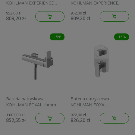
KOHLMAN EXPERIENCE
KOHLMAN EXPERIENCE
Scienna złoty QW120EGD
ścienna, czarny mat
952,00 zł
952,00 zł
QW120EB
809,20 zł
809,20 zł
-15%
-15%
Bateria natryskowa
Bateria natryskowa
KOHLMAN FOXAL chrom
KOHLMAN FOXAL
QW120F
podtynkowa 3-funk., chrom
1 003,00 zł
972,00 zł
QW211F
852,55 zł
826,20 zł