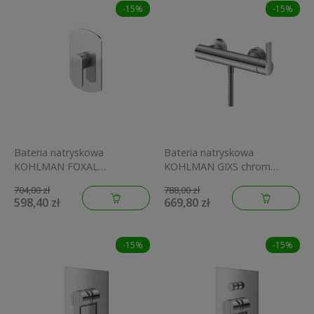
-15%
-15%
Bateria natryskowa
Bateria natryskowa
KOHLMAN FOXAL
KOHLMAN GIXS chrom
podtynkowa, chrom QW220F
QW120G
704,00 zł
788,00 zł
598,40 zł
669,80 zł
-15%
-15%