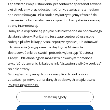
Technika solarna
zapamiętać Twoje ustawienia, prezentować spersonalizowane
Fotowoltanika
treści i reklamy oraz udostępniać funkcje związane z mediami
Sterowniki i regulatory
społecznościowymi. Pliki cookie wykorzystujemy również do
mierzenia ruchu i analizowania sposobu korzystania z naszej
Nagrzewnice i kurtyny
strony internetowej.
Domyślnie włączone są jedynie pliki niezbędne do poprawnego
Kuchnia i Wentylacja
działania strony. Poniżej możesz zaakceptować wszystkie
rodzaje plików, klikając “Zaakceptuj wszystkie”, lub odmówić
Kuchnia
ich używania (z wyjątkiem niezbędnych). Możesz też
dostosować pliki do swoich potrzeb, wybierając “Dostosuj
Zlewozmywaki
zgody”. Udzieloną zgodę możesz w dowolnym momencie
Baterie kuchenne
wycofać lub zmienić, klikając w link “Ustawienia plików cookies”
Młynki do odpadów
na dole strony.
Szczegóły o używanych przez nas plikach cookie oraz
Wentylacja i Informacje
zasadach przetwarzania danych osobowych znajdziesz w
Klimatyzacja
Polityce prywatności.
Rekuperacja
Wentylatory
dostosuj zgody