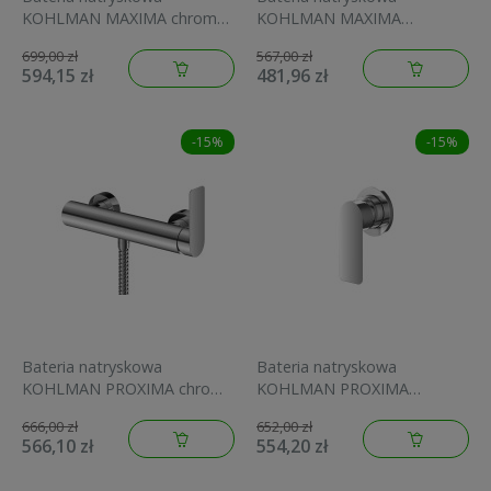
KOHLMAN MAXIMA chrom
KOHLMAN MAXIMA
QW120M
podtynkowa, chrom
699,00 zł
567,00 zł
QW220M
594,15 zł
481,96 zł
-15%
-15%
Bateria natryskowa
Bateria natryskowa
KOHLMAN PROXIMA chrom
KOHLMAN PROXIMA
QW120P
podtynkowa 1-funkcyjna,
666,00 zł
652,00 zł
chrom QW220P
566,10 zł
554,20 zł