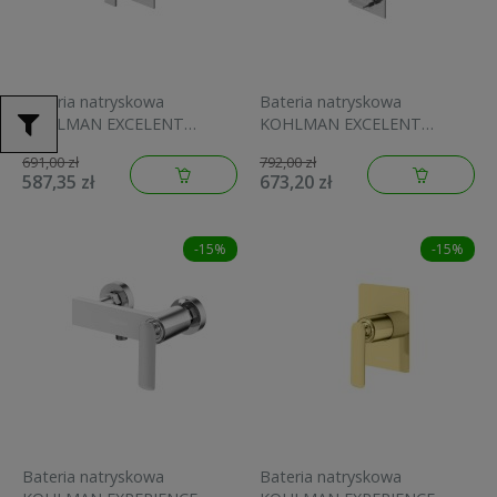
Bateria natryskowa
Bateria natryskowa
KOHLMAN EXCELENT
KOHLMAN EXCELENT
podtynkowa, chrom
podtynkowa, chrom
691,00 zł
792,00 zł
QW220H
QW227H
587,35 zł
673,20 zł
-15%
-15%
Bateria natryskowa
Bateria natryskowa